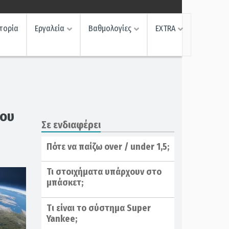
τορία
Εργαλεία
Βαθμολογίες
EXTRA
ίου
Σε ενδιαφέρει
Πότε να παίζω over / under 1,5;
Τι στοιχήματα υπάρχουν στο
μπάσκετ;
Tι είναι το σύστημα Super
Yankee;