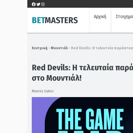
Skip
to
content
Αρχική
Στοιχημα
BET
MASTERS
Κεντρική
•
Μουντιάλ
•
Red Devils: Η τελευταία παράστασ
Red Devils: Η τελευταία παρ
στο Μουντιάλ!
Mavros Gatos