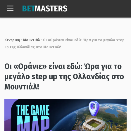
Skip
BET
MASTERS
to
Κυρ, 9 Αυγ. 2026
05:07:08
content
Κεντρική
•
Μουντιάλ
•
Οι «Οράνιε» είναι εδώ: Ώρα για το μεγάλο step
up της Ολλανδίας στο Μουντιάλ!
Οι «Οράνιε» είναι εδώ: Ώρα για το
μεγάλο step up της Ολλανδίας στο
Μουντιάλ!