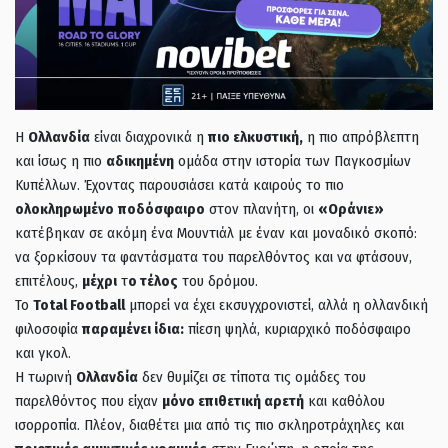
Η
Ολλανδία
είναι διαχρονικά η
πιο ελκυστική,
η πιο απρόβλεπτη
και ίσως η πιο
αδικημένη
ομάδα στην ιστορία των Παγκοσμίων
Κυπέλλων. Έχοντας παρουσιάσει κατά καιρούς το πιο
ολοκληρωμένο
ποδόσφαιρο
στον πλανήτη, οι
«Οράνιε»
κατέβηκαν σε ακόμη ένα Μουντιάλ με έναν και μοναδικό σκοπό:
να ξορκίσουν τα φαντάσματα του παρελθόντος και να φτάσουν,
επιτέλους,
μέχρι
τ
ο τέλος
του δρόμου.
Το
Total Football
μπορεί να έχει εκσυγχρονιστεί, αλλά η ολλανδική
φιλοσοφία
παραμένει ίδια:
πίεση ψηλά, κυριαρχικό ποδόσφαιρο
και γκολ.
Η τωρινή
Ολλανδία
δεν θυμίζει σε τίποτα τις ομάδες του
παρελθόντος που είχαν
μόνο επιθετική αρετή
και καθόλου
ισορροπία. Πλέον, διαθέτει μια από τις πιο σκληροτράχηλες και