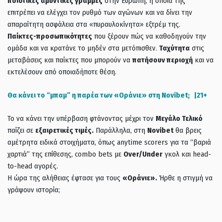
ποιοτικές αμυντικές γραμμές
στην Ευρώπη, η οποία της
επιτρέπει να ελέγχει τον ρυθμό των αγώνων και να δίνει την
απαραίτητη ασφάλεια στα «πυραυλοκίνητα» εξτρέμ της.
Παίκτες-προσωπικότητες
που ξέρουν πώς να καθοδηγούν την
ομάδα και να κρατάνε το μηδέν στα μετόπισθεν.
Ταχύτητα
στις
μεταβάσεις και παίκτες που μπορούν να
πατήσουν περιοχή
και να
εκτελέσουν από οποιαδήποτε θέση.
Θα κάνει το “μπαμ” η παρέα των «Οράνιε» στη Novibet; |21+
Το να κάνει την υπέρβαση φτάνοντας μέχρι τον
Μεγάλο Τελικό
παίζει σε
εξαιρετικές τιμές.
Παράλληλα, στη
Novibet
θα βρεις
αμέτρητα ειδικά στοιχήματα, όπως anytime scorers για τα “βαριά
χαρτιά” της επίθεσης, combo bets με
Over/Under
γκολ και head-
to-head αγορές.
Η ώρα της αλήθειας έφτασε για τους
«Οράνιε».
Ήρθε η στιγμή να
γράψουν ιστορία;