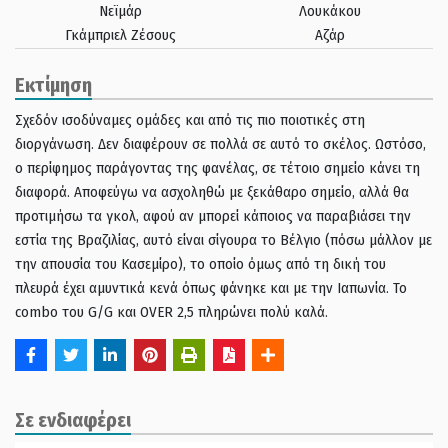
Νεϊμάρ
Λουκάκου
Γκάμπριελ Ζέσους
Αζάρ
Εκτίμηση
Σχεδόν ισοδύναμες ομάδες και από τις πιο ποιοτικές στη
διοργάνωση. Δεν διαφέρουν σε πολλά σε αυτό το σκέλος. Ωστόσο,
ο περίφημος παράγοντας της φανέλας, σε τέτοιο σημείο κάνει τη
διαφορά. Αποφεύγω να ασχοληθώ με ξεκάθαρο σημείο, αλλά θα
προτιμήσω τα γκολ, αφού αν μπορεί κάποιος να παραβιάσει την
εστία της Βραζιλίας, αυτό είναι σίγουρα το Βέλγιο (πόσω μάλλον με
την απουσία του Κασεμίρο), το οποίο όμως από τη δική του
πλευρά έχει αμυντικά κενά όπως φάνηκε και με την Ιαπωνία. Το
combo του G/G και OVER 2,5 πληρώνει πολύ καλά.
Σε ενδιαφέρει