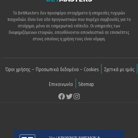
Το BetMasters δεν προσφέρει στοιχήματα ή υπηρεσίες τυχερών
παιχνιδιών. Είναι ένα site προγνωστικών που παρέχει συμβουλές για το
στοίχημα, μόνο σε ενημερωτικό επίπεδο. Οι υπηρεσίες των
διαφημιζόμενων εταιριών, απευθύνονται αποκλειστικά σε επισκέπτες
στους οποίους η χρήση τους είναι νόμιμη.
Όροι χρήσης – Προσωπικά δεδομένα – Cookies
Σχετικά με εμάς
Επικοινωνία
Sitemap