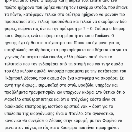
Τρι» και αυτό έγινε. Ο Νεϊμάρ και η παρέα του, έπειτα από ένα
πρώτο ημίχρονο που βρήκε νικητή τον Γκιγέρμο Οτσόα, που έπιανε
τα πάντα, κατάφεραν τελικά στο δεύτερο ημίχρονο να φανούν πιο
προσεκτικοί στην τελική προσπάθεια και τελικά να σκοράρουν δύο
φορές, παίρνοντας άνετα την πρόκριση με 2 – 0. Σκόρερ ο Νεϊμάρ
και ο Φιρμίνο, ενώ σε εξαιρετική μέρα ήταν και ο Γουίλιαν. Ο
ηγέτης έχει έρθει στο στόχαστρο του Τύπου και όχι μόνο για τις
υπερβολικές αντιδράσεις στα μαρκαρίσματα που δέχεται και για το
γεγονός ότι πέφτει πολύ εύκολα, αλλά μάλλον αυτό είναι το
τελευταίο που τον ενδιαφέρει, από τη στιγμή που για τνην ομάδα
του όλα κυλούν ομαλά. Ανησυχία παραμένει με την κατάσταση του
Γκάμπριελ Ζέσους, που ακόμα δεν έχει καταφέρει να σκοράρει. Σε
αυτή την άκρως… ευρωπαϊκή στο στυλ, Βραζιλία, υπήρξαν και
προβλήματα τραυματισμών και υπάρχουν ακόμα. Στα θετικά ότι ο
Μαρσέλο αποθεραπεύτηκε και ότι ο Ντάγκλας Κόστα είναι σε
διαδικασία επιστροφής, ωστόσο οριστικά νοκ – άουτ για το
υπόλοιπο της διοργάνωσης είναι ο Ντανίλο. Στα αγωνιστικά,
κανονικά θα συνεχίσει ο Ζέσους στην κορυφή, με τον Φιρμίνο να
μένει στον πάγκο, εκτός και ο Κασεμίρο που είναι τιμωρημένος.