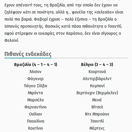
έχουν απέναντί τους, τη Βραζιλία, από την οποία δεν έχουν να
ζηλέψουν κάτι σε ποιότητα, αλλά η… φανέλα της «σελεσάο» είναι
πολύ πιο βαριά. Φαβορί έχρισε – πολύ έξυπνα – τη Βραζιλία ο
Ισπανός προπονητής. Βασικός κατά πάσα πιθανότητα ο Τσαντλί,
αφού στέρεψαν οι ευκαιρίες στον Καράσκο, δεν είναι σίγουρος ο
Φελαϊνί.
Πιθανές ενδεκάδες
Βραζιλία (4 – 1 – 4 – 1)
Βέλγιο (3 – 4 – 3)
Άλισον
Κουρτουά
Φάγκνερ
Αλντερβάιρελντ
Τιάγκο Σίλβα
Κομπανί
Μιράντα
Βερτόνχεν (Βερμάελεν)
Μαρσέλο
Μενιέ
Φερναντίνιο
Βίτσελ
Ουίλιαν
Ντε Μπρούινε
Παουλίνιο
Τσαντλί
Κουτίνιο
Μέρτενς