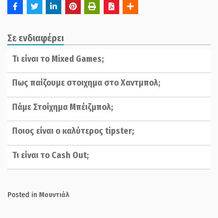
Σε ενδιαφέρει
Τι είναι το Mixed Games;
Πως παίζουμε στοιχημα στο Χαντμπολ;
Πάμε Στοίχημα Μπέιζμπολ;
Ποιος είναι ο καλύτερος tipster;
Τι είναι το Cash Out;
Posted in
Μουντιάλ