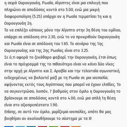
η σειρά Ουρουγουάη, Ρωσία, Αίγυπτος είναι μια επιλογή που
πληρώνει σε αποδόσεις κοντά στο 5.00, ενώ μια μικρή
διαφοροποίηση (5.25) υπάρχει αν η Ρωσία τερματίσει 1η και η
Ουρουγουάη 2η.
Το να επιλέξει κάποιος μόνο την Αίγυπτο στην 3η θέση του ομίλου,
υπάρχει σε απόδοση στο 2.30, ενώ το να προκριθούν Ουρουγουάη
και Ρωσία είναι σε απόδοση του 1.65. Το σενάριο της 1ης
Ουρουγουάης και της 2ης Ρωσίας είναι στο 3.25.
Σε ό,τι αφορά το ξεκάθαρο φαβορί, την Ουρουγουάη, έτσι όπως
είναι το πρόγραμμά της το πιθανότερο είναι να κάνει δύο νίκες
στην αρχή με Αίγυπτο και Σ. Αραβία και την τελευταία αγωνιστική,
ενδεχομένως να βολευτεί μαζί με τη Ρωσία σε μια ισοπαλία,
αφήνοντας εκτός τους Αιγύπτιους που μπορεί να έχουν ελπίδες. Το
να συγκεντρώσει, λοιπόν, 7 βαθμούς στον όμιλο η Ουρουγουάη το
βρίσκουμε σε αποδόσεις κοντά στο 4.00, ενώ μια απλή 1η θέση
είναι στο αξιοπρεπέστατο 1.90.
Επίσης, σε αυτό τον όμιλο, μυρίζομαι ισοπαλίες, οπότε θα μας
βοηθήσει αν ακολουθήσουμε το σύστημα με τα Χ!