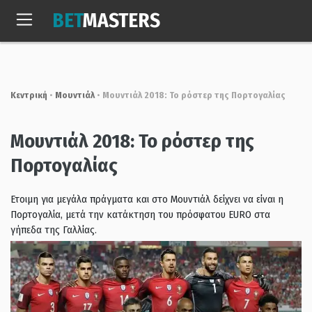
Skip
BET
MASTERS
to
Σαβ, 8 Αυγ. 2026
20:18:35
content
Κεντρική
•
Μουντιάλ
•
Μουντιάλ 2018: Το ρόστερ της Πορτογαλίας
Μουντιάλ 2018: Το ρόστερ της
Πορτογαλίας
Ετοιμη για μεγάλα πράγματα και στο Μουντιάλ δείχνει να είναι η
Πορτογαλία, μετά την κατάκτηση του πρόσφατου EURO στα
γήπεδα της Γαλλίας.