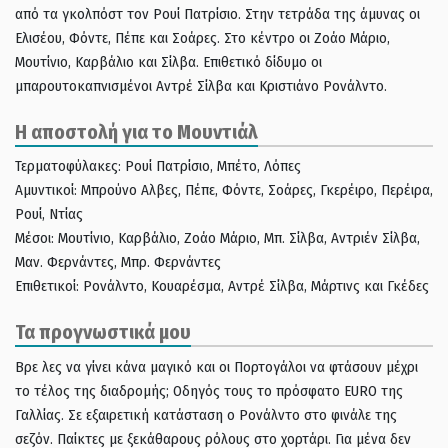
από τα γκολπόστ τον Ρουί Πατρίσιο. Στην τετράδα της άμυνας οι
Ελισέου, Φόντε, Πέπε και Σοάρες. Στο κέντρο οι Ζοάο Μάριο,
Μουτίνιο, Καρβάλιο και Σίλβα. Επιθετικό δίδυμο οι
μπαρουτοκαπνισμένοι Αντρέ Σίλβα και Κριστιάνο Ρονάλντο.
Η αποστολή για το Μουντιάλ
Τερματοφύλακες: Ρουί Πατρίσιο, Μπέτο, Λόπες
Αμυντικοί: Μπρούνο Αλβες, Πέπε, Φόντε, Σοάρες, Γκερέιρο, Περέιρα,
Ρουί, Ντίας
Μέσοι: Μουτίνιο, Καρβάλιο, Ζοάο Μάριο, Μπ. Σίλβα, Αντριέν Σίλβα,
Μαν. Φερνάντες, Μπρ. Φερνάντες
Επιθετικοί: Ρονάλντο, Κουαρέσμα, Αντρέ Σίλβα, Μάρτινς και Γκέδες
Τα προγνωστικά μου
Βρε λες να γίνει κάνα μαγικό και οι Πορτογάλοι να φτάσουν μέχρι
το τέλος της διαδρομής; Οδηγός τους το πρόσφατο EURO της
Γαλλίας. Σε εξαιρετική κατάσταση ο Ρονάλντο στο φινάλε της
σεζόν. Παίκτες με ξεκάθαρους ρόλους στο χορτάρι. Για μένα δεν