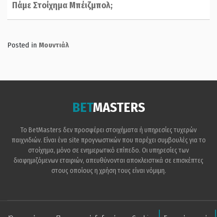
Πάμε Στοίχημα Μπέιζμπολ;
Posted in
Μουντιάλ
BET
MASTERS
Το BetMasters δεν προσφέρει στοιχήματα ή υπηρεσίες τυχερών
παιχνιδιών. Είναι ένα site προγνωστικών που παρέχει συμβουλές για το
στοίχημα, μόνο σε ενημερωτικό επίπεδο. Οι υπηρεσίες των
διαφημιζόμενων εταιριών, απευθύνονται αποκλειστικά σε επισκέπτες
στους οποίους η χρήση τους είναι νόμιμη.