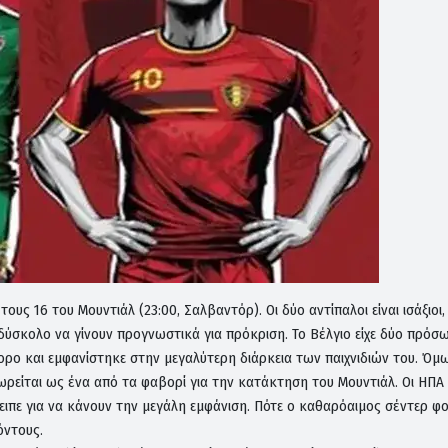
 τους 16 του Μουντιάλ (23:00, Σαλβαντόρ). Οι δύο αντίπαλοι είναι ισάξιοι
δύσκολο να γίνουν προγνωστικά για πρόκριση. Το Βέλγιο είχε δύο πρόσ
ορο και εμφανίστηκε στην μεγαλύτερη διάρκεια των παιχνιδιών του. Όμω
ωρείται ως ένα από τα φαβορί για την κατάκτηση του Μουντιάλ. Οι ΗΠΑ 
ειπε για να κάνουν την μεγάλη εμφάνιση. Πότε ο καθαρόαιμος σέντερ φο
όντους.