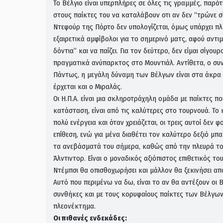
Το Βέλγιο είναι υπερπλήρες σε όλες τις γραμμές, παρό
στους παίκτες του να καταλάβουν οτι αν δεν “τρώνε σί
Ντεφούρ της Πόρτο δεν υπολογίζεται, όμως υπάρχει πλ
εξαιρετικά αμφίβολοι για το σημερινό ματς, αφού αν
δόντια” και να παίζει. Για τον δεύτερο, δεν είμαι σίγο
πραγματικά ανύπαρκτος στο Μουντιάλ. Αντίθετα, ο συνή
Πάντως, η μεγάλη δύναμη των Βέλγων είναι στα άκρα τ
έρχεται και ο Μιραλάς.
Οι Η.Π.Α. είναι μια σκληροτράχηλη ομάδα με παίκτες πο
κατάσταση, είναι από τις καλύτερες στο τουρνουά. Το 
πολύ ενέργεια και όταν χρειάζεται, οι τρεις αυτοί δεν
επίθεση, ενώ για μένα διαθέτει τον καλύτερο δεξιό μπ
τα ανεβάσματά του σήμερα, καθώς από την πλευρά του β
Άλντιντορ. Είναι ο μοναδικός αξιόπιστος επιθετικός το
Ντέμπσι θα οπισθοχωρήσει και μάλλον θα ξεκινήσει απ
Αυτό που περιμένω να δω, είναι το αν θα αντέξουν οι
συνθήκες και με τους κορυφαίους παίκτες των Βέλγω
πλεονέκτημα.
Οι πιθανές ενδεκάδες: