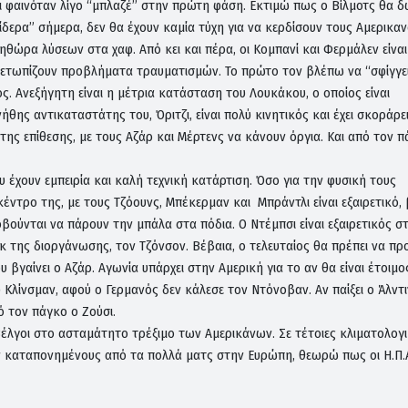
τι φαινόταν λίγο “μπλαζέ” στην πρώτη φάση. Εκτιμώ πως ο Βίλμοτς θα δ
δερα” σήμερα, δεν θα έχουν καμία τύχη για να κερδίσουν τους Αμερικαν
ηθώρα λύσεων στα χαφ. Από κει και πέρα, οι Κομπανί και Φερμάλεν είναι
τιμετωπίζουν προβλήματα τραυματισμών. Το πρώτο τον βλέπω να “σφίγγε
υρος. Ανεξήγητη είναι η μέτρια κατάσταση του Λουκάκου, ο οποίος είναι
θης αντικαταστάτης του, Όριτζι, είναι πολύ κινητικός και έχει σκοράρει
ης επίθεσης, με τους Αζάρ και Μέρτενς να κάνουν όργια. Και από τον 
υ έχουν εμπειρία και καλή τεχνική κατάρτιση. Όσο για την φυσική τους
κέντρο της, με τους Τζόουνς, Μπέκερμαν και Μπράντλι είναι εξαιρετικό, 
 φοβούνται να πάρουν την μπάλα στα πόδια. Ο Ντέμπσι είναι εξαιρετικός σ
ακ της διοργάνωσης, τον Τζόνσον. Βέβαια, ο τελευταίος θα πρέπει να πρ
γαίνει ο Αζάρ. Αγωνία υπάρχει στην Αμερική για το αν θα είναι έτοιμο
υ Κλίνσμαν, αφού ο Γερμανός δεν κάλεσε τον Ντόνοβαν. Αν παίξει ο Άλντι
ό τον πάγκο ο Ζούσι.
 Βέλγοι στο ασταμάτητο τρέξιμο των Αμερικάνων. Σε τέτοιες κλιματολογ
ν καταπονημένους από τα πολλά ματς στην Ευρώπη, θεωρώ πως οι Η.Π.Α