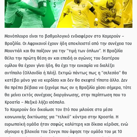
Μονόπλευρο είναι το βαθμολογικό ενδιαφέρον στο Καμερούν –
Βραζιλία. Οι Αφρικανοί έχουν ήδη αποκλειστεί από την συνέχεια του
Μουντιάλ και θα παίξουν για την “τιμή των όπλων”. Η Βραζιλία
θέλει την πρώτη θέση αν και επειδή οι αγώνες του δευτέρου
ομίλου θα έχουν γίνει ήδη, θα έχει την ευκαιρία να διαλέξει
αντίπαλο (Ολλανδία ή Χιλή). Εκτιμώ πάντως πως η “σελεσάο” θα
κατέβει μόνο για να κερδίσει και δεν θα σκεφτεί τίποτα άλλο. Δεν
θα πρέπει βέβαια να ξεχνάμε πως αν η Βραζιλία χάσει σήμερα, τότε
θα μείνει εκτός συνέχειας διοργάνωσης, στην περίπτωση που το
Κροατία – Μεξικό λήξει ισόπαλο.
Το Καμερούν δεν δικαίωσε τον Ετό που μιλούσε στα μέσα
κοινωνικής δικτύωσης για “τελικό” κόντρα στην Κροατία. Η
ευρωπαϊκή ομάδα ήταν σαφώς καλύτερη και δίκαια κέρδισε, ενώ
σίγουρα η βλακεία του Σονγκ που άφησε την ομάδα του με 10