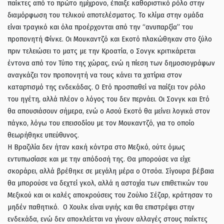
παίκτες από το πρώτο ημίχρονο, έπαιξε καθοριστικό ρόλο στην
διαμόρφωση του τελικού αποτελέσματος. Το κλίμα στην ομάδα
είναι τραγικό και όλα προέρχονται από την “ανυπαρξία” του
προπονητή Φίνκε. Οι Μουκαντζό και Εκοτό πλακώθηκαν στο ξύλο
πριν τελειώσει το ματς με την Κροατία, ο Σονγκ κριτικάρεται
έντονα από τον Τύπο της χώρας, ενώ η πίεση των δημοσιογράφων
αναγκάζει τον προπονητή να τους κάνει τα χατίρια στον
καταρτισμό της ενδεκάδας. Ο Ετό προσπαθεί να παίξει τον ρόλο
του ηγέτη, αλλά πλέον ο λόγος του δεν περνάει. Οι Σονγκ και Ετό
θα απουσιάσουν σήμερα, ενώ ο Ασού Εκοτό θα μείνει λογικά στον
πάγκο, λόγω του επεισοδίου με τον Μουκαντζό, για το οποίο
θεωρήθηκε υπεύθυνος.
Η Βραζιλία δεν ήταν κακή κόντρα στο Μεξικό, ούτε όμως
εντυπωσίασε και με την απόδοσή της. Θα μπορούσε να είχε
σκοράρει, αλλά βρέθηκε σε μεγάλη μέρα ο Οτσόα. Σίγουρα βέβαια
θα μπορούσε να δεχτεί γκολ, αλλά η αστοχία των επιθετικών του
Μεξικού και οι καλές αποκρούσεις του Ζούλιο Σέζαρ, κράτησαν το
μηδέν παθητικό. Ο Χουλκ είναι υγιής και θα επιστρέψει στην
ενδεκάδα, ενώ δεν αποκλείεται να γίνουν αλλαγές στους παίκτες