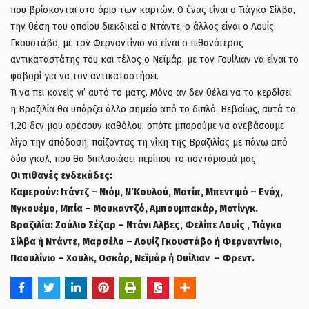
που βρίσκονται στο όριο των καρτών. Ο ένας είναι ο Τιάγκο Σίλβα,
την θέση του οποίου διεκδικεί ο Ντάντε, ο άλλος είναι ο Λουίς
Γκουστάβο, με τον Φερναντίνιο να είναι ο πιθανότερος
αντικαταστάτης του και τέλος ο Νεϊμάρ, με τον Γουίλιαν να είναι το
φαβορί για να τον αντικαταστήσει.
Τι να πει κανείς γι’ αυτό το ματς. Μόνο αν δεν θέλει να το κερδίσει
η Βραζιλία θα υπάρξει άλλο σημείο από το διπλό. Βεβαίως, αυτά τα
1,20 δεν μου αρέσουν καθόλου, οπότε μπορούμε να ανεβάσουμε
λίγο την απόδοση, παίζοντας τη νίκη της Βραζιλίας με πάνω από
δύο γκολ, που θα διπλασιάσει περίπου το ποντάρισμά μας.
Οι πιθανές ενδεκάδες:
Καμερούν: Ιτάντζ – Νιόμ, Ν’Κουλού, Ματίπ, Μπεντιμό – Ενόχ,
Νγκουέμο, Μπία – Μουκαντζό, Αμπουμπακάρ, Μοτίνγκ.
Βραζιλία: Ζούλιο Σέζαρ – Ντάνι Αλβες, Φελίπε Λουίς , Τιάγκο
Σίλβα ή Ντάντε, Μαρσέλο – Λουίζ Γκουστάβο ή Φερναντίνιο,
Παουλίνιο – Χουλκ, Οσκάρ, Νεϊμάρ ή Ουίλιαν – Φρεντ.