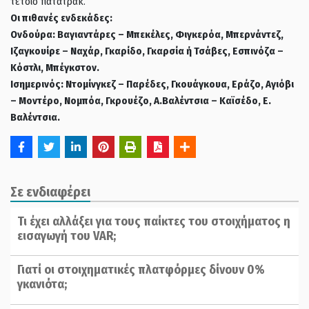
τέτοιο πατατράκ.
Οι πιθανές ενδεκάδες:
Ονδούρα: Βαγιαντάρες – Μπεκέλες, Φιγκερόα, Μπερνάντεζ,
Ιζαγκουίρε – Ναχάρ, Γκαρίδο, Γκαρσία ή Τσάβες, Εσπινόζα –
Κόστλι, Μπέγκστον.
Ισημερινός: Ντομίνγκεζ – Παρέδες, Γκουάγκουα, Εράζο, Αγιόβι
– Μοντέρο, Νομπόα, Γκρουέζο, Α.Βαλέντσια – Καϊσέδο, Ε.
Βαλέντσια.
Σε ενδιαφέρει
Τι έχει αλλάξει για τους παίκτες του στοιχήματος η
εισαγωγή του VAR;
Γιατί οι στοιχηματικές πλατφόρμες δίνουν 0%
γκανιότα;