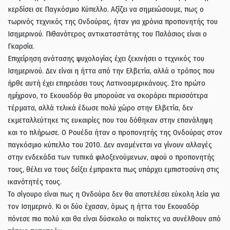
κερδίσει σε Παγκόσμιο Κύπελλο. Αξίζει να σημειώσουμε, πως ο
τωρινός τεχνικός της Ονδούρας, ήταν για χρόνια προπονητής του
Ισημερινού. Πιθανότερος αντικαταστάτης του Παλάσιος είναι ο
Γκαρσία.
Επιχείρηση ανάτασης ψυχολογίας έχει ξεκινήσει ο τεχνικός του
Ισημερινού. Δεν είναι η ήττα από την Ελβετία, αλλά ο τρόπος που
ήρθε αυτή έχει επηρεάσει τους Λατινοαμερικάνους. Στο πρώτο
ημίχρονο, το Εκουαδόρ θα μπορούσε να σκοράρει περισσότερα
τέρματα, αλλά τελικά έδωσε πολύ χώρο στην Ελβετία, δεν
εκμεταλλεύτηκε τις ευκαιρίες που του δόθηκαν στην επανάληψη
και το πλήρωσε. Ο Ρουέδα ήταν ο προπονητής της Ονδούρας στον
παγκόσμιο κύπελλο του 2010. Δεν αναμένεται να γίνουν αλλαγές
στην ενδεκάδα των τυπικά φιλοξενούμενων, αφού ο προπονητής
τους, θέλει να τους δείξει έμπρακτα πως υπάρχει εμπιστοσύνη στις
ικανότητές τους.
Το σίγουρο είναι πως η Ονδούρα δεν θα αποτελέσει εύκολη λεία για
τον Ισημερινό. Κι οι δύο έχασαν, όμως η ήττα του Εκουαδόρ
πόνεσε πιο πολύ και θα είναι δύσκολο οι παίκτες να συνέλθουν από