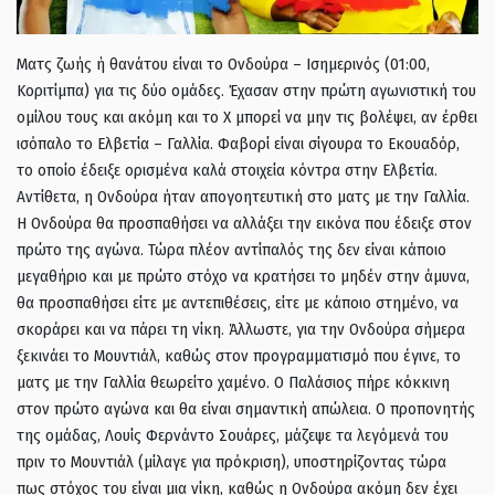
Ματς ζωής ή θανάτου είναι το Ονδούρα – Ισημερινός (01:00,
Κοριτίμπα) για τις δύο ομάδες. Έχασαν στην πρώτη αγωνιστική του
ομίλου τους και ακόμη και το Χ μπορεί να μην τις βολέψει, αν έρθει
ισόπαλο το Ελβετία – Γαλλία. Φαβορί είναι σίγουρα το Εκουαδόρ,
το οποίο έδειξε ορισμένα καλά στοιχεία κόντρα στην Ελβετία.
Αντίθετα, η Ονδούρα ήταν απογοητευτική στο ματς με την Γαλλία.
Η Ονδούρα θα προσπαθήσει να αλλάξει την εικόνα που έδειξε στον
πρώτο της αγώνα. Τώρα πλέον αντίπαλός της δεν είναι κάποιο
μεγαθήριο και με πρώτο στόχο να κρατήσει το μηδέν στην άμυνα,
θα προσπαθήσει είτε με αντεπιθέσεις, είτε με κάποιο στημένο, να
σκοράρει και να πάρει τη νίκη. Άλλωστε, για την Ονδούρα σήμερα
ξεκινάει το Μουντιάλ, καθώς στον προγραμματισμό που έγινε, το
ματς με την Γαλλία θεωρείτο χαμένο. Ο Παλάσιος πήρε κόκκινη
στον πρώτο αγώνα και θα είναι σημαντική απώλεια. Ο προπονητής
της ομάδας, Λουίς Φερνάντο Σουάρες, μάζεψε τα λεγόμενά του
πριν το Μουντιάλ (μίλαγε για πρόκριση), υποστηρίζοντας τώρα
πως στόχος του είναι μια νίκη, καθώς η Ονδούρα ακόμη δεν έχει