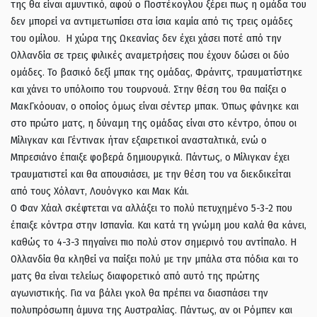
της θα είναι αμυντικό, αφού ο Ποστέκογλου ξέρει πως η ομάδα του
δεν μπορεί να αντιμετωπίσει στα ίσια καμία από τις τρεις ομάδες
του ομίλου. Η χώρα της Ωκεανίας δεν έχει χάσει ποτέ από την
Ολλανδία σε τρεις φιλικές αναμετρήσεις που έχουν δώσει οι δύο
ομάδες. Το βασικό δεξί μπακ της ομάδας, Φράνιτς, τραυματίστηκε
και χάνει το υπόλοιπο του τουρνουά. Στην θέση του θα παίξει ο
ΜακΓκόουαν, ο οποίος όμως είναι σέντερ μπακ. Όπως φάνηκε και
στο πρώτο ματς, η δύναμη της ομάδας είναι στο κέντρο, όπου οι
Μίλιγκαν και Γέντινακ ήταν εξαιρετικοί ανασταλτικά, ενώ ο
Μπρεσιάνο έπαιξε φοβερά δημιουργικά. Πάντως, ο Μίλιγκαν έχει
τραυματιστεί και θα απουσιάσει, με την θέση του να διεκδικείται
από τους Χόλαντ, Λουόνγκο και Μακ Κάι.
Ο Φαν Χάαλ σκέφτεται να αλλάξει το πολύ πετυχημένο 5-3-2 που
έπαιξε κόντρα στην Ισπανία. Και κατά τη γνώμη μου καλά θα κάνει,
καθώς το 4-3-3 πηγαίνει πιο πολύ στον σημερινό του αντίπαλο. Η
Ολλανδία θα κληθεί να παίξει πολύ με την μπάλα στα πόδια και το
ματς θα είναι τελείως διαφορετικό από αυτό της πρώτης
αγωνιστικής. Για να βάλει γκολ θα πρέπει να διασπάσει την
πολυπρόσωπη άμυνα της Αυστραλίας. Πάντως, αν οι Ρόμπεν και