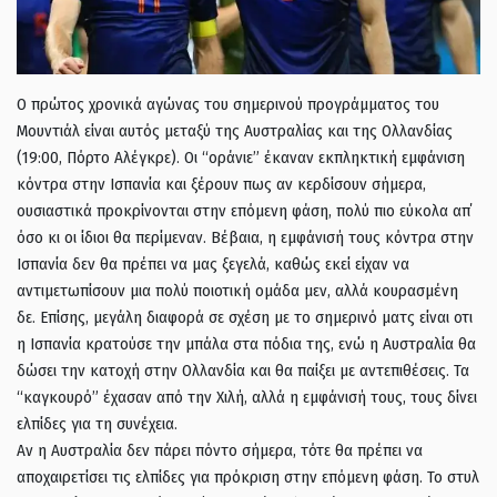
Ο πρώτος χρονικά αγώνας του σημερινού προγράμματος του
Μουντιάλ είναι αυτός μεταξύ της Αυστραλίας και της Ολλανδίας
(19:00, Πόρτο Αλέγκρε). Οι “οράνιε” έκαναν εκπληκτική εμφάνιση
κόντρα στην Ισπανία και ξέρουν πως αν κερδίσουν σήμερα,
ουσιαστικά προκρίνονται στην επόμενη φάση, πολύ πιο εύκολα απ΄
όσο κι οι ίδιοι θα περίμεναν. Βέβαια, η εμφάνισή τους κόντρα στην
Ισπανία δεν θα πρέπει να μας ξεγελά, καθώς εκεί είχαν να
αντιμετωπίσουν μια πολύ ποιοτική ομάδα μεν, αλλά κουρασμένη
δε. Επίσης, μεγάλη διαφορά σε σχέση με το σημερινό ματς είναι οτι
η Ισπανία κρατούσε την μπάλα στα πόδια της, ενώ η Αυστραλία θα
δώσει την κατοχή στην Ολλανδία και θα παίξει με αντεπιθέσεις. Τα
“καγκουρό” έχασαν από την Χιλή, αλλά η εμφάνισή τους, τους δίνει
ελπίδες για τη συνέχεια.
Αν η Αυστραλία δεν πάρει πόντο σήμερα, τότε θα πρέπει να
αποχαιρετίσει τις ελπίδες για πρόκριση στην επόμενη φάση. Το στυλ