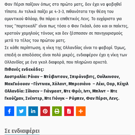
Φαν Πέρσι παίξουν όπως στο πρώτο ματς, δεν έχει να φοβηθεί
τίποτα. Αν τελικά παίξει με 4-3-3, πιθανότατα την θέση του
αμυντικού Φλάαρ, θα πάρει ο επιθετικός Λενς. Το ευχάριστο για
τους “πορτοκαλί” είναι πως τόσο ο Φαν Γκάαλ, όσο και οι παίκτες,
κρατούν χαμηλούς τόνους και δεν ξέσπασαν σε πανηγυρισμούς
μετά το τέλος του πρώτου ματς.
Σε κάθε περίπτωση, η νίκη της Ολλανδίας είναι το φαβορί. Όμως,
επειδή οι αποδόσεις είναι πολύ μικρές, ενδιαφέρον έχει η νίκη των
Ολλανδίας με ένα γκολ διαφορά, που πληρώνει αρκετά.
Πιθανές ενδεκάδες:
Αυστραλία: Ράιαν – Ντέιβιντσον, Σπιράνοβιτς, Ουίλκινσον,
ΜακΓκόουαν –Γέντινακ, Χόλαντ, Μπρεσιάνο – Λέκι, Οαρ, Κέιχιλ
Ολλανδία: Σίλισεν – Γιάνμαατ, Ντε Φρέι, Ιντι, Μπλιντ – Ντε
Γκούζμαν, Σνέιντερ, Ντε Γιόνγκ – Ρόμπεν, Φαν Πέρσι, Λενς.
Σε ενδιαφέρει