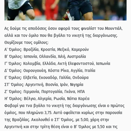
Ας δούμε τις αποδόσεις όσον αφορά τους φιναλίστ του Μουντιάλ,
αλλά και τον όμιλο που θα βγάλει το νικητή της διοργάνωσης.
Θυμίζουμε τους ομίλους:
Α’ Όμιλος: Βραζιλία, Κροατία, Μεξικό, Καμερούν
Β’ Όμιλος: Ισπανία, Ολλανδία, Χιλή, Αυστραλία
Γ’ Όμιλος: Κολομβία, Ελλάδα, Ακτή Ελεφαντοστού, Ιαπωνία
Δ’ Όμιλος: Ουρουγουάη, Κόστα Ρίκα, Αγγλία, Ιταλία
Ε’ Όμιλος: Ελβετία, Εκουαδόρ, Γαλλία, Ονδούρα
ΣΤ’ Όμιλος: Αργεντινή, Βοσνία, Ιράν, Νιγηρία
Ζ’ Όμιλος: Γερμανία, Πορτογαλία, Γκάνα, ΗΠΑ
Η’ Όμιλος: Βέλγιο, Αλγερία, Ρωσία, Νότια Κορέα
Φαβορί για τνα βγάλει το νικητή της διοργάνωσης είναι ο πρώτος
όμιλος, που πληρώνει 3,75. Αυτό οφείλεται κυρίως στην παρουσία
της Βραζιλίας. Ακολουθεί ο ΣΤ’ Όμιλος, με 5,00, χάρη στην
Αργεντινή και στην τρίτη θέση είναι ο Β’ Όμιλος με 5,50 και τις