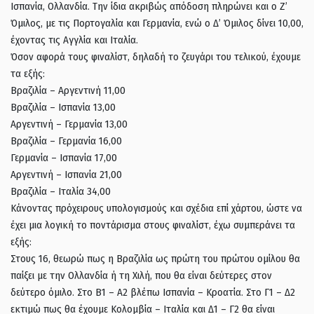
Ισπανία, Ολλανδία. Την ίδια ακριβώς απόδοση πληρώνει και ο Ζ’
Όμιλος, με τις Πορτογαλία και Γερμανία, ενώ ο Δ’ Όμιλος δίνει 10,00,
έχοντας τις Αγγλία και Ιταλία.
Όσον αφορά τους φιναλίστ, δηλαδή το ζευγάρι του τελικού, έχουμε
τα εξής:
Βραζιλία – Αργεντινή 11,00
Βραζιλία – Ισπανία 13,00
Αργεντινή – Γερμανία 13,00
Βραζιλία – Γερμανία 16,00
Γερμανία – Ισπανία 17,00
Αργεντινή – Ισπανία 21,00
Βραζιλία – Ιταλία 34,00
Κάνοντας πρόχειρους υπολογισμούς και σχέδια επί χάρτου, ώστε να
έχει μια λογική το ποντάρισμα στους φιναλίστ, έχω συμπεράνει τα
εξής:
Στους 16, θεωρώ πως η Βραζιλία ως πρώτη του πρώτου ομίλου θα
παίξει με την Ολλανδία ή τη Χιλή, που θα είναι δεύτερες στον
δεύτερο όμιλο. Στο Β1 – Α2 βλέπω Ισπανία – Κροατία. Στο Γ1 – Δ2
εκτιμώ πως θα έχουμε Κολομβία – Ιταλία και Δ1 – Γ2 θα είναι