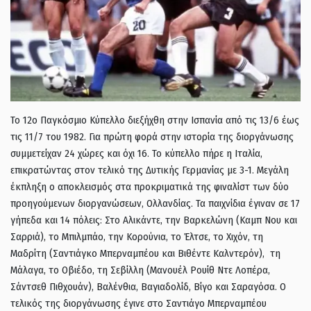
Το 12ο Παγκόσμιο Κύπελλο διεξήχθη στην Ισπανία από τις 13/6 έως
τις 11/7 του 1982. Για πρώτη φορά στην ιστορία της διοργάνωσης
συμμετείχαν 24 χώρες και όχι 16. Το κύπελλο πήρε η Ιταλία,
επικρατώντας στον τελικό της Δυτικής Γερμανίας με 3-1. Μεγάλη
έκπληξη ο αποκλεισμός στα προκριματικά της φιναλίστ των δύο
προηγούμενων διοργανώσεων, Ολλανδίας. Τα παιχνίδια έγιναν σε 17
γήπεδα και 14 πόλεις: Στο Αλικάντε, την Βαρκελώνη (Καμπ Νου και
Σαρριά), το Μπιλμπάο, την Κορούνια, το Έλτσε, το Χιχόν, τη
Μαδρίτη (Σαντιάγκο Μπερναμπέου και Βιθέντε Καλντερόν), τη
Μάλαγα, το Οβιέδο, τη Σεβίλλη (Μανουέλ Ρουίθ Ντε Λοπέρα,
Σάντσεθ Πιθχουάν), Βαλένθια, Βαγιαδολίδ, Βίγο και Σαραγόσα. Ο
τελικός της διοργάνωσης έγινε στο Σαντιάγο Μπερναμπέου