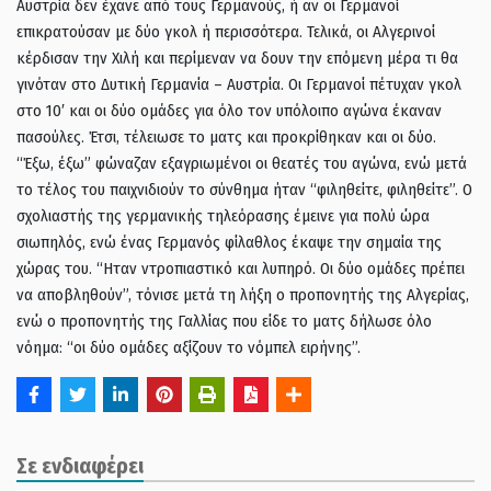
Αυστρία δεν έχανε από τους Γερμανούς, ή αν οι Γερμανοί
επικρατούσαν με δύο γκολ ή περισσότερα. Τελικά, οι Αλγερινοί
κέρδισαν την Χιλή και περίμεναν να δουν την επόμενη μέρα τι θα
γινόταν στο Δυτική Γερμανία – Αυστρία. Οι Γερμανοί πέτυχαν γκολ
στο 10′ και οι δύο ομάδες για όλο τον υπόλοιπο αγώνα έκαναν
πασούλες. Έτσι, τέλειωσε το ματς και προκρίθηκαν και οι δύο.
“Έξω, έξω” φώναζαν εξαγριωμένοι οι θεατές του αγώνα, ενώ μετά
το τέλος του παιχνιδιούν το σύνθημα ήταν “φιληθείτε, φιληθείτε”. Ο
σχολιαστής της γερμανικής τηλεόρασης έμεινε για πολύ ώρα
σιωπηλός, ενώ ένας Γερμανός φίλαθλος έκαψε την σημαία της
χώρας του. “Ηταν ντροπιαστικό και λυπηρό. Οι δύο ομάδες πρέπει
να αποβληθούν”, τόνισε μετά τη λήξη ο προπονητής της Αλγερίας,
ενώ ο προπονητής της Γαλλίας που είδε το ματς δήλωσε όλο
νόημα: “οι δύο ομάδες αξίζουν το νόμπελ ειρήνης”.
Σε ενδιαφέρει