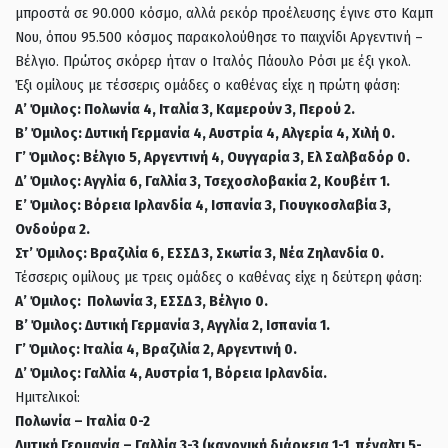
μπροστά σε 90.000 κόσμο, αλλά ρεκόρ προέλευσης έγινε στο Καμπ
Νου, όπου 95.500 κόσμος παρακολούθησε το παιχνίδι Αργεντινή –
Βέλγιο. Πρώτος σκόρερ ήταν ο Ιταλός Πάουλο Ρόσι με έξι γκολ.
Έξι ομίλους με τέσσερις ομάδες ο καθένας είχε η πρώτη φάση:
Α’ Όμιλος: Πολωνία 4, Ιταλία 3, Καμερούν 3, Περού 2.
Β’ Όμιλος: Δυτική Γερμανία 4, Αυστρία 4, Αλγερία 4, Χιλή 0.
Γ’ Όμιλος: Βέλγιο 5, Αργεντινή 4, Ουγγαρία 3, Ελ Σαλβαδόρ 0.
Δ’ Όμιλος: Αγγλία 6, Γαλλία 3, Τσεχοσλοβακία 2, Κουβέιτ 1.
Ε’ Όμιλος: Βόρεια Ιρλανδία 4, Ισπανία 3, Γιουγκοσλαβία 3,
Ονδούρα 2.
Στ’ Όμιλος: Βραζιλία 6, ΕΣΣΔ 3, Σκωτία 3, Νέα Ζηλανδία 0.
Τέσσερις ομίλους με τρεις ομάδες ο καθένας είχε η δεύτερη φάση:
Α’ Όμιλος: Πολωνία 3, ΕΣΣΔ 3, Βέλγιο 0.
Β’ Όμιλος: Δυτική Γερμανία 3, Αγγλία 2, Ισπανία 1.
Γ’ Όμιλος: Ιταλία 4, Βραζιλία 2, Αργεντινή 0.
Δ’ Όμιλος: Γαλλία 4, Αυστρία 1, Βόρεια Ιρλανδία.
Ημιτελικοί:
Πολωνία – Ιταλία 0-2
Δυτική Γερμανία – Γαλλία 3-3 (κανονική διάρκεια 1-1, πέναλτι 5-