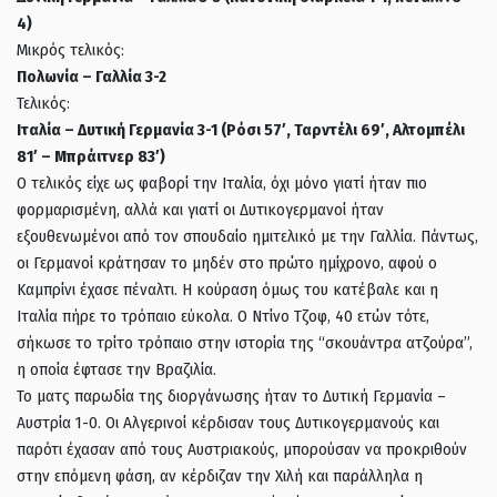
4)
Μικρός τελικός:
Πολωνία – Γαλλία 3-2
Τελικός:
Ιταλία – Δυτική Γερμανία 3-1 (Ρόσι 57′, Ταρντέλι 69′, Αλτομπέλι
81′ – Μπράιτνερ 83′)
Ο τελικός είχε ως φαβορί την Ιταλία, όχι μόνο γιατί ήταν πιο
φορμαρισμένη, αλλά και γιατί οι Δυτικογερμανοί ήταν
εξουθενωμένοι από τον σπουδαίο ημιτελικό με την Γαλλία. Πάντως,
οι Γερμανοί κράτησαν το μηδέν στο πρώτο ημίχρονο, αφού ο
Καμπρίνι έχασε πέναλτι. Η κούραση όμως του κατέβαλε και η
Ιταλία πήρε το τρόπαιο εύκολα. Ο Ντίνο Τζοφ, 40 ετών τότε,
σήκωσε το τρίτο τρόπαιο στην ιστορία της “σκουάντρα ατζούρα”,
η οποία έφτασε την Βραζιλία.
Το ματς παρωδία της διοργάνωσης ήταν το Δυτική Γερμανία –
Αυστρία 1-0. Οι Αλγερινοί κέρδισαν τους Δυτικογερμανούς και
παρότι έχασαν από τους Αυστριακούς, μπορούσαν να προκριθούν
στην επόμενη φάση, αν κέρδιζαν την Χιλή και παράλληλα η