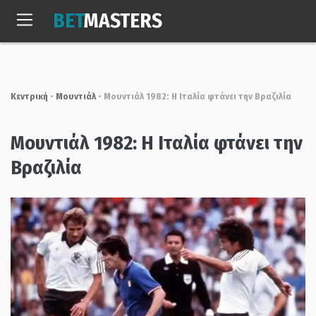
Skip
BET
MASTERS
to
Κυρ, 9 Αυγ. 2026
15:10:46
content
Κεντρική
•
Μουντιάλ
•
Μουντιάλ 1982: Η Ιταλία φτάνει την Βραζιλία
Μουντιάλ 1982: Η Ιταλία φτάνει την
Βραζιλία