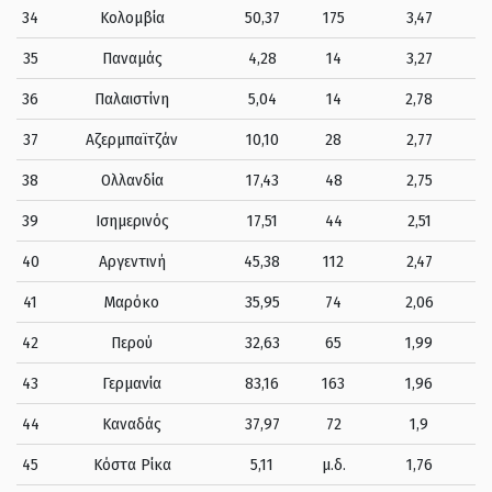
34
Κολομβία
50,37
175
3,47
35
Παναμάς
4,28
14
3,27
36
Παλαιστίνη
5,04
14
2,78
37
Αζερμπαϊτζάν
10,10
28
2,77
38
Ολλανδία
17,43
48
2,75
39
Ισημερινός
17,51
44
2,51
40
Αργεντινή
45,38
112
2,47
41
Μαρόκο
35,95
74
2,06
42
Περού
32,63
65
1,99
43
Γερμανία
83,16
163
1,96
44
Καναδάς
37,97
72
1,9
45
Κόστα Ρίκα
5,11
μ.δ.
1,76