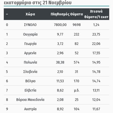
εκατομμύριο στις 21 Νοεμβρίου
Χτεσινά
–
Χώρα
Πληθυσμός
Θύματα
θύματα/1 εκατ
0
ΣΥΝΟΛΟ
7800,00
9698
1,24
1
Ουγγαρία
9,77
232
23,75
2
Γεωργία
3,72
82
22,06
3
Αρμενία
2,96
52
17,55
4
Πολωνία
38,38
574
14,95
5
Σλοβενία
2,10
31
14,78
6
Βέλγιο
11,53
170
14,74
7
Ελβετία
8,62
μ.δ.
13,11
8
Βόρεια Μακεδονία
2,08
25
12,04
9
Αυστρία
8,92
104
11,67