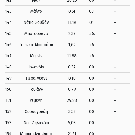
143
Μάλτα
0,51
03
–
144
Νότιο Σουδάν
11,19
01
–
145
Μποτσουάνα
2,37
μ.δ.
–
146
Γουινέα-Μπισσάου
1,62
μ.δ.
–
147
Μπενίν
11,88
μ.δ.
–
148
Ισλανδία
0,37
00
–
149
Σιέρα Λεόνε
8,10
00
–
150
Γουιάνα
0,79
00
–
151
Υεμένη
29,83
00
–
152
Ουρουγουάη
3,53
00
–
153
Νέα Ζηλανδία
5,03
00
–
154
Μπουρκίνα Φάσο
21,51
00
–