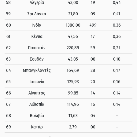
58
Αλγερία
43,00
19
0,44
59
Σρι Λάνκα
21,80
09
0,41
60
Ινδία
1380,00
499
0,36
61
Κένυα
47,56
17
0,36
62
Πακιστάν
220,89
59
0,27
63
Σουδάν
43,85
08
0,18
64
Μπανγκλαντές
164,69
28
0,17
65
Ιαπωνία
125,93
20
0,16
66
Αίγυπτος
99,85
14
0,14
67
Αιθιοπία
114,96
16
0,14
68
Βολιβία
11,63
04
–
69
Κατάρ
2,79
00
–