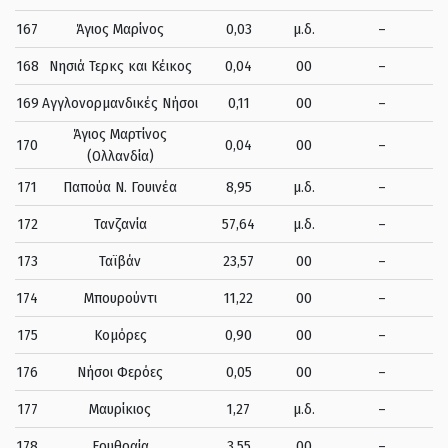
167
Άγιος Μαρίνος
0,03
μ.δ.
–
168
Nησιά Τερκς και Κέικος
0,04
00
–
169
Αγγλονορμανδικές Νήσοι
0,11
00
–
Άγιος Μαρτίνος
170
0,04
00
–
(Ολλανδία)
171
Παπούα Ν. Γουινέα
8,95
μ.δ.
–
172
Τανζανία
57,64
μ.δ.
–
173
Ταϊβάν
23,57
00
–
174
Μπουρούντι
11,22
00
–
175
Κομόρες
0,90
00
–
176
Νήσοι Φερόες
0,05
00
–
177
Μαυρίκιος
1,27
μ.δ.
–
178
Ερυθραία
3,55
00
–