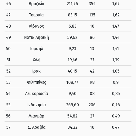
46
Βραζιλία
211,76
354
1,67
47
Τουρκία
83,15
135
1,62
48
Λίβανος
6,83
10
1,47
49
Νότια Αφρική
59,62
86
1,44
50
Ισραήλ
9,23
13
1,41
51
Χιλή
19,46
27
1,39
52
Ιράκ
40,15
42
1,05
53
Φιλιππίνες
108,77
98
0,9
54
Λευκορωσία
9,40
08
0,85
55
Ινδονησία
269,60
206
0,76
56
Μιανμάρ
54,82
27
0,49
57
Σ. Αραβία
34,22
16
0,47