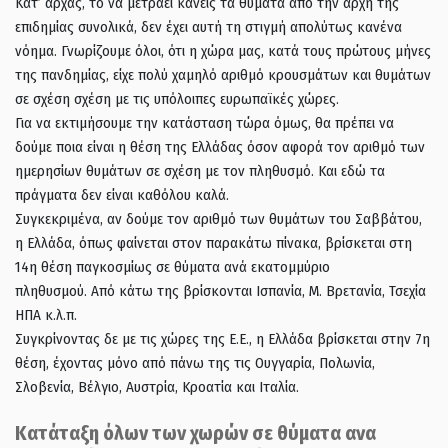
Κατ’ αρχάς, το να μετράει κανείς τα θύματα από την αρχή της
επιδημίας συνολικά, δεν έχει αυτή τη στιγμή απολύτως κανένα
νόημα. Γνωρίζουμε όλοι, ότι η χώρα μας, κατά τους πρώτους μήνες
της πανδημίας, είχε πολύ χαμηλό αριθμό κρουσμάτων και θυμάτων
σε σχέση σχέση με τις υπόλοιπες ευρωπαϊκές χώρες.
Για να εκτιμήσουμε την κατάσταση τώρα όμως, θα πρέπει να
δούμε ποια είναι η θέση της Ελλάδας όσον αφορά τον αριθμό των
ημερησίων θυμάτων σε σχέση με τον πληθυσμό. Και εδώ τα
πράγματα δεν είναι καθόλου καλά.
Συγκεκριμένα, αν δούμε τον αριθμό των θυμάτων του Σαββάτου,
η Ελλάδα, όπως φαίνεται στον παρακάτω πίνακα, βρίσκεται στη
14η θέση παγκοσμίως σε θύματα ανά εκατομμύριο
πληθυσμού. Από κάτω της βρίσκονται Ισπανία, Μ. Βρετανία, Τσεχία
ΗΠΑ κ.λ.π.
Συγκρίνοντας δε με τις χώρες της Ε.Ε., η Ελλάδα βρίσκεται στην 7η
θέση, έχοντας μόνο από πάνω της τις Ουγγαρία, Πολωνία,
Σλοβενία, Βέλγιο, Αυστρία, Κροατία και Ιταλία.
Κατάταξη όλων των χωρών σε θύματα ανα