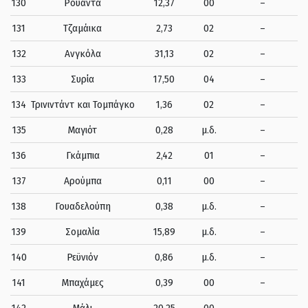
130
Ρουάντα
12,37
00
–
131
Τζαμάικα
2,73
02
–
132
Ανγκόλα
31,13
02
–
133
Συρία
17,50
04
–
134
Τρινιντάντ και Τομπάγκο
1,36
02
–
135
Μαγιότ
0,28
μ.δ.
–
136
Γκάμπια
2,42
01
–
137
Αρούμπα
0,11
00
–
138
Γουαδελούπη
0,38
μ.δ.
–
139
Σομαλία
15,89
μ.δ.
–
140
Ρεϋνιόν
0,86
μ.δ.
–
141
Μπαχάμες
0,39
00
–
142
Μάλι
20,25
00
–