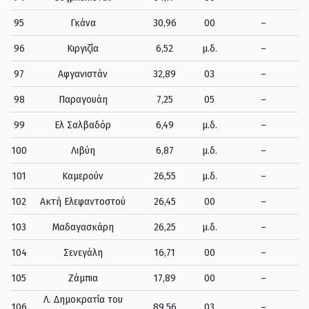
95
Γκάνα
30,96
00
–
96
Κιργιζία
6,52
μ.δ.
–
97
Αφγανιστάν
32,89
03
–
98
Παραγουάη
7,25
05
–
99
Ελ Σαλβαδόρ
6,49
μ.δ.
–
100
Λιβύη
6,87
μ.δ.
–
101
Καμερούν
26,55
μ.δ.
–
102
Ακτή Ελεφαντοστού
26,45
00
–
103
Μαδαγασκάρη
26,25
μ.δ.
–
104
Σενεγάλη
16,71
00
–
105
Ζάμπια
17,89
00
–
Λ. Δημοκρατία του
106
89,56
03
–