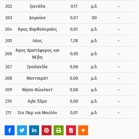
202
Γρενάδα
0,11
μ.δ.
–
203
Δομινίκα
0,07
00
–
204
Άγιος Βαρθολομαίος
0,01
μ.δ.
–
205
Λάος
7,28
μ.δ.
–
Άγιος Χριστόφορος και
206
0,05
μ.δ.
–
Νέβις
207
Γροιλανδία
0,06
μ.δ.
–
208
Μοντσεράτ
0,00
μ.δ.
–
209
Νήσοι Φώκλαντ
0,00
μ.δ.
–
210
Αγία Έδρα
0,00
μ.δ.
–
211
Σεν Πιερ και Μικελόν
0,01
μ.δ.
–