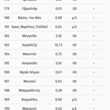
179
Γιβραλτάρ
0,03
00
–
180
Νήσος του Μαν
0,08
μ.δ.
–
181
Άγιος Μαρτίνος (Γαλλία)
0,04
μ.δ.
–
182
Μογγολία
3,30
00
–
183
Καμπότζη
16,72
00
–
184
Μπουτάν
0,75
00
–
185
Κουρασάο
0,16
00
–
186
Νησιά Κέιμαν
0,07
00
–
187
Μονακό
0,04
00
–
188
Μπαρμπάντος
0,28
00
–
189
Βερμούδες
0,06
μ.δ.
–
190
Μπρουνέι
0,46
μ.δ.
–