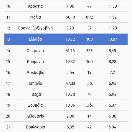
10
Κροατία
4,06
47
11,58
11
Ιταλία
60,10
692
11,52
12
Βοσνία-Ερζεγοβίνη
3,28
37
11,28
13
Ελλάδα
10,72
108
10,07
14
Ουκρανία
41,76
353
8,45
15
Ρουμανία
19,32
160
8,28
16
Μολδαβία
2,64
19
7,2
17
Ισπανία
47,33
μ.δ.
6,93
18
Τσεχία
10,70
74
6,92
19
Σουηδία
10,36
μ.δ.
6,37
20
Λιθουανία
2,80
17
6,08
21
Βουλγαρία
6,95
42
6,04