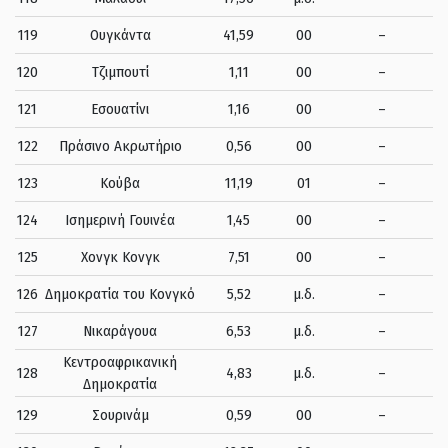
119
Ουγκάντα
41,59
00
–
120
Τζιμπουτί
1,11
00
–
121
Εσουατίνι
1,16
00
–
122
Πράσινο Ακρωτήριο
0,56
00
–
123
Κούβα
11,19
01
–
124
Ισημερινή Γουινέα
1,45
00
–
125
Χονγκ Κονγκ
7,51
00
–
126
Δημοκρατία του Κονγκό
5,52
μ.δ.
–
127
Νικαράγουα
6,53
μ.δ.
–
Κεντροαφρικανική
128
4,83
μ.δ.
–
Δημοκρατία
129
Σουρινάμ
0,59
00
–