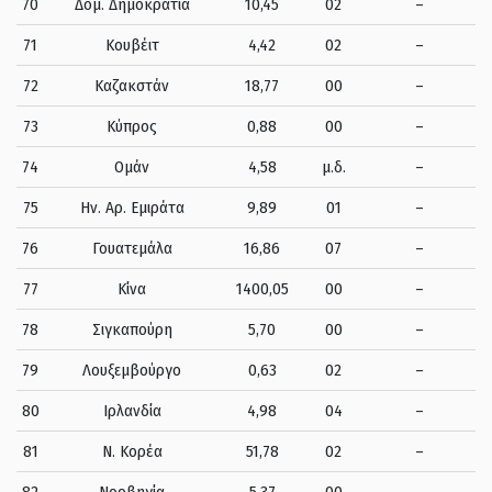
70
Δομ. Δημοκρατία
10,45
02
–
71
Κουβέιτ
4,42
02
–
72
Καζακστάν
18,77
00
–
73
Κύπρος
0,88
00
–
74
Ομάν
4,58
μ.δ.
–
75
Ην. Αρ. Εμιράτα
9,89
01
–
76
Γουατεμάλα
16,86
07
–
77
Κίνα
1400,05
00
–
78
Σιγκαπούρη
5,70
00
–
79
Λουξεμβούργο
0,63
02
–
80
Ιρλανδία
4,98
04
–
81
Ν. Κορέα
51,78
02
–
82
Νορβηγία
5,37
00
–