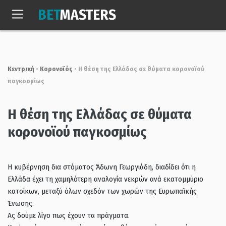
Skip
BET
MASTERS
to
Πεμ, 6 Αυγ. 2026
18:06:39
content
Κεντρική
•
Κορονοϊός
•
Η θέση της Ελλάδας σε θύματα κορονοϊού
παγκοσμίως
Η θέση της Ελλάδας σε θύματα
κορονοϊού παγκοσμίως
Η κυβέρνηση δια στόματος Άδωνη Γεωργιάδη, διαδίδει ότι η
Ελλάδα έχει τη χαμηλότερη αναλογία νεκρών ανά εκατομμύριο
κατοίκων, μεταξύ όλων σχεδόν των χωρών της Ευρωπαϊκής
Ένωσης.
Ας δούμε λίγο πως έχουν τα πράγματα.