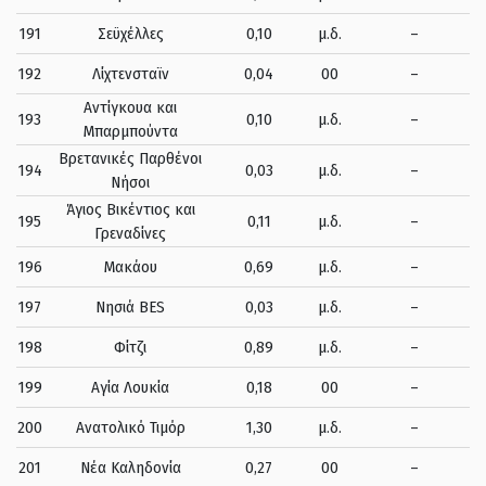
191
Σεϋχέλλες
0,10
μ.δ.
–
192
Λίχτενσταϊν
0,04
00
–
Αντίγκουα και
193
0,10
μ.δ.
–
Μπαρμπούντα
Βρετανικές Παρθένοι
194
0,03
μ.δ.
–
Νήσοι
Άγιος Βικέντιος και
195
0,11
μ.δ.
–
Γρεναδίνες
196
Μακάου
0,69
μ.δ.
–
197
Νησιά BES
0,03
μ.δ.
–
198
Φίτζι
0,89
μ.δ.
–
199
Αγία Λουκία
0,18
00
–
200
Ανατολικό Τιμόρ
1,30
μ.δ.
–
201
Νέα Καληδονία
0,27
00
–