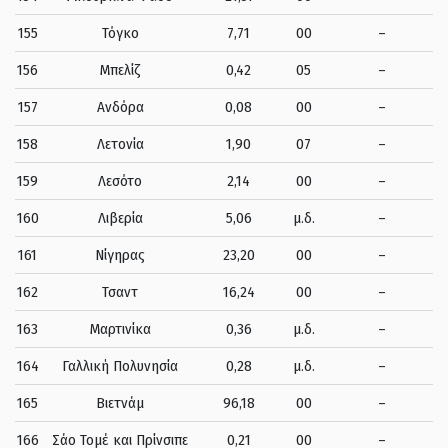
155
Τόγκο
7,71
00
–
156
Μπελίζ
0,42
05
–
157
Ανδόρα
0,08
00
–
158
Λετονία
1,90
07
–
159
Λεσότο
2,14
00
–
160
Λιβερία
5,06
μ.δ.
–
161
Νίγηρας
23,20
00
–
162
Τσαντ
16,24
00
–
163
Μαρτινίκα
0,36
μ.δ.
–
164
Γαλλική Πολυνησία
0,28
μ.δ.
–
165
Βιετνάμ
96,18
00
–
166
Σάο Τομέ και Πρίνσιπε
0,21
00
–