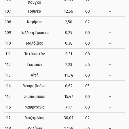
Κονγκό
107
Γουινέα
12,56
00
–
108
Ναμίμπια
2,50
02
–
109
Γαλλική Γουιάνα
0,29
00
–
110
Μαλδίβες
0,38
00
–
111
Τατζικιστάν
9,31
00
–
112
Γκαμπόν
2,23
μ.δ.
–
113
Αϊτή
11,74
00
–
114
Μαυροβούνιο
0,62
05
–
115
Ζιμπάμπουε
15,47
00
–
116
Μαυριτανία
4,17
00
–
117
Μοζαμβίκη
30,07
02
–
118
Μαλάουι
17,56
μ.δ.
–