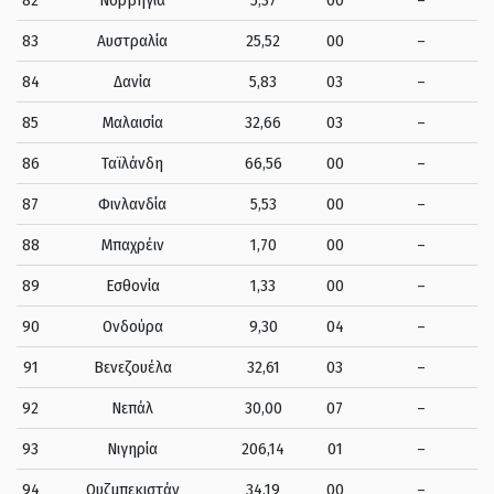
83
Αυστραλία
25,52
00
–
84
Δανία
5,83
03
–
85
Μαλαισία
32,66
03
–
86
Ταϊλάνδη
66,56
00
–
87
Φινλανδία
5,53
00
–
88
Μπαχρέιν
1,70
00
–
89
Εσθονία
1,33
00
–
90
Ονδούρα
9,30
04
–
91
Βενεζουέλα
32,61
03
–
92
Νεπάλ
30,00
07
–
93
Νιγηρία
206,14
01
–
94
Ουζμπεκιστάν
34,19
00
–