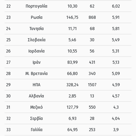
22
Πορτογαλία
10,30
62
6,02
23
Ρωσία
146,75
868
5,91
24
Τυνησία
11,71
68
5,81
25
Σλοβακία
5,46
30
5,49
26
Ιορδανία
10,55
56
5,31
27
Ιράν
83,99
431
5,13
28
Μ. Βρετανία
66,80
340
5,09
29
ΗΠΑ
328,24
1507
4,59
30
Αλβανία
2,85
13
4,57
31
Μεξικό
127,79
550
4,3
32
Σερβία
6,93
28
4,04
33
Γαλλία
64,95
253
3,9