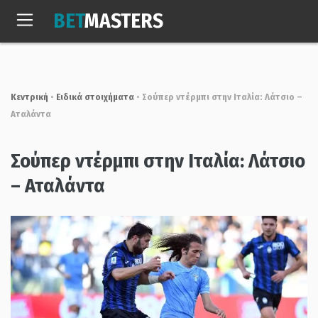
Skip
BET
MASTERS
to
Πεμ, 6 Αυγ. 2026
21:23:12
content
Κεντρική
•
Ειδικά στοιχήματα
•
Σούπερ ντέρμπι στην Ιταλία: Λάτσιο –
Αταλάντα
Σούπερ ντέρμπι στην Ιταλία: Λάτσιο
– Αταλάντα