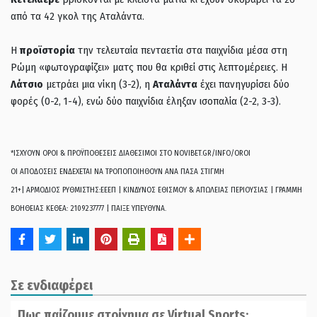
από τα 42 γκολ της Αταλάντα.
Η
προϊστορία
την τελευταία πενταετία στα παιχνίδια μέσα στη
Ρώμη «φωτογραφίζει» ματς που θα κριθεί στις λεπτομέρειες. Η
Λάτσιο
μετράει μια νίκη (3-2), η
Αταλάντα
έχει πανηγυρίσει δύο
φορές (0-2, 1-4), ενώ δύο παιχνίδια έληξαν ισοπαλία (2-2, 3-3).
*ΙΣΧΥΟΥΝ ΟΡΟΙ & ΠΡΟΫΠΟΘΕΣΕΙΣ ΔΙΑΘΕΣΙΜΟΙ ΣΤΟ NOVIBET.GR/INFO/OROI
ΟΙ ΑΠΟΔΟΣΕΙΣ ΕΝΔΕΧΕΤΑΙ ΝΑ ΤΡΟΠΟΠΟΙΗΘΟΥΝ ΑΝΑ ΠΑΣΑ ΣΤΙΓΜΗ
21+| ΑΡΜΟΔΙΟΣ ΡΥΘΜΙΣΤΗΣ:ΕΕΕΠ | ΚΙΝΔΥΝΟΣ ΕΘΙΣΜΟΥ & ΑΠΩΛΕΙΑΣ ΠΕΡΙΟΥΣΙΑΣ | ΓΡΑΜΜΗ
ΒΟΗΘΕΙΑΣ ΚΕΘΕΑ: 2109237777 | ΠΑΙΞΕ ΥΠΕΥΘΥΝΑ.
Σε ενδιαφέρει
Πως παίζουμε στοίχημα σε Virtual Sports;