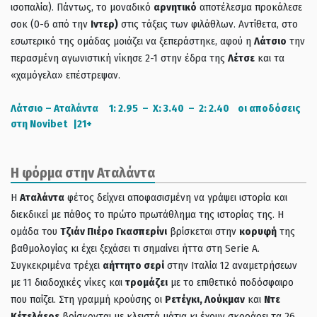
ισοπαλία). Πάντως, το μοναδικό
αρνητικό
αποτέλεσμα προκάλεσε
σοκ (0-6 από την
Ιντερ)
στις τάξεις των φιλάθλων. Αντίθετα, στο
εσωτερικό της ομάδας μοιάζει να ξεπεράστηκε, αφού η
Λάτσιο
την
περασμένη αγωνιστική νίκησε 2-1 στην έδρα της
Λέτσε
και τα
«χαμόγελα» επέστρεψαν.
Λάτσιο – Αταλάντα 1: 2.95 – Χ: 3.40 – 2: 2.40 οι αποδόσεις
στη Novibet |21+
Η φόρμα στην Αταλάντα
Η
Αταλάντα
φέτος δείχνει αποφασισμένη να γράψει ιστορία και
διεκδικεί με πάθος το πρώτο πρωτάθλημα της ιστορίας της. Η
ομάδα του
Τζιάν Πιέρο Γκασπερίνι
βρίσκεται στην
κορυφή
της
βαθμολογίας κι έχει ξεχάσει τι σημαίνει ήττα στη Serie A.
Συγκεκριμένα τρέχει
αήττητο σερί
στην Ιταλία 12 αναμετρήσεων
με 11 διαδοχικές νίκες και
τρομάζει
με
το επιθετικό ποδόσφαιρο
που παίζει. Στη γραμμή κρούσης οι
Ρετέγκι, Λούκμαν
και
Ντε
Κέτελάερε
βρίσκονται με κλειστά μάτια κι έχουν σκοράρει τα 26