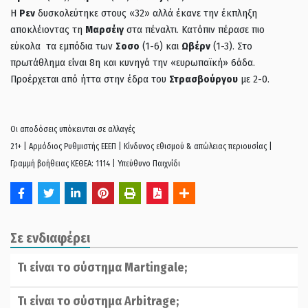
Η
Ρεν
δυσκολεύτηκε στους «32» αλλά έκανε την έκπληξη
αποκλέιοντας τη
Μαρσέιγ
στα πέναλτι. Κατόπιν πέρασε πιο
εύκολα τα εμπόδια των
Σοσο
(1-6) και
Ωβέρν
(1-3). Στο
πρωτάθλημα είναι 8η και κυνηγά την «ευρωπαϊκή» 6άδα.
Προέρχεται από ήττα στην έδρα του
Στρασβούργου
με 2-0.
Οι αποδόσεις υπόκεινται σε αλλαγές
21+ | Αρμόδιος Ρυθμιστής ΕΕΕΠ | Κίνδυνος εθισμού & απώλειας περιουσίας |
Γραμμή βοήθειας ΚΕΘΕΑ: 1114 | Υπεύθυνο Παιχνίδι
Σε ενδιαφέρει
Τι είναι το σύστημα Martingale;
Τι είναι το σύστημα Arbitrage;