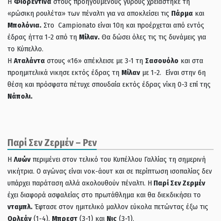
Η
Φιορεντίνα
στους προηγούμενους γύρους χρειάστηκε τη
«ρώσικη ρουλέτα» των πέναλτι για να αποκλείσει τις
Πάρμα
και
Μπολόνια.
Στο Campionato είναι 10η και προέρχεται από εντός
έδρας ήττα 1-2 από τη
Μίλαν.
Θα δώσει όλες τις τις δυνάμεις για
το Κύπελλο.
Η
Αταλάντα
στους «16» απέκλεισε με 3-1 τη
Σασουόλο
και στα
προημιτελικά νικησε εκτός έδρας τη
Μίλαν
με 1-2. Είναι στην 6η
θέση και πρόσφατα πέτυχε σπουδαία εκτός έδρας νίκη 0-3 επί της
Νάπολι.
Παρί Σεν Ζερμέν – Ρεν
Η
Λυών
περιμένει στον τελικό του Κυπέλλου Γαλλίας τη σημερινή
νικήτρια. Ο αγώνας είναι νοκ-άουτ και σε περίπτωση ισοπαλίας δεν
υπάρχει παράταση αλλά ακολουθούν πέναλτι. Η
Παρί Σεν Ζερμέν
έχει διαφορά ασφαλείας στο πρωτάθλημα και θα διεκδικήσει το
νταμπλ.
Έφτασε στον ημιτελικό μαλλον εύκολα πετώντας έξω τις
Ορλεάν
(1-4),
Μπρεστ
(3-1) και
Νις
(3-1).