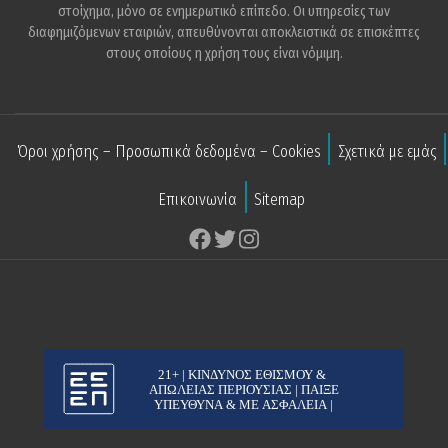
στοίχημα, μόνο σε ενημερωτικό επίπεδο. Οι υπηρεσίες των
διαφημιζόμενων εταιριών, απευθύνονται αποκλειστικά σε επισκέπτες
στους οποίους η χρήση τους είναι νόμιμη.
Όροι χρήσης – Προσωπικά δεδομένα – Cookies
Σχετικά με εμάς
Επικοινωνία
Sitemap