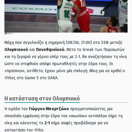
Μάχη που συγκλονίζει η σημερινή (08/06, 21:00) στο ΣΕΦ μεταξύ
Ολυμπιακού
και
Παναθηναϊκού.
Μετα το break των Πειραιωτών
και τη ζυγαριά να γέρνει υπέρ τους με 2-1, θα αναζητήσουν τη νίκη
ώστε να στεφθούν απόψε πρωταθλητές στην έδρα τους. Οι
«πράσινοι», αντίθετα, έχουν μόνο μία επιλογή: Νίκη για να κριθεί ο
τίτλος στο Game 5 στο ΟΑΚΑ.
Η κατάσταση στον Ολυμπιακό
Η ομάδα του
Γιώργου Μπαρτζώκα
πραγματοποιώντας μια
σπουδαία εμφάνιση στην έδρα του «αιωνίου» αντιπάλου πήρε τη
νίκη και κάνοντας το
2-1
πήρε σαφές προβάδισμα για να
κατακτήσει τον τίτλο.