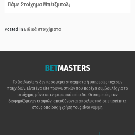
Πάμε Στοίχημα Μπέιζμπολ;
Posted in
Ειδικά στοιχήματα
BET
MASTERS
Το BetMasters δεν προσφέρει στοιχήματα ή υπηρεσίες τυχερών
παιχνιδιών. Είναι ένα site προγνωστικών που παρέχει συμβουλές για το
στοίχημα, μόνο σε ενημερωτικό επίπεδο. Οι υπηρεσίες των
διαφημιζόμενων εταιριών, απευθύνονται αποκλειστικά σε επισκέπτες
στους οποίους η χρήση τους είναι νόμιμη.