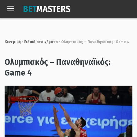
Skip
BET
MASTERS
to
Κυρ, 9 Αυγ. 2026
11:58:21
content
Κεντρική
•
Ειδικά στοιχήματα
•
Ολυμπιακός – Παναθηναϊκός: Game 4
Ολυμπιακός – Παναθηναϊκός:
Game 4