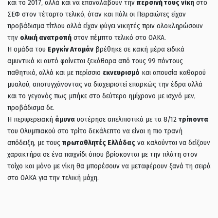
και το 2017, αλλά και να επαναλάβουν την
περσινή τους νίκη
στο
ΣΕΦ στον τέταρτο τελικό, όταν και πάλι οι Πειραιώτες είχαν
προβάδισμα τίτλου αλλά είχαν φύγει νικητές πριν ολοκληρώσουν
την
ολική ανατροπή
στον πέμπτο τελικό στο ΟΑΚΑ.
Η ομάδα του
Εργκίν Αταμάν
βρέθηκε σε κακή μέρα ειδικά
αμυντικά κι αυτό φαίνεται ξεκάθαρα από τους 99 πόντους
παθητικό, αλλά και με περίσσιο
εκνευρισμό
και απουσία καθαρού
μυαλού, αποτυγχάνοντας να διαχειριστεί επαρκώς την έδρα αλλά
και το γεγονός πως μπήκε στο δεύτερο ημίχρονο με ισχνό μεν,
προβάδισμα δε.
Η περιφερειακή
άμυνα
υστέρησε απελπιστικά με τα 8/12
τρίποντα
του Ολυμπιακού στο τρίτο δεκάλεπτο να είναι η πιο τρανή
απόδειξη, με τους
πρωταθλητές Ελλάδας
να καλούνται να δείξουν
χαρακτήρα σε ένα παιχνίδι όπου βρίσκονται με την πλάτη στον
τοίχο και μόνο με νίκη θα μπορέσουν να μεταφέρουν ξανά τη σειρά
στο ΟΑΚΑ για την τελική μάχη.