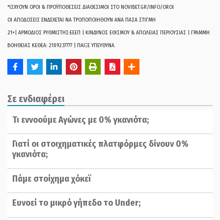
*ΙΣΧΥΟΥΝ ΟΡΟΙ & ΠΡΟΫΠΟΘΕΣΕΙΣ ΔΙΑΘΕΣΙΜΟΙ ΣΤΟ NOVIBET.GR/INFO/OROI
ΟΙ ΑΠΟΔΟΣΕΙΣ ΕΝΔΕΧΕΤΑΙ ΝΑ ΤΡΟΠΟΠΟΙΗΘΟΥΝ ΑΝΑ ΠΑΣΑ ΣΤΙΓΜΗ
21+| ΑΡΜΟΔΙΟΣ ΡΥΘΜΙΣΤΗΣ:ΕΕΕΠ | ΚΙΝΔΥΝΟΣ ΕΘΙΣΜΟΥ & ΑΠΩΛΕΙΑΣ ΠΕΡΙΟΥΣΙΑΣ | ΓΡΑΜΜΗ
ΒΟΗΘΕΙΑΣ ΚΕΘΕΑ: 2109237777 | ΠΑΙΞΕ ΥΠΕΥΘΥΝΑ.
Σε ενδιαφέρει
Τι εννοούμε Αγώνες με 0% γκανιότα;
Γιατί οι στοιχηματικές πλατφόρμες δίνουν 0%
γκανιότα;
Πάμε στοίχημα χόκεϊ
Ευνοεί το μικρό γήπεδο το Under;