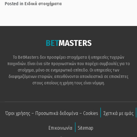
Posted in
Ειδικά στοιχήματα
BET
MASTERS
Το BetMasters δεν προσφέρει στοιχήματα ή υπηρεσίες τυχερών
παιχνιδιών. Είναι ένα site προγνωστικών που παρέχει συμβουλές για το
στοίχημα, μόνο σε ενημερωτικό επίπεδο. Οι υπηρεσίες των
διαφημιζόμενων εταιριών, απευθύνονται αποκλειστικά σε επισκέπτες
στους οποίους η χρήση τους είναι νόμιμη.
Όροι χρήσης – Προσωπικά δεδομένα – Cookies
Σχετικά με εμάς
Επικοινωνία
Sitemap