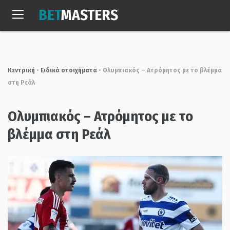
Skip
BET
MASTERS
to
Κυρ, 9 Αυγ. 2026
12:02:38
content
Κεντρική
•
Ειδικά στοιχήματα
•
Ολυμπιακός – Ατρόμητος με το βλέμμα
στη Ρεάλ
Ολυμπιακός – Ατρόμητος με το
βλέμμα στη Ρεάλ