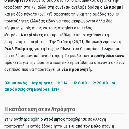
Ο
Νασιμέντο
άνοιξε το σκορ στο 16’, ο Ολυμπιακός δέχτηκε την
ισοφάριση στο 47’ αλλά στη συνέχεια ανέλαβε δράση ο
Ελ Κααμπί
και με δύο πέναλτι (57’, 71’) σφράγισε τη νίκη της ομάδας του. Οι
πρωταθλητές Ελλάδας είδαν να τους ακυρώνονται άλλα δύο
τέρματα χωρίς όμως να τους στοιχίσει στο τέλος.
Μετράνε
4 σερί νίκες
στο πρωτάθλημα και στοχεύουν στη
διεύρυνση του σερί τους. Την Τετάρτη (26/11) θα φιλοξενήσουν τη
Ρέαλ Μαδρίτης
για τη League Phase του Champions League σε
μία πολύ σημαντική αναμέτρηση. Το μυαλό των
«ερυθρόλευκων»
βρίσκεται για την ώρα στο ελληνικό πρωτάθλημα απέναντι σε έναν
αντίπαλο που θα παραταχθεί με
νέο προπονητή.
Ολυμπιακός – Ατρόμητος 1: 1.14 – X: 8.00 – 2: 20.00 οι
αποδόσεις στη Novibet |21+
H κατάσταση στον Ατρόμητο
Στην αντίπερα όχθη ο
Ατρόμητος
προχώρησε σε αλλαγή
προπονητή. Η εντός έδρας ήττα με 1-0 από τον
Βόλο
ήταν η