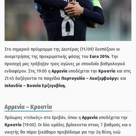
Στο σημερινό πρόγραμμα της Δευτέρας (11/09) δεσπόζουν οι
αναμετρήσεις της προκριματικής φάσης του
Euro 2014
. Την
προσοχή μας τράβηξαν τρεις αγώνες με σπουδαίο βαθμολογικό
ενδιαφέρον. Στις 19:00 η
Αρμενία
υποδέχεται την
Κροατία
και στις
21:45 διεξάγονται τα παιχνίδια
Πορτογαλία – Λουξεμβούργ
ο και
Ισλανδία – Βοσνία Ερζεγοβίνη.
Αρμενία – Κροατία
Πρόωρος «τελικός» στο Ερεβάν, όπου η
Αρμενία
υποδέχεται την
Κροατία
(19:00). Οι δύο ομάδες βρίσκονται στους 7 βαθμούς και ο
νικητής θα πάρει ξεκάθαρο προβάδισμα για την 2η θέση, ενώ