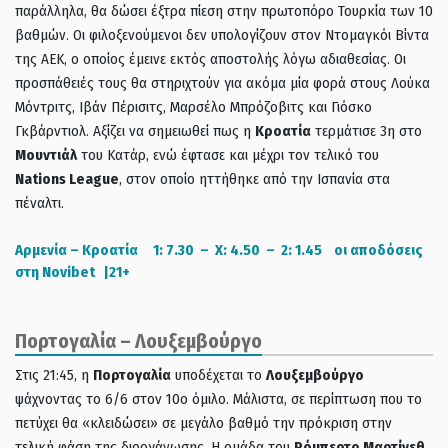
παράλληλα, θα δώσει έξτρα πίεση στην πρωτοπόρο Τουρκία των 10
βαθμών. Οι φιλοξενούμενοι δεν υπολογίζουν στον Ντομαγκόι Βίντα
της ΑΕΚ, ο οποίος έμεινε εκτός αποστολής λόγω αδιαθεσίας. Οι
προσπάθειές τους θα στηριχτούν για ακόμα μία φορά στους Λούκα
Μόντριτς, Ιβάν Πέρισιτς, Μαρσέλο Μπρόζοβιτς και Γιόσκο
Γκβάρντιολ. Αξίζει να σημειωθεί πως η
Κροατία
τερμάτισε 3η στο
Μουντιάλ
του Κατάρ, ενώ έφτασε και μέχρι τον τελικό του
Nations League
, στον οποίο ηττήθηκε από την Ισπανία στα
πέναλτι.
Αρμενία – Κροατία 1: 7.30 – Χ: 4.50 – 2: 1.45 οι αποδόσεις
στη Novibet |21+
Πορτογαλία – Λουξεμβούργο
Στις 21:45, η
Πορτογαλία
υποδέχεται το
Λουξεμβούργο
ψάχνοντας το 6/6 στον 10ο όμιλο. Μάλιστα, σε περίπτωση που το
πετύχει θα «κλειδώσει» σε μεγάλο βαθμό την πρόκριση στην
τελική φάση της διοργάνωσης. H
ομάδα του
Ρόμπερτο Μαρτίνεθ