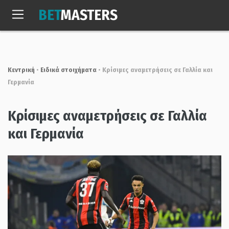
Skip
BET
MASTERS
to
Κυρ, 9 Αυγ. 2026
09:45:07
content
Κεντρική
•
Ειδικά στοιχήματα
•
Kρίσιμες αναμετρήσεις σε Γαλλία και
Γερμανία
Kρίσιμες αναμετρήσεις σε Γαλλία
και Γερμανία