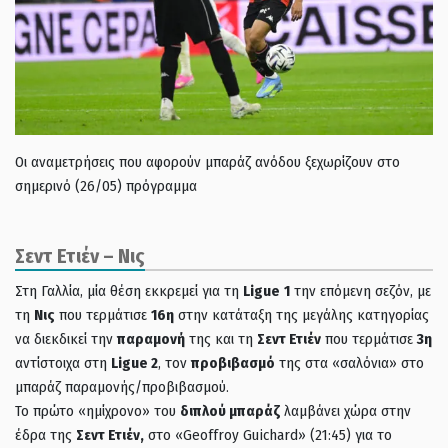
Οι αναμετρήσεις που αφορούν μπαράζ ανόδου ξεχωρίζουν στο
σημερινό (26/05) πρόγραμμα
Σεντ Ετιέν – Νις
Στη Γαλλία, μία θέση εκκρεμεί για τη
Ligue
1
την επόμενη σεζόν, με
τη
Νις
που τερμάτισε
16η
στην κατάταξη της μεγάλης κατηγορίας
να διεκδικεί την
παραμονή
της και τη
Σεντ Ετιέν
που τερμάτισε
3η
αντίστοιχα στη
Ligue 2
, τον
προβιβασμό
της στα «σαλόνια» στο
μπαράζ παραμονής/προβιβασμού.
Το πρώτο «ημίχρονο» του
διπλού μπαράζ
λαμβάνει χώρα στην
έδρα της
Σεντ Ετιέν,
στο «Geoffroy Guichard» (21:45) για το