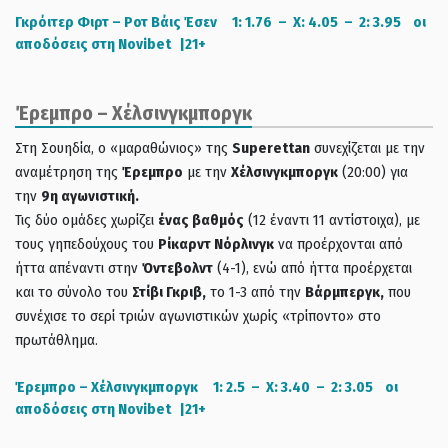
Γκρόιτερ Φιρτ – Ροτ Βάις Έσεν 1: 1.76 – X: 4.05 – 2: 3.95 οι
αποδόσεις στη Novibet |21+
Έρεμπρο – Χέλσινγκμποργκ
Στη Σουηδία, ο «μαραθώνιος» της
Superettan
συνεχίζεται με την
αναμέτρηση της
Έρεμπρο
με την
Χέλσινγκμποργκ
(20:00) για
την
9η αγωνιστική.
Τις δύο ομάδες χωρίζει
ένας βαθμός
(12 έναντι 11 αντίστοιχα), με
τους γηπεδούχους του
Ρίκαρντ Νόρλινγκ
να προέρχονται από
ήττα απέναντι στην
Όντεβολντ
(4-1), ενώ από ήττα προέρχεται
και το σύνολο του
Στίβι Γκριβ,
το 1-3 από την
Βάρμπεργκ,
που
συνέχισε το σερί τριών αγωνιστικών χωρίς «τρίποντο» στο
πρωτάθλημα.
Έρεμπρο – Χέλσινγκμποργκ 1: 2.5 – X: 3.40 – 2: 3.05 οι
αποδόσεις στη Novibet |21+