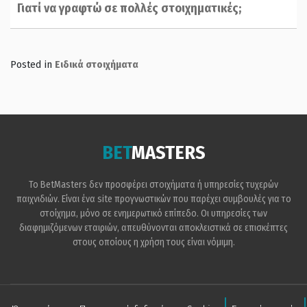
Γιατί να γραφτώ σε πολλές στοιχηματικές;
Posted in
Ειδικά στοιχήματα
BET
MASTERS
Το BetMasters δεν προσφέρει στοιχήματα ή υπηρεσίες τυχερών
παιχνιδιών. Είναι ένα site προγνωστικών που παρέχει συμβουλές για το
στοίχημα, μόνο σε ενημερωτικό επίπεδο. Οι υπηρεσίες των
διαφημιζόμενων εταιριών, απευθύνονται αποκλειστικά σε επισκέπτες
στους οποίους η χρήση τους είναι νόμιμη.