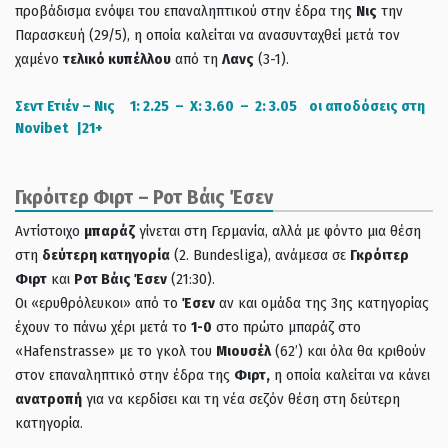
προβάδισμα ενόψει του επαναληπτικού στην έδρα της
Νις
την
Παρασκευή (29/5), η οποία καλείται να ανασυνταχθεί μετά τον
χαμένο
τελικό κυπέλλου
από τη
Λανς
(3-1).
Σεντ Ετιέν – Νις 1: 2.25 – X: 3.60 – 2: 3.05 οι αποδόσεις στη
Novibet |21+
Γκρόιτερ Φιρτ – Ροτ Βάις Έσεν
Αντίστοιχο
μπαράζ
γίνεται στη Γερμανία, αλλά με φόντο μια θέση
στη
δεύτερη κατηγορία
(2. Bundesliga), ανάμεσα σε
Γκρόιτερ
Φιρτ
και
Ροτ Βάις Έσεν
(21:30).
Οι «ερυθρόλευκοι» από το
Έσεν
αν και ομάδα της 3ης κατηγορίας
έχουν το πάνω χέρι μετά το
1-0
στο πρώτο μπαράζ στο
«Hafenstrasse» με το γκολ του
Μιουσέλ
(62’) και όλα θα κριθούν
στον επαναληπτικό στην έδρα της
Φιρτ,
η οποία καλείται να κάνει
ανατροπή
για να κερδίσει και τη νέα σεζόν θέση στη δεύτερη
κατηγορία.