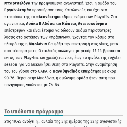
Μπαρτσελόνα
την προηγούμενη αγωνιστική. Έτσι, η ομάδα του
Εργκίν Αταμάν
προσπέρασε τους Καταλανούς και έχει στο
«τσεπάκι» της το
πλεονέκτημα
έδρας ενόψει των Playoffs. Στα
αγωνιστικά,
Λούκα Βιλδόσα
και
Κώστας Αντετοκούνμπο
επέστρεψαν και είναι έτοιμοι να δώσουν ακόμα περισσότερες
λύσεις στο ροτέισον των «πράσινων». Έχοντας τον κόσμο στο
πλευρό της η
Μπολόνια
θα ψάξει την επιστροφή στις νίκες, μετά
από τέσσερα ματς. Ο ιταλικός σύλλογος με ρεκόρ 17-14 βρίσκεται
εντός των
Play-Ins
και χρειάζεται νίκες έως το φινάλε της regular
season για να διεκδικήσει θέση στα Playoffs. Στην αναμέτρηση
του 1ου γύρου στο ΟΑΚΑ, ο
Παναθηναϊκός
επικράτησε με σκορ
90-76. Πέρσι στην Μπολόνια, η ομώνυμη ομάδα ήταν αυτή που
πανηγύρισε, νικώντας με 74-64.
Το υπόλοιπο πρόγραμμα
Στις 19:45 ανοίγει η… αυλαία της 3ης ημέρας της 32ης αγωνιστικής