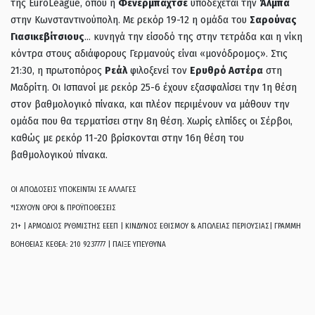
της EuroLeague, όπου η
Φενερμπαχτσέ
υποδέχεται την
Άλμπα
στην Κωνσταντινούπολη. Με ρεκόρ 19-12 η ομάδα του
Σαρούνας
Γιασικεβίτσιους
… κυνηγά την είσοδό της στην τετράδα και η νίκη
κόντρα στους αδιάφορους Γερμανούς είναι «μονόδρομος». Στις
21:30, η πρωτοπόρος
Ρεάλ
φιλοξενεί τον
Ερυθρό Αστέρα
στη
Μαδρίτη. Οι Ισπανοί με ρεκόρ 25-6 έχουν εξασφαλίσει την 1η θέση
στον βαθμολογικό πίνακα, και πλέον περιμένουν να μάθουν την
ομάδα που θα τερματίσει στην 8η θέση. Χωρίς ελπίδες οι Σέρβοι,
καθώς με ρεκόρ 11-20 βρίσκονται στην 16η θέση του
βαθμολογικού πίνακα.
ΟΙ ΑΠΟΔΟΣΕΙΣ ΥΠΟΚΕΙΝΤΑΙ ΣΕ ΑΛΛΑΓΕΣ
*ΙΣΧΥΟΥΝ ΟΡΟΙ & ΠΡΟΫΠΟΘΕΣΕΙΣ
21+ | ΑΡΜΟΔΙΟΣ ΡΥΘΜΙΣΤΗΣ ΕΕΕΠ | ΚΙΝΔΥΝΟΣ ΕΘΙΣΜΟΥ & ΑΠΩΛΕΙΑΣ ΠΕΡΙΟΥΣΙΑΣ| ΓΡΑΜΜΗ
ΒΟΗΘΕΙΑΣ ΚΕΘΕΑ: 210 9237777 | ΠΑΙΞΕ ΥΠΕΥΘΥΝΑ