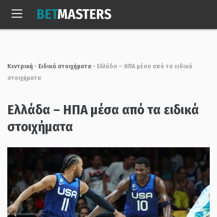
Skip
BET
MASTERS
to
Πεμ, 6 Αυγ. 2026
21:09:30
content
Κεντρική
•
Ειδικά στοιχήματα
•
Ελλάδα – ΗΠΑ μέσα από τα ειδικά
στοιχήματα
Ελλάδα – ΗΠΑ μέσα από τα ειδικά
στοιχήματα