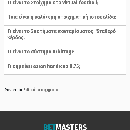
Τι είναι το Στοίχημα στο virtual football;
Ποια είναι η καλύτερη στοιχηματική ιστοσελίδα;
Τι είναι το Συστήματα πονταρίσματος “Σταθερό
κέρδος;
Τι είναι το σύστημα Arbitrage;
Τι σημαίνει asian handicap 0,75;
Posted in
Ειδικά στοιχήματα
BET
MASTERS