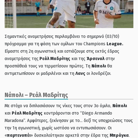
Σημαντικές αναμετρήσεις περιλαμβάνει το σημερινό (03/10)
πρόγραμμα για τη φάση των ομίλων του Champions
League.
Είμαστε στη 2η αγωνιστική και εστιάζουμε στις εκτός έδρας
αναμετρήσεις της
Ρεάλ Μαδρίτης
και της
Άρσεναλ
στην
προσπάθειά τους να τερματίσουν πρώτες. Τη
Νάπολι
θα
αντιμετωπίσουν οι μαδριλένοι και τη
Λανς
οι λονδρέζοι.
Νάπολι – Ρεάλ Μαδρίτης
Με στόχο να διπλασιάσουν τις νίκες τους στον 3ο όμιλο,
Νάπολι
και
Ρέαλ Μαδρίτης
κοντράρονται στο “Diego Armando
Maradona”. Αμφότερες, ξεκίνησαν με το… δεξί τις υποχρεώσεις τους
την 1η αγωνιστική, χωρίς ωστόσο να εντυπωσιάσουν. Οι
«
παρτενοπέι
» δυσκολεύτηκαν αρκετά στην έδρα της
Μπράγκα
.