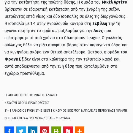
για την κατάκτηση της πρώτης θέσης. Η ομάδα του
Μικέλ Αρτέτα
βρίσκεται σε εξαιρετική κατάσταση από την έναρξη της σεζόν,
μετρώντας επτά νίκες και δύο ισοπαλίες σε όλες τις διοργανώσεις.
Η ισοπαλία με 1-1 στην Ανδαλουσία κόντρα στη
Σεβίλλη
την 1η
αγωνιστική ήταν το πρώτο… μαξιλαράκι για την
Λανς
που
επέστρεψε μετά από χρόνια στο Champions League. Ο γαλλικός
σύλλογος θέλει να ρίξει απόψε το βάρος στον παράγοντα έδρα και
να κυνηγήσει ακόμα ένα θετικό αποτέλεσμα. Ωστόσο, η ομάδα του
Φρανκ Εζ
δεν είναι στα καλύτερα της τον τελευταίο καιρό και
αυτό αποδεικνύεται από την 15η θέση που καταλαμβάνει στο
εγχώριο πρωτάθλημα.
ΟΙ ΑΠΟΔΟΣΕΙΣ ΥΠΟΚΕΙΝΤΑΙ ΣΕ ΑΛΛΑΓΕΣ
*ΙΣΧΥΟΥΝ ΟΡΟΙ & ΠΡΟΫΠΟΘΕΣΕΙΣ
21+ | ΑΡΜΟΔΙΟΣ ΡΥΘΜΙΣΤΗΣ ΕΕΕΠ | ΚΙΝΔΥΝΟΣ ΕΘΙΣΜΟΥ & ΑΠΩΛΕΙΑΣ ΠΕΡΙΟΥΣΙΑΣ| ΓΡΑΜΜΗ
ΒΟΗΘΕΙΑΣ ΚΕΘΕΑ: 210 9237777 | ΠΑΙΞΕ ΥΠΕΥΘΥΝΑ