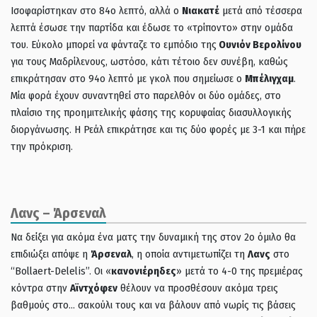
Ισοφαρίστηκαν στο 84ο λεπτό, αλλά ο
Νιακατέ
μετά από τέσσερα
λεπτά έσωσε την παρτίδα και έδωσε το «τρίποντο» στην ομάδα
του. Εύκολο μπορεί να φάνταζε το εμπόδιο της
Ουνιόν Βερολίνου
για τους Μαδρίλενους, ωστόσο, κάτι τέτοιο δεν συνέβη, καθώς
επικράτησαν στο 94ο λεπτό με γκολ που σημείωσε ο
Μπέλιγχαμ
.
Μία φορά έχουν συναντηθεί στο παρελθόν οι δύο ομάδες, στο
πλαίσιο της προημιτελικής φάσης της κορυφαίας διασυλλογικής
διοργάνωσης. Η Ρεάλ επικράτησε και τις δύο φορές με 3-1 και πήρε
την πρόκριση.
Λανς – Άρσεναλ
Να δείξει για ακόμα ένα ματς την δυναμική της στον 2ο όμιλο θα
επιδιώξει απόψε η
Άρσεναλ
, η οποία αντιμετωπίζει τη
Λανς
στο
“Bollaert-Delelis”. Οι «
κανονιέρηδες
» μετά το 4-0 της πρεμιέρας
κόντρα στην
Αϊντχόφεν
θέλουν να προσθέσουν ακόμα τρεις
βαθμούς στο… σακούλι τους και να βάλουν από νωρίς τις βάσεις