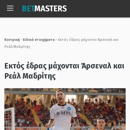
Skip
BET
MASTERS
to
Δευτ, 10 Αυγ. 2026
06:38:11
content
Κεντρική
•
Ειδικά στοιχήματα
•
Εκτός έδρας μάχονται Άρσεναλ και
Ρεάλ Μαδρίτης
Εκτός έδρας μάχονται Άρσεναλ και
Ρεάλ Μαδρίτης