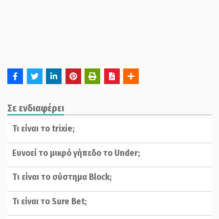
Σε ενδιαφέρει
Τι είναι το trixie;
Ευνοεί το μικρό γήπεδο το Under;
Tι είναι το σύστημα Block;
Τι είναι το Sure Bet;