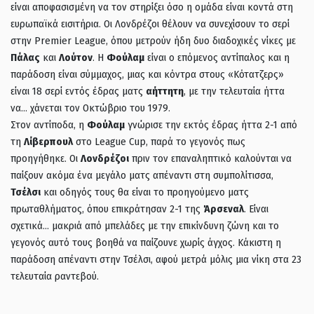
είναι αποφασισμένη να τον στηρίξει όσο η ομάδα είναι κοντά στη
ευρωπαϊκά εισιτήρια. Οι Λονδρέζοι θέλουν να συνεχίσουν το σερί
στην Premier League, όπου μετρούν ήδη δυο διαδοχικές νίκες με
Πάλας
και
Λούτον
. Η
Φούλαμ
είναι ο επόμενος αντίπαλος και η
παράδοση είναι σύμμαχος, μιας και κόντρα στους «Κότατζερς»
είναι 18 σερί εντός έδρας ματς
αήττητη
, με την τελευταία ήττα
να… χάνεται τον Οκτώβριο του 1979.
Στον αντίποδα, η
Φούλαμ
γνώρισε την εκτός έδρας ήττα 2-1 από
τη
Λίβερπουλ
στο League Cup, παρά το γεγονός πως
προηγήθηκε. Οι
Λονδρέζοι
πριν τον επαναληπτικό καλούνται να
παίξουν ακόμα ένα μεγάλο ματς απέναντι στη συμπολίτισσα,
Τσέλσι
και οδηγός τους θα είναι το προηγούμενο ματς
πρωταθλήματος, όπου επικράτησαν 2-1 της
Άρσεναλ
. Είναι
σχετικά… μακριά από μπελάδες με την επικίνδυνη ζώνη και το
γεγονός αυτό τους βοηθά να παίζουνε χωρίς άγχος. Κάκιστη η
παράδοση απέναντι στην Τσέλσι, αφού μετρά μόλις μια νίκη στα 23
τελευταία ραντεβού.