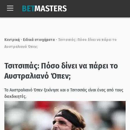
Skip
BET
MASTERS
to
Δευτ, 10 Αυγ. 2026
08:38:22
content
Κεντρική
•
Ειδικά στοιχήματα
•
Τσιτσιπάς: Πόσο δίνει να πάρει το
Αυστραλιανό Όπεν;
Τσιτσιπάς: Πόσο δίνει να πάρει το
Αυστραλιανό Όπεν;
Το Αυστραλιανό Όπεν ξεκίνησε και ο Τσιτσιπάς είναι ένας από τους
διεκδικητές.