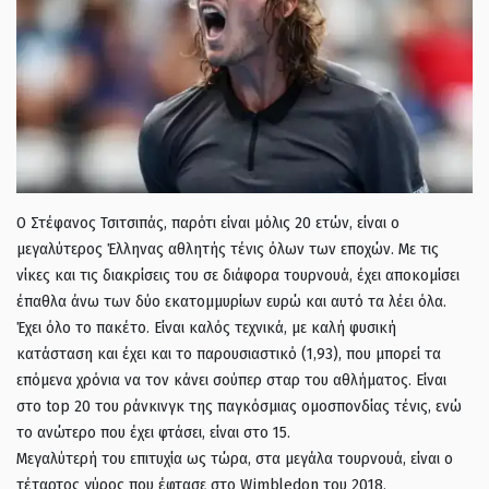
Ο Στέφανος Τσιτσιπάς, παρότι είναι μόλις 20 ετών, είναι ο
μεγαλύτερος Έλληνας αθλητής τένις όλων των εποχών. Με τις
νίκες και τις διακρίσεις του σε διάφορα τουρνουά, έχει αποκομίσει
έπαθλα άνω των δύο εκατομμυρίων ευρώ και αυτό τα λέει όλα.
Έχει όλο το πακέτο. Είναι καλός τεχνικά, με καλή φυσική
κατάσταση και έχει και το παρουσιαστικό (1,93), που μπορεί τα
επόμενα χρόνια να τον κάνει σούπερ σταρ του αθλήματος. Είναι
στο top 20 του ράνκινγκ της παγκόσμιας ομοσπονδίας τένις, ενώ
το ανώτερο που έχει φτάσει, είναι στο 15.
Μεγαλύτερή του επιτυχία ως τώρα, στα μεγάλα τουρνουά, είναι ο
τέταρτος γύρος που έφτασε στο Wimbledon του 2018.