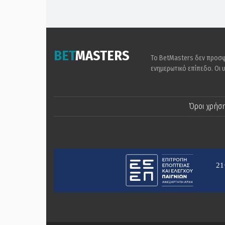
BET
MASTERS
Το BetMasters δεν προσφέ
ενημερωτικό επίπεδο. Οι 
Όροι χρήσ