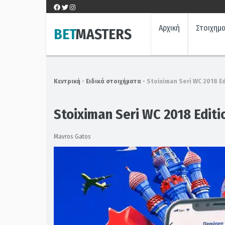
Skip
to
content
Αρχική
Στοιχημα
BET
MASTERS
Κεντρική
•
Ειδικά στοιχήματα
•
Stoiximan Seri WC 2018 E
Stoiximan Seri WC 2018 Editi
Mavros Gatos