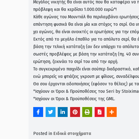
Μεγάλος νικητής θα είναι αυτός που θα καταφέρει να
πρόβλεψη και θα κερδίσει 1.000.000 ευρώ*!
Κάθε αγώνας του Μουντιάλ θα περιλαμβάνει ερωτήσεις,
απάντηση φυσικά θα είναι μία και στόχος το σερί. Θα 
χει αγώνες, θα είναι ανοικτές οι ερωτήσεις για την επ
Εκτός από το μεγάλο έπαθλο για το απόλυτο σερί, θα έχ
βάση την τελική κατάταξη (αν δεν υπάρχει το απόλυτο, π
σωστές προβλέψεις με βάση την κατάταξη (πχ. 40 συν
ερώτηση, ξεκινάει το σερί του από την αρχή.
Το συγκεκριμένο παιχνίδι είναι σούπερ διαδραστικό, κ
ενώ μπορείς να φτιάξεις γκρουπ με φίλους, συναδέλφου
Θα σου έρχονται ειδοποιήσεις (εφόσον το θέλεις) με 
*Ισχύουν οι Όροι & Προϋποθέσεις του Seri by Stoixima
*Ισχύουν οι Όροι & Προϋποθέσεις της GML.
Posted in
Ειδικά στοιχήματα