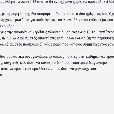
 προβλέψει τα σωστά 32 από τα 64 ενδεχόμενα χωρίς να παρεμβληθεί λά
 με τη μορφή “π.χ. Θα σκοράρει η Ρωσία και στα δύο ημίχρονα; Ναι/Όχι
υπάρχουν ερωτήσεις για κάθε αγώνα του Μουντιάλ και αν έρθει μέρα που
όμενη μέρα.
εις την ευκαιρία να κερδίσεις πλούσια δώρα εάν έχεις: (i) το μεγαλύτερο
χ. 18, 24 σερί σωστές απαντήσεις κλπ.), αλλά και για (ii) τις περισσότε
ολικά σωστές προβλέψεις). Κάθε φορά που κάποιος συμμετέχοντας χάνει
αθώς ουσιαστικά συναγωνίζεσαι με άλλους παίκτες στις καθημερινές ερωτ
ς, συγγενείς κτλ. ώστε να κάνεις το δικό σου εσωτερικό διαγωνισμό.
τα αποτελέσματα των προβλέψεών σου, ώστε να μην ψάχνεσαι.
n.