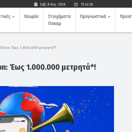
Σαβ, 8 Αυγ. 2026
13:43:37
τικές
Θεωρία
Στοιχήματα
Προγνωστικά
Προϊσ
Όσκαρ
dition: Έως 1.000.000 μετρητά*!
on: Έως 1.000.000 μετρητά*!