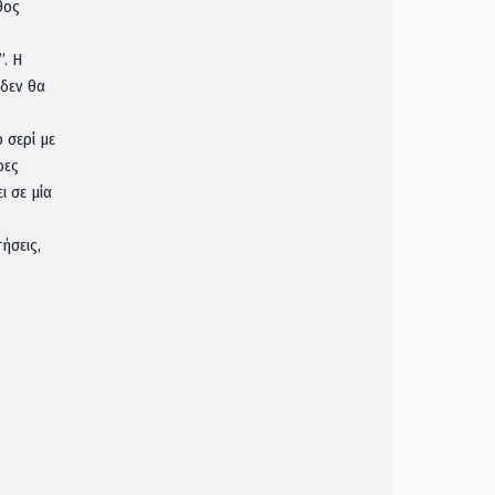
θος
”. Η
 δεν θα
 σερί με
ρες
 σε μία
ήσεις,