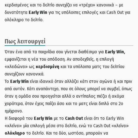
κερδισμένος και το δελτίο συνεχίζει να «τρέχει» κανονικά – με
δυνατότητα
Early Win
για τις υπόλοιπες επιλογές και Cash Out για
ολόκληρο το δελτίο.
Πως λειτουργεί
Όταν ένα από τα παιχνίδια σου γίνεται διαθέσιμο για
Early
Win,
εμφανίζεται η νέα του απόδοση. Αν αποδεχθείς, η επιλογή
«κλειδώνει» ως
κερδισμένη
και τα υπόλοιπα ματς του δελτίου
συνεχίζουν κανονικά.
Το
Early Win
είναι ιδανικό όταν αλλάζει κάτι στον αγώνα ή και πριν
από αυτόν. Κάτι αναπάντεχο, που σε όλους μπορεί να συμβεί, όπως
όταν η ομάδα σου προηγείται αλλά ο αντίπαλος πιέζει ή ακόμα
χειρότερα, όταν έχεις παίξει άσο και το ματς είναι διπλό στο 2ο
ημίχρονο.
Η διαφορά του
Early Win
με το
Cash Out
είναι ότι το Early Win
«κλείνει» μία επιλογή μέσα στο δελτίο, ενώ το Cash Out «κλείνει»
ολόκληρο
το δελτίο. Και τα δύο, ωστόσο, μπορούν να