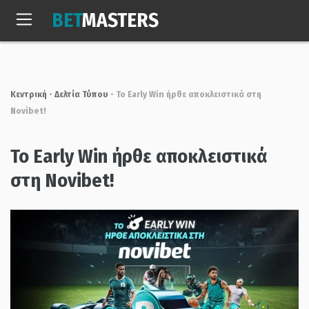
Skip
BET
MASTERS
to
Κυρ, 9 Αυγ. 2026
09:43:35
content
Κεντρική
•
Δελτία Τύπου
•
Το Early Win ήρθε αποκλειστικά στη
Novibet!
Το Early Win ήρθε αποκλειστικά
στη Novibet!