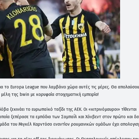
για το Europa League που λαμβάνει χώρα αυτές τις μέρες. Θα απολαύσο
 μέλη της bwin με κορυφαία στοιχηματική εμπειρία!
όβα ξεκινάει το ευρωπαϊκό ταξίδι της ΑΕΚ. Οι «κιτρινόμαυροι» τίθενται
οποία ξεπέρασε τα εμπόδια των Σαμπαΐλ και Χόνβεντ στον πρώτο και δ
ομάδα του Μιγκέλ Καρντόσο εναντίον ρουμανικών ομάδων έχει απολογισ