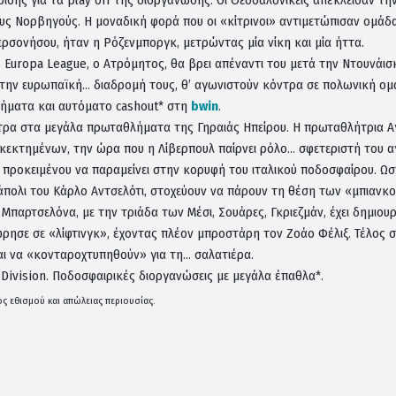
ισης για τα play off της διοργάνωσης. Οι Θεσσαλονικείς απέκλεισαν την
ους Νορβηγούς. Η μοναδική φορά που οι «κίτρινοι» αντιμετώπισαν ομάδ
ρσονήσου, ήταν η Ρόζενμποργκ, μετρώντας μία νίκη και μία ήττα.
Europa League, ο Ατρόμητος, θα βρει απέναντι του μετά την Ντουνάισ
στην ευρωπαϊκή… διαδρομή τους, θ’ αγωνιστούν κόντρα σε πολωνική ομ
χήματα και αυτόματο cashout* στη
bwin
.
έντρα στα μεγάλα πρωταθλήματα της Γηραιάς Ηπείρου. Η πρωταθλήτρια Α
 κεκτημένων, την ώρα που η Λίβερπουλ παίρνει ρόλο… σφετεριστή του α
ο, προκειμένου να παραμείνει στην κορυφή του ιταλικού ποδοσφαίρου. Ω
Νάπολι του Κάρλο Αντσελότι, στοχεύουν να πάρουν τη θέση των «μπιανκο
 Μπαρτσελόνα, με την τριάδα των Μέσι, Σουάρες, Γκριεζμάν, έχει δημιου
ώρησε σε «λίφτινγκ», έχοντας πλέον μπροστάρη τον Ζοάο Φέλιξ. Τέλος 
αι να «κονταροχτυπηθούν» για τη… σαλατιέρα.
 Division. Ποδοσφαιρικές διοργανώσεις με μεγάλα έπαθλα*.
ος εθισμού και απώλειας περιουσίας.