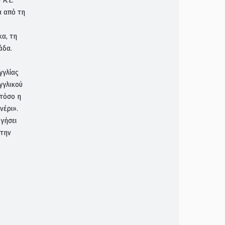
 Α.Ε.
α από τη
κα, τη
άδα.
γγλίας
γγλικού
στόσο η
νέρι».
ργήσει
στην