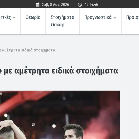
Σαβ, 8 Αυγ. 2026
15:44:47
τικές
Θεωρία
Στοιχήματα
Προγνωστικά
Προϊσ
Όσκαρ
ε αμέτρητα ειδικά στοιχήματα
 με αμέτρητα ειδικά στοιχήματα