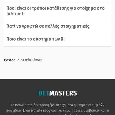
Ποοι είναι οι τρόποι κατάθεσης για στοίχημα στο
Internet;
Γιατί να γραφτώ σε πολλές στοιχηματικές;
Ποιο είναι το σύστημα των Χ;
Posted in
Δελτία Τύπου
BET
MASTERS
Το BetMasters δεν προσφέρει στοιχήματα ή υπηρεσίες τυχερών
παιχνιδιών. Είναι ένα site προγνωστικών που παρέχει συμβουλές για το