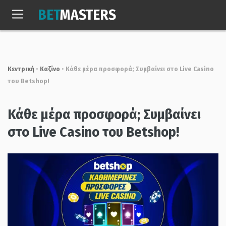
Skip
BET
MASTERS
to
Παρ, 7 Αυγ. 2026
16:43:47
content
Κεντρική
•
Καζίνο
•
Κάθε μέρα προσφορά; Συμβαίνει στο Live Casino
του Betshop!
Κάθε μέρα προσφορά; Συμβαίνει
στο Live Casino του Betshop!