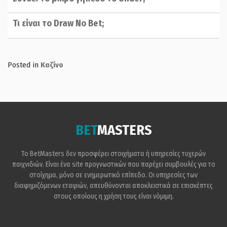
Τι είναι το Draw No Bet;
Posted in
Καζίνο
BET
MASTERS
Το BetMasters δεν προσφέρει στοιχήματα ή υπηρεσίες τυχερών
παιχνιδιών. Είναι ένα site προγνωστικών που παρέχει συμβουλές για το
στοίχημα, μόνο σε ενημερωτικό επίπεδο. Οι υπηρεσίες των
διαφημιζόμενων εταιριών, απευθύνονται αποκλειστικά σε επισκέπτες
στους οποίους η χρήση τους είναι νόμιμη.