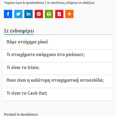
*Ισχύουν όροι & προϋποθέσεις | Οι αποδόσεις ενδέχεται να αλλάξουν
Σε ενδιαφέρει
Πάμε στοίχημα χόκεϊ
Τι στοιχήματα υπάρχουν στο μπάσκετ;
Τι είναι το trixie;
Ποια είναι η καλύτερη στοιχηματική ιστοσελίδα;
Τι είναι το Cash Out;
Posted in
Αναλύσεις