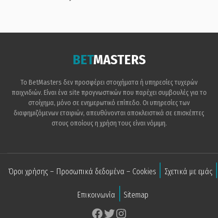
BET
MASTERS
Το BetMasters δεν προσφέρει στοιχήματα ή υπηρεσίες τυχερών
παιχνιδιών. Είναι ένα site προγνωστικών που παρέχει συμβουλές για το
στοίχημα, μόνο σε ενημερωτικό επίπεδο. Οι υπηρεσίες των
διαφημιζόμενων εταιριών, απευθύνονται αποκλειστικά σε επισκέπτες
στους οποίους η χρήση τους είναι νόμιμη.
Όροι χρήσης – Προσωπικά δεδομένα – Cookies
Σχετικά με εμάς
Επικοινωνία
Sitemap