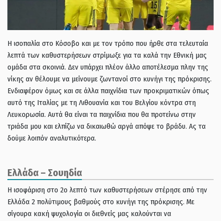
Η ισοπαλία στο Κόσοβο και με τον τρόπο που ήρθε στα τελευταία
λεπτά των καθυστερήσεων στρίμωξε για τα καλά την Εθνική μας
ομάδα στα σκοινιά. Δεν υπάρχει πλέον άλλο αποτέλεσμα πλην της
νίκης αν θέλουμε να μείνουμε ζωντανοί στο κυνήγι της πρόκρισης.
Ενδιαφέρον όμως και σε άλλα παιχνίδια των προκριματικών όπως
αυτό της Ιταλίας με τη Λιθουανία και του Βελγίου κόντρα στη
Λευκορωσία. Αυτά θα είναι τα παιχνίδια που θα προτείνω στην
τριάδα μου και ελπίζω να δικαιωθώ αργά απόψε το βράδυ. Ας τα
δούμε λοιπόν αναλυτικότερα.
Ελλάδα – Σουηδία
Η ισοφάριση στο 2ο λεπτό των καθυστερήσεων στέρησε από την
Ελλάδα 2 πολύτιμους βαθμούς στο κυνήγι της πρόκρισης. Με
σίγουρα κακή ψυχολογία οι διεθνείς μας καλούνται να