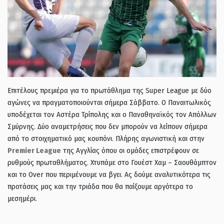
Επιτέλους πρεμιέρα για το πρωτάθλημα της Super League με δύο
αγώνες να πραγματοποιούνται σήμερα Σάββατο. Ο Παναιτωλικός
υποδέχεται τον Αστέρα Τρίπολης και ο Παναθηναϊκός τον Απόλλων
Σμύρνης. Δύο αναμετρήσεις που δεν μπορούν να λείπουν σήμερα
από το στοιχηματικό μας κουπόνι. Πλήρης αγωνιστική και στην
Premier League
της Αγγλίας όπου οι ομάδες επιστρέφουν σε
ρυθμούς πρωταθλήματος. Χτυπάμε στο Γουέστ Χαμ – Σαουθάμπτον
και το Over που περιμένουμε να βγει. Ας δούμε αναλυτικότερα τις
προτάσεις μας και την τριάδα που θα παίξουμε αργότερα το
μεσημέρι.