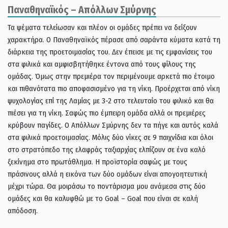
Παναθηναϊκός – Απόλλων Σμύρνης
Τα ψέματα τελείωσαν και πλέον οι ομάδες πρέπει να δείξουν
χαρακτήρα. Ο Παναθηναϊκός πέρασε από σαράντα κύματα κατά τη
διάρκεια της προετοιμασίας του. Δεν έπεισε με τις εμφανίσεις του
στα φιλικά και αμφισβητήθηκε έντονα από τους φίλους της
ομάδας. Όμως στην πρεμιέρα τον περιμένουμε αρκετά πιο έτοιμο
και πιθανότατα πιο αποφασισμένο για τη νίκη. Προέρχεται από νίκη
ψυχολογίας επί της Λαμίας με 3-2 στο τελευταίο του φιλικό και θα
πιέσει για τη νίκη. Σαφώς πιο έμπειρη ομάδα αλλά οι πρεμιέρες
κρύβουν παγίδες.
Ο Απόλλων Σμύρνης δεν τα πήγε και αυτός καλά
στα φιλικά προετοιμασίας. Μόλις δύο νίκες σε 9 παιχνίδια και όλοι
στο στρατόπεδο της ελαφράς ταξιαρχίας ελπίζουν σε ένα καλό
ξεκίνημα στο πρωτάθλημα. Η προϊστορία σαφώς με τους
πράσινους αλλά η εικόνα των δύο ομάδων είναι απογοητευτική
μέχρι τώρα. Θα μοιράσω το ποντάρισμα μου ανάμεσα στις δύο
ομάδες και θα καλυφθώ με το Goal – Goal που είναι σε καλή
απόδοση.