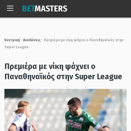
Skip
BET
MASTERS
to
Δευτ, 10 Αυγ. 2026
04:19:03
content
Κεντρική
•
Αναλύσεις
•
Πρεμιέρα με νίκη ψάχνει ο Παναθηναϊκός στην
Super League
Πρεμιέρα με νίκη ψάχνει ο
Παναθηναϊκός στην Super League