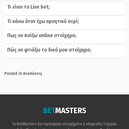
Τι είναι το Live bet;
Τι κάνω όταν έχω αρνητικό σερί;
Πως να παίξω online στοίχημα;
Πώς να φτιάξω το δικό μου στοίχημα;
Posted in
Αναλύσεις
BET
MASTERS
Το BetMasters δεν προσφέρει στοιχήματα ή υπηρεσίες τυχερών