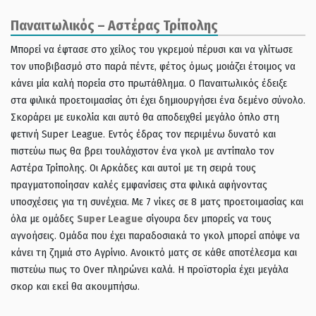
Παναιτωλικός – Αστέρας Τρίπολης
Μπορεί να έφτασε στο χείλος του γκρεμού πέρυσι και να γλίτωσε
τον υποβιβασμό στο παρά πέντε, φέτος όμως μοιάζει έτοιμος να
κάνει μία καλή πορεία στο πρωτάθλημα. Ο Παναιτωλικός έδειξε
στα φιλικά προετοιμασίας ότι έχει δημιουργήσει ένα δεμένο σύνολο.
Σκοράρει με ευκολία και αυτό θα αποδειχθεί μεγάλο όπλο στη
φετινή Super League. Εντός έδρας τον περιμένω δυνατό και
πιστεύω πως θα βρει τουλάχιστον ένα γκολ με αντίπαλο τον
Αστέρα Τρίπολης. Οι Αρκάδες και αυτοί με τη σειρά τους
πραγματοποίησαν καλές εμφανίσεις στα φιλικά αφήνοντας
υποσχέσεις για τη συνέχεια. Με 7 νίκες σε 8 ματς προετοιμασίας και
όλα με ομάδες
Super League
σίγουρα δεν μπορείς να τους
αγνοήσεις. Ομάδα που έχει παραδοσιακά το γκολ μπορεί απόψε να
κάνει τη ζημιά στο Αγρίνιο. Ανοικτό ματς σε κάθε αποτέλεσμα και
πιστεύω πως το Over πληρώνει καλά. Η προϊστορία έχει μεγάλα
σκορ και εκεί θα ακουμπήσω.