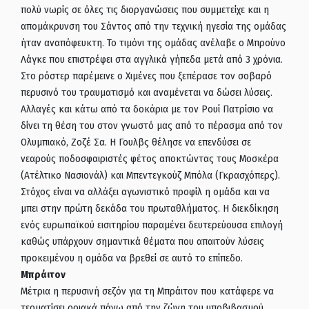
πολύ νωρίς σε όλες τις διοργανώσεις που συμμετείχε και η
απομάκρυνση του Σάντος από την τεχνική ηγεσία της ομάδας
ήταν αναπόφευκτη. Το τιμόνι της ομάδας ανέλαβε ο Μπρούνο
Λάγκε που επιστρέφει στα αγγλικά γήπεδα μετά από 3 χρόνια.
Στο ρόστερ παρέμεινε ο Χιμένες που ξεπέρασε τον σοβαρό
περυσινό του τραυματισμό και αναμένεται να δώσει λύσεις.
Αλλαγές και κάτω από τα δοκάρια με τον Ρουί Πατρίσιο να
δίνει τη θέση του στον γνωστό μας από το πέρασμα από τον
Ολυμπιακό, Ζοζέ Σα. Η Γουλβς θέλησε να επενδύσει σε
νεαρούς ποδοσφαιριστές φέτος αποκτώντας τους Μοσκέρα
(Ατέλτικο Νασιονάλ) και Μπεντεγκούζ Μπόλα (Γκρασχόπερς).
Στόχος είναι να αλλάξει αγωνιστικό προφίλ η ομάδα και να
μπει στην πρώτη δεκάδα του πρωταθλήματος. Η διεκδίκηση
ενός ευρωπαϊκού εισιτηρίου παραμένει δευτερεύουσα επιλογή
καθώς υπάρχουν σημαντικά θέματα που απαιτούν λύσεις
προκειμένου η ομάδα να βρεθεί σε αυτό το επίπεδο.
Μπράιτον
Μέτρια η περυσινή σεζόν για τη Μπράιτον που κατάφερε να
τερματίσει οριακά πάνω από την ζώνη του υποβιβασμού.