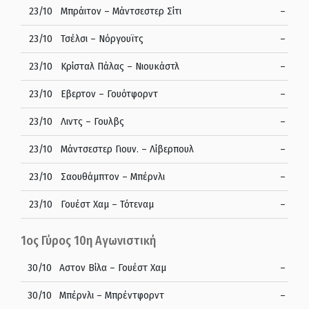
23/10
Μπράιτον – Μάντσεστερ Σίτι
–
23/10
Τσέλσι – Νόργουϊτς
–
23/10
Κρίσταλ Πάλας – Νιουκάστλ
–
23/10
Εβερτον – Γουότφορντ
–
23/10
Λιντς – Γουλβς
–
23/10
Μάντσεστερ Γιουν. – Λίβερπουλ
–
23/10
Σαουθάμπτον – Μπέρνλι
–
23/10
Γουέστ Χαμ – Τότεναμ
–
1ος Γύρος 10η Αγωνιστική
30/10
Αστον Βίλα – Γουέστ Χαμ
–
30/10
Μπέρνλι – Μπρέντφορντ
–