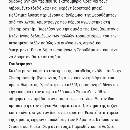
ομάδας βγήκαν περίπου 16 εκατομμύρια λίρες για τους
Λιβραμέντο (δεξιό χαφ) και Περόντ (αριστερό μπακ).
Πολύτιμες λύσεις περιμένουν οι άνθρωποι της Σαουθάμπτον
από τον Άνταμ Άρμστρονγκ που πέρυσι αγωνίστηκε στη
Championship. Παρελθόν για την ομάδα της Σαουθάμπτον ο
Ντάνι Ινγκς δεδομένων των πολλών τραυματισμών του την
περασμένη σεζόν καθώς και οι Μιναμίνο, Λεμινά και
Μπέρτραντ. Για το βήμα παραπάνω η Σαουθάμπτον και μένει
να δούμε αν θα τα καταφέρει.
Γουότφορντ
Κατάφερε να πάρει το εισιτήριο της απευθείας ανόδου από την
Championship βγαίνοντας 2η στην κανονική διάρκεια του
πρωταθλήματος. Χρειάστηκε να αλλάξει προπονητή δίνοντας
την ευκαιρία στον άπειρο αλλά ικανό Σίσκο Μουνιόθ να
οδηγήσει την ομάδα στον δρόμο της επιτυχίας. Με τον ίδιο
προπονητή στον πάγκο θα πορευτεί στο ξεκίνημα της σεζόν
και το κίνητρο για τον ίδιο είναι τεράστιο. Ρευστό στα ταμεία
της ομάδας έφεραν οι πωλήσεις των Βίλμοτ και Ντόουσον σε
Στόουκ και Γουέστ Χαμ αντίστοιχα. Παρελθόν και οι Λαζάρ,