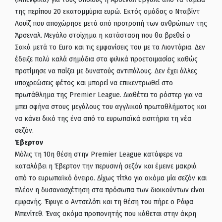
της περίπου 20 εκατομμύρια ευρώ. Εκτός ομάδας ο Νταβίντ
Λουίζ που αποχώρησε μετά από προτροπή των ανθρώπων της
Άρσεναλ. Μεγάλο στοίχημα η κατάσταση που θα βρεθεί ο
Σακά μετά το Euro και τις εμφανίσεις του με τα Λιοντάρια. Δεν
έδειξε πολύ καλά σημάδια στα φιλικά προετοιμασίας καθώς
προτίμησε να παίξει με δυνατούς αντιπάλους. Δεν έχει άλλες
υποχρεώσεις φέτος και μπορεί να επικεντρωθεί στο
πρωτάθλημα της Premier League. Διαθέτει το ρόστερ για να
μπει σφήνα στους μεγάλους του αγγλικού πρωταθλήματος και
να κάνει δικό της ένα από τα ευρωπαϊκά εισιτήρια τη νέα
σεζόν.
Έβερτον
Μόλις τη 10η θέση στην Premier League κατάφερε να
καταλάβει η Έβερτον την περυσινή σεζόν και έμεινε μακριά
από το ευρωπαϊκό όνειρο. Δίχως τίτλο για ακόμα μία σεζόν και
πλέον η δυσανασχέτηση στα πρόσωπα των διοικούντων είναι
εμφανής. Έφυγε ο Αντσελότι και τη θέση του πήρε ο Ράφα
Μπενίτεθ. Ένας ακόμα προπονητής που κάθεται στην άκρη