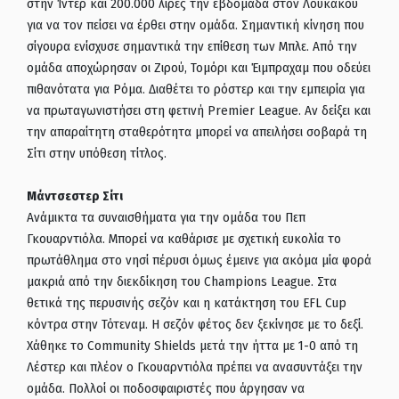
στην Ίντερ και 200.000 λίρες την εβδομάδα στον Λουκάκου
για να τον πείσει να έρθει στην ομάδα. Σημαντική κίνηση που
σίγουρα ενίσχυσε σημαντικά την επίθεση των Μπλε. Από την
ομάδα αποχώρησαν οι Ζιρού, Τομόρι και Έιμπραχαμ που οδεύει
πιθανότατα για Ρόμα. Διαθέτει το ρόστερ και την εμπειρία για
να πρωταγωνιστήσει στη φετινή Premier League. Αν δείξει και
την απαραίτητη σταθερότητα μπορεί να απειλήσει σοβαρά τη
Σίτι στην υπόθεση τίτλος.
Μάντσεστερ Σίτι
Ανάμικτα τα συναισθήματα για την ομάδα του Πεπ
Γκουαρντιόλα. Μπορεί να καθάρισε με σχετική ευκολία το
πρωτάθλημα στο νησί πέρυσι όμως έμεινε για ακόμα μία φορά
μακριά από την διεκδίκηση του Champions League. Στα
θετικά της περυσινής σεζόν και η κατάκτηση του EFL Cup
κόντρα στην Τότεναμ. Η σεζόν φέτος δεν ξεκίνησε με το δεξί.
Χάθηκε το Community Shields μετά την ήττα με 1-0 από τη
Λέστερ και πλέον ο Γκουαρντιόλα πρέπει να ανασυντάξει την
ομάδα. Πολλοί οι ποδοσφαιριστές που άργησαν να