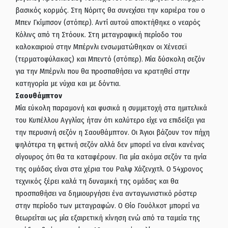
βασικός κορμός. Στη Νόριτς θα συνεχίσει την καριέρα του ο
Μπεν Γκίμπσον (στόπερ). Αντί αυτού αποκτήθηκε ο νεαρός
Κόλινς από τη Στόουκ. Στη μεταγραφική περίοδο του
καλοκαιριού στην Μπέρνλι ενσωματώθηκαν οι Χένεσεϊ
(τερματοφύλακας) και Μπεντό (στόπερ). Μία δύσκολη σεζόν
για την Μπέρνλι που θα προσπαθήσει να κρατηθεί στην
κατηγορία με νύχια και με δόντια.
Σαουθάμπτον
Μία εύκολη παραμονή και φυσικά η συμμετοχή στα ημιτελικά
του Κυπέλλου Αγγλίας ήταν ότι καλύτερο είχε να επιδείξει για
την περυσινή σεζόν η Σαουθάμπτον. Οι Άγιοι βάζουν τον πήχη
ψηλότερα τη φετινή σεζόν αλλά δεν μπορεί να είναι κανένας
σίγουρος ότι θα τα καταφέρουν. Για μία ακόμα σεζόν τα ηνία
της ομάδας είναι στα χέρια του Ραλφ Χάζενχιτλ. Ο 54χρονος
τεχνικός ξέρει καλά τη δυναμική της ομάδας και θα
προσπαθήσει να δημιουργήσει ένα ανταγωνιστικό ρόστερ
στην περίοδο των μεταγραφών. Ο Θίο Γουόλκοτ μπορεί να
θεωρείται ως μία εξαιρετική κίνηση ενώ από τα ταμεία της