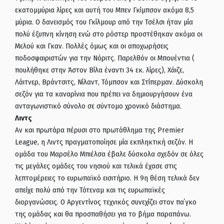
εκατομμύρια λίρες και αυτή του Μπεν Γκίμπσον ακόμα 8,5
μύρια. Ο δανεισμός του Γκίλμουρ από την Τσέλσι ήταν μία
πολύ έξυπνη κίνηση ενώ στο ρόστερ προστέθηκαν ακόμα οι
Μελού και Γκαν. Πολλές όμως και οι αποχωρήσεις
ποδοσφαιριστών για την Νόριτς. Παρελθόν οι Μπουέντια (
πουλήθηκε στην Άστον Βίλα έναντι 34 εκ. λίρες), Χάιζε,
Λάιτνερ, Βράντσιτς, Νίλαντ, Τόμπσον και Στίπερμαν. Δύσκολη
σεζόν για τα καναρίνια που πρέπει να δημιουργήσουν ένα
ανταγωνιστικό σύνολο σε σύντομο χρονικό διάστημα.
Λιντς
Αν και πρωτάρα πέρυσι στο πρωτάθλημα της Premier
League, η Λιντς πραγματοποίησε μία εκπληκτική σεζόν. Η
ομάδα του Μαρσέλο Μπιέλσα έβαλε δύσκολα σχεδόν σε όλες
τις μεγάλες ομάδες του νησιού και τελικά έχασε στις
λεπτομέρειες το ευρωπαϊκό εισιτήριο. Η 9η θέση τελικά δεν
απείχε πολύ από την Τότεναμ και τις ευρωπαϊκές
διοργανώσεις. Ο Αργεντίνος τεχνικός συνεχίζει στον πα΄γκο
της ομάδας και θα προσπαθήσει για το βήμα παραπάνω.