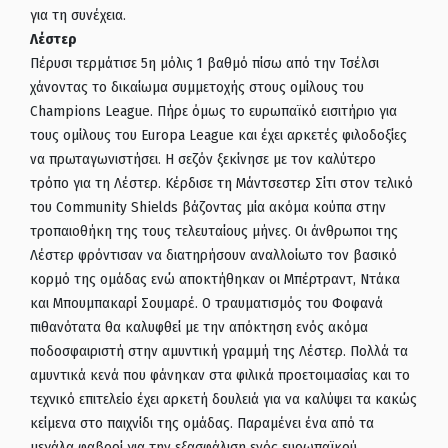
για τη συνέχεια.
Λέστερ
Πέρυσι τερμάτισε 5η μόλις 1 βαθμό πίσω από την Τσέλσι
χάνοντας το δικαίωμα συμμετοχής στους ομίλους του
Champions League. Πήρε όμως το ευρωπαϊκό εισιτήριο για
τους ομίλους του Europa League και έχει αρκετές φιλοδοξίες
να πρωταγωνιστήσει. Η σεζόν ξεκίνησε με τον καλύτερο
τρόπο για τη Λέστερ. Κέρδισε τη Μάντσεστερ Σίτι στον τελικό
του Community Shields βάζοντας μία ακόμα κούπα στην
τροπαιοθήκη της τους τελευταίους μήνες. Οι άνθρωποι της
Λέστερ φρόντισαν να διατηρήσουν αναλλοίωτο τον βασικό
κορμό της ομάδας ενώ αποκτήθηκαν οι Μπέρτραντ, Ντάκα
και Μπουμπακαρί Σουμαρέ. Ο τραυματισμός του Φοφανά
πιθανότατα θα καλυφθεί με την απόκτηση ενός ακόμα
ποδοσφαιριστή στην αμυντική γραμμή της Λέστερ. Πολλά τα
αμυντικά κενά που φάνηκαν στα φιλικά προετοιμασίας και το
τεχνικό επιτελείο έχει αρκετή δουλειά για να καλύψει τα κακώς
κείμενα στο παιχνίδι της ομάδας. Παραμένει ένα από τα
μεγάλα φαβορί για την εξασφάλιση ενός ευρωπαϊκού