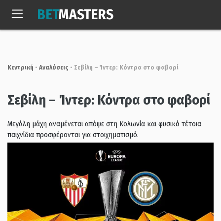
Skip
BET
MASTERS
to
Κυρ, 9 Αυγ. 2026
07:36:50
content
Κεντρική
•
Αναλύσεις
•
Σεβίλη – Ίντερ: Κόντρα στο φαβορί
Σεβίλη – Ίντερ: Κόντρα στο φαβορί
Μεγάλη μάχη αναμένεται απόψε στη Κολωνία και φυσικά τέτοια
παιχνίδια προσφέρονται για στοιχηματισμό.