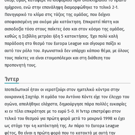
σκορ, όμως κατάφερε να ισοφαρίσει πριν ολοκληρωθεί το πρώτο
ημίχρονο, ενώ στην επανάληψη διαμορφώθηκε το τελικό 2-1.
Πανηγυρικό το κλίμα στις τάξεις της ομάδας, που δείχνει
αποφασισμένη για ακόμα μία κατάκτηση. Επικρατεί πίστη και
αισιοδοξία τόσο στους παίκτες όσο και στον κόσμο της ομάδας,
καθώς η Σεβίλλη μετράει ήδη 5 κατακτήσεις. Έχει πολύ καλή
παράδοση στο θεσμό του Europa League και σίγουρα παίζει κι
αυτό τον ρόλο του. Αγωνιστικά δεν υπάρχει κάποιο θέμα, με όλους
τους παίκτες να είναι ετοιμοπόλεμοι και στη διάθεση του
προπονητή τους.
Ίντερ
Ισοπεδωτικοί ήταν οι νερατζούρι στον ημιτελικό κόντρα στην
ουκρανική Σαχτάρ. Η ομάδα του Αντόνιο Κόντε είχε τον έλεγχο του
αγώνα, απειλήθηκε ελάχιστα, δημιούργησε πάρα πολλές ευκαιρίες
κι εν τέλει επικράτησε με το ευρύ 5-0. Η Ίντερ επιστρέφει στον
τελικό του θεσμού για πρώτη φορά μετά το μακρινό 1998 κι έχει
ως στόχο την 4η κατάκτησή της. Αν πάρει το Europa League
φέτος, θα είναι η πρώτη φορά που το κατακτά με αυτή την