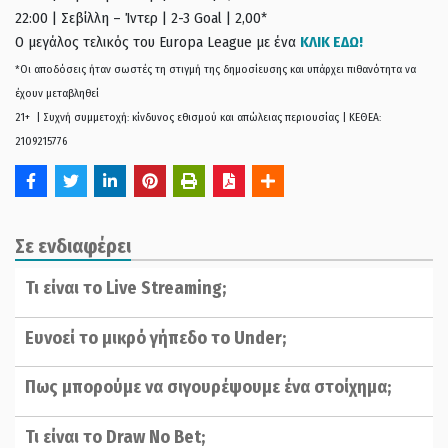
22:00 | Σεβίλλη – Ίντερ | 2-3 Goal | 2,00*
Ο μεγάλος τελικός του Europa League με ένα
ΚΛΙΚ ΕΔΩ!
*Οι αποδόσεις ήταν σωστές τη στιγμή της δημοσίευσης και υπάρχει πιθανότητα να
έχουν μεταβληθεί
21+ | Συχνή συμμετοχή: κίνδυνος εθισμού και απώλειας περιουσίας | ΚΕΘΕΑ:
2109215776
Σε ενδιαφέρει
Τι είναι το Live Streaming;
Ευνοεί το μικρό γήπεδο το Under;
Πως μπορούμε να σιγουρέψουμε ένα στοίχημα;
Τι είναι το Draw No Bet;