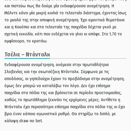
και πιστεύω πως θα δούμε μία ενδιαφέρουσα αναμέτρηση. Η
Μόλντε κάνει μία μικρή κοιλιά το τελευταίο διάστημα, έχοντας ίσως
το μυαλό της στην αποψινή αναμέτρηση. Έχει αμυντικά θεματάκια
και η Κουόπιο και στα τελευταία της παιχνίδια δέχεται γκολ με
σχετική ευκολία, κάτι που ενδέχεται να γίνει κι απόψε. Στο 1,70 το
αμφίσκορο, το κρατάω.
Τσέλιε – Ντάνταλκ
Ενδιαφέρουσα αναμέτρηση, ανάμεσα στην πρωταθλήτρια
Σλοβενίας και την σκωτσέζικη Ντάνταλκ. Σύμφωνα με τις
αποδόσεις, οι γηπεδούχοι έχουν το προβάδισμα στην αναμέτρηση,
όμως δεν μπορώ να καταλάβω τον λόγο. Δεν έχει επίσημα
παιχνίδια στα πόδια της και βρίσκεται σε περίοδο προετοιμασίας,
καθώς το πρωτάθλημα ξεκινάει τις ερχόμενες μέρες. Αντίθετα η
Ντάνταλκ έχει περισσότερα επίσημα παιχνίδια στα πόδια της κι έχει
βρει έναν κάποιο αγωνιστικό ρυθμό. Θα στηρίξω το διπλό, με
κάλυψη draw no bet.