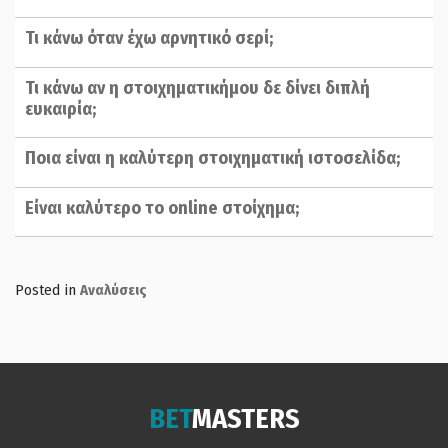
Τι κάνω όταν έχω αρνητικό σερί;
Τι κάνω αν η στοιχηματικήμου δε δίνει διπλή
ευκαιρία;
Ποια είναι η καλύτερη στοιχηματική ιστοσελίδα;
Είναι καλύτερο το online στοίχημα;
Posted in
Αναλύσεις
BET
MASTERS