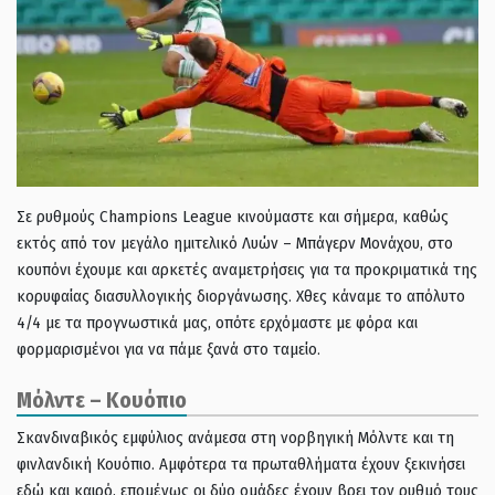
Σε ρυθμούς Champions League κινούμαστε και σήμερα, καθώς
εκτός από τον μεγάλο ημιτελικό Λυών – Μπάγερν Μονάχου, στο
κουπόνι έχουμε και αρκετές αναμετρήσεις για τα προκριματικά της
κορυφαίας διασυλλογικής διοργάνωσης. Χθες κάναμε το απόλυτο
4/4 με τα προγνωστικά μας, οπότε ερχόμαστε με φόρα και
φορμαρισμένοι για να πάμε ξανά στο ταμείο.
Μόλντε – Κουόπιο
Σκανδιναβικός εμφύλιος ανάμεσα στη νορβηγική Μόλντε και τη
φινλανδική Κουόπιο. Αμφότερα τα πρωταθλήματα έχουν ξεκινήσει
εδώ και καιρό, επομένως οι δύο ομάδες έχουν βρει τον ρυθμό τους