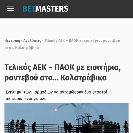
Skip
BET
MASTERS
to
Πεμ, 6 Αυγ. 2026
03:36:13
content
Κεντρική
•
Αναλύσεις
•
Τελικός ΑΕΚ – ΠΑΟΚ με εισιτήρια, ραντεβού
στα… Καλατράβικα
Τελικός ΑΕΚ – ΠΑΟΚ με εισιτήρια,
ραντεβού στα… Καλατράβικα
‘Έγκλημα’ των… αρμοδίων να ανταμώσουν δυο στρατοί
αποφασισμένοι για όλα