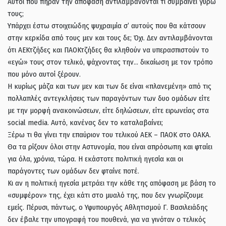
Αυτοί που πήραν την απόφαση αντιλαμβάνονται τι συμβαίνει γύρω
τους;
Υπάρχει έστω στοιχειώδης ψυχραιμία σ’ αυτούς που θα κάτσουν
στην κερκίδα από τους μεν και τους δε; Όχι. Δεν αντιλαμβάνονται
ότι ΑΕΚτζήδες και ΠΑΟΚτζήδες θα κληθούν να υπερασπιστούν το
«εγώ» τους στον τελικό, ψάχνοντας την… δικαίωση με τον τρόπο
που μόνο αυτοί ξέρουν.
Η κυρίως μάζα και των μεν και των δε είναι «πλανεμένη» από τις
πολλαπλές αντεγκλήσεις των παραγόντων των δυο ομάδων είτε
με την μορφή ανακοινώσεων, είτε δηλώσεων, είτε ειρωνείας στα
social media. Αυτό, κανένας δεν το καταλαβαίνει;
Ξέρω τι θα γίνει την επαύριον του τελικού ΑΕΚ – ΠΑΟΚ στο ΟΑΚΑ.
Θα τα ρίξουν όλοι στην Αστυνομία, που είναι απρόσωπη και φταίει
για όλα, χρόνια, τώρα. Η εκάστοτε πολιτική ηγεσία και οι
παράγοντες των ομάδων δεν φταίνε ποτέ.
Κι αν η πολιτική ηγεσία μετράει την κάθε της απόφαση με βάση το
«συμφέρον» της, έχει κάτι στο μυαλό της, που δεν γνωρίζουμε
εμείς. Πέρυσι, πάντως, ο Υφυπουργός Αθλητισμού Γ. Βασιλειάδης
δεν έβαλε την υπογραφή του πουθενά, για να γινόταν ο τελικός