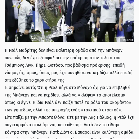
Η Ρεάλ Μαδρίτης δεν είναι καλύτερη ομάδα από την Μπάγερν,
συνεπώς δεν έχει εξασφαλίσει την πρόκριση στον τελικό του
Τσάμπιονς Λιγκ. Πήρε, ωστόσο, προβάδισμα πρόκρισης, επειδή
νίκησε, όχι, όμως, όπως μας έχει συνηθίσει να κερδίζει, αλλά επειδή
απεκδύθηκε το χαρακτήρα της.
Τι σημαίνει αυτό; Ότι η Ρεάλ πήγε στο Μόναχο όχι για να επιβληθεί
της Μπάγερν και να κερδίσει, αλλά να «κλέψει» το αποτέλεσμα
όπως κι έγινε. Η ίδια Ρεάλ δεν παίζει ποτέ το ρόλο του «κομάντο»
των γηπέδων, αλλά της υπεροχής ενός «τακτικού στρατού».
Είτε παίζει με την Μπαρτσελόνα, είτε με την Λας Πάλμας, η Ρεάλ έχει
συγκεκριμένο στυλ άμυνας και επίθεσης. Αυτό δεν το είδαμε
κόντρα στην Μπάγερν. Γιατί; Διότι οι Βαυαροί είναι καλύτερη ομάδα,