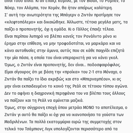
είναι τόσο απλό. Κι αν έπαιζε κομπλέ, με τον Βιδάλ, το Ρόμπεν, το
Νόιερ, τον Αλάμπα, τον Κομάν, θα ήταν απείρως καλύτερη.
Σ’ αυτή την ανωτερότητα της Μπάγερν ο Ζιντάν προτίμησε τον
«κλεφτοπόλεμο» και δικαιώθηκε. Άλλωστε, τέτοια μεγάλα ματς, τα
παίζει ο προπονητής, όχι η ομάδα. Κι ο Γάλλος έπαιξε τέλεια.
Είναι περίπου λυπηρό να βλέπει κανείς τον Ρονάλντο μόνο κι
έρημο στην επίθεση, να μην τροφοδοτείται, να μαρκάρει και να
κάνει αυτοθυσίες στην άμυνα, αυτός που σε κάθε παιχνίδι επιζητά
την μία πάσα, η οποία του είναι υπεραρκετή για να κάνει γκολ.
Όμως, ο Ζιντάν είναι προπονητής, δεν είναι… ποδοσφαιρόφιλος.
Είμαι σίγουρος ότι με βάση την «προίκα» του 2-1 στο Μόναχο, ο
Ζιντάν θα παίξει το ίδιο ακριβώς και στο «Μπερναμπέου», κι ας
μην είναι εκπαιδευμένο το κοινό της Ρεάλ σε τέτοιου τύπου αγώνα.
Δεν το αφήνει η διαχρονική περηφάνια του να βλέπει τους άλλους
να παίζουν και τη Ρεάλ να αμύνεται μαζικά.
Όμως, στην σύγχρονη εποχή όπου μετράει ΜΟΝΟ το αποτέλεσμα, ο
Ζιντάν γι αυτό θα παίξει κι όχι για να ικανοποιήσει τα γούστα των
Μαδριλένων. Τα πολλά εκατομμύρια ευρώ της συμμετοχής στον
τελικό του Τσάμπιονς Λιγκ υπολογίζονται περισσότερο από τα