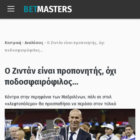
Skip
BET
MASTERS
to
Πεμ, 6 Αυγ. 2026
21:24:29
content
Κεντρική
•
Αναλύσεις
•
Ο Ζιντάν είναι προπονητής, όχι
ποδοσφαιρόφιλος…
Ο Ζιντάν είναι προπονητής, όχι
ποδοσφαιρόφιλος…
Κόντρα στην περηφάνια των Μαδριλένων, πάλι σε στυλ
«κλεφτοπόλεμο» θα προσπαθήσει να περάσει στον τελικό