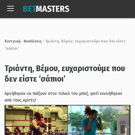
Skip
BET
MASTERS
to
Πεμ, 6 Αυγ. 2026
18:49:15
content
Κεντρική
•
Αναλύσεις
•
Τριάντη, Βέμου, ευχαριστούμε που δεν είστε
‘σάπιοι’
Τριάντη, Βέμου, ευχαριστούμε που
δεν είστε ‘σάπιοι’
Αρνήθηκαν να παίξουν στον τελικό του μποξ, γιατί ευνοήθηκαν
από τους κριτές!