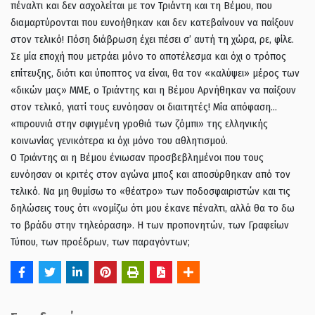
πέναλτι και δεν ασχολείται με τον Τριάντη και τη Βέμου, που
διαμαρτύρονται που ευνοήθηκαν και δεν κατεβαίνουν να παίξουν
στον τελικό! Πόση διάβρωση έχει πέσει σ’ αυτή τη χώρα, ρε, φίλε.
Σε μία εποχή που μετράει μόνο το αποτέλεσμα και όχι ο τρόπος
επίτευξης, διότι και ύποπτος να είναι, θα τον «καλύψει» μέρος των
«δικών μας» ΜΜΕ, ο Τριάντης και η Βέμου Αρνήθηκαν να παίξουν
στον τελικό, γιατί τους ευνόησαν οι διαιτητές! Μία απόφαση…
«πιρουνιά στην σφιγμένη γροθιά των ζόμπι» της ελληνικής
κοινωνίας γενικότερα κι όχι μόνο του αθλητισμού.
Ο Τριάντης αι η Βέμου ένιωσαν προσβεβλημένοι που τους
ευνόησαν οι κριτές στον αγώνα μποξ και αποσύρθηκαν από τον
τελικό. Να μη θυμίσω το «θέατρο» των ποδοσφαιριστών και τις
δηλώσεις τους ότι «νομίζω ότι μου έκανε πέναλτι, αλλά θα το δω
το βράδυ στην τηλεόραση». Η των προπονητών, των Γραφείων
Τύπου, των προέδρων, των παραγόντων;