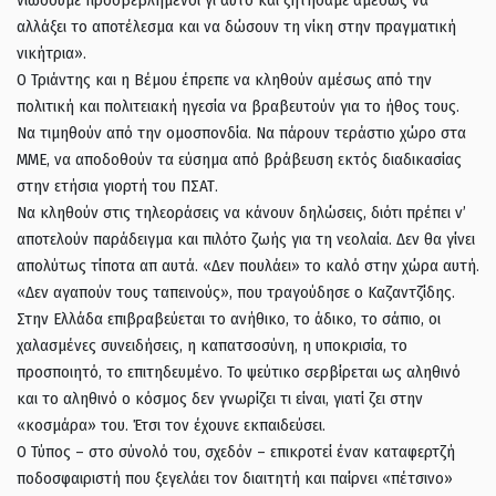
νιώσουμε προσβεβλημένοι γι αυτό και ζητήσαμε αμέσως να
αλλάξει το αποτέλεσμα και να δώσουν τη νίκη στην πραγματική
νικήτρια».
Ο Τριάντης και η Βέμου έπρεπε να κληθούν αμέσως από την
πολιτική και πολιτειακή ηγεσία να βραβευτούν για το ήθος τους.
Να τιμηθούν από την ομοσπονδία. Να πάρουν τεράστιο χώρο στα
ΜΜΕ, να αποδοθούν τα εύσημα από βράβευση εκτός διαδικασίας
στην ετήσια γιορτή του ΠΣΑΤ.
Να κληθούν στις τηλεοράσεις να κάνουν δηλώσεις, διότι πρέπει ν’
αποτελούν παράδειγμα και πιλότο ζωής για τη νεολαία. Δεν θα γίνει
απολύτως τίποτα απ αυτά. «Δεν πουλάει» το καλό στην χώρα αυτή.
«Δεν αγαπούν τους ταπεινούς», που τραγούδησε ο Καζαντζίδης.
Στην Ελλάδα επιβραβεύεται το ανήθικο, το άδικο, το σάπιο, οι
χαλασμένες συνειδήσεις, η καπατσοσύνη, η υποκρισία, το
προσποιητό, το επιτηδευμένο. Το ψεύτικο σερβίρεται ως αληθινό
και το αληθινό ο κόσμος δεν γνωρίζει τι είναι, γιατί ζει στην
«κοσμάρα» του. Έτσι τον έχουνε εκπαιδεύσει.
Ο Τύπος – στο σύνολό του, σχεδόν – επικροτεί έναν καταφερτζή
ποδοσφαιριστή που ξεγελάει τον διαιτητή και παίρνει «πέτσινο»