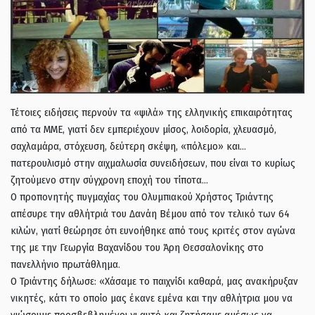
Τέτοιες ειδήσεις περνούν τα «ψιλά» της ελληνικής επικαιρότητας
από τα ΜΜΕ, γιατί δεν εμπεριέχουν μίσος, λοιδορία, χλευασμό,
σαχλαμάρα, στόχευση, δεύτερη σκέψη, «πόλεμο» και…
πατερουλισμό στην αιχμαλωσία συνειδήσεων, που είναι το κυρίως
ζητούμενο στην σύγχρονη εποχή του τίποτα…
Ο προπονητής πυγμαχίας του Ολυμπιακού Χρήστος Τριάντης
απέσυρε την αθλήτριά του Δανάη Βέμου από τον τελικό των 64
κιλών, γιατί θεώρησε ότι ευνοήθηκε από τους κριτές στον αγώνα
της με την Γεωργία Βαχανίδου του Άρη Θεσσαλονίκης στο
πανελλήνιο πρωτάθλημα.
Ο Τριάντης δήλωσε: «Χάσαμε το παιχνίδι καθαρά, μας ανακήρυξαν
νικητές, κάτι το οποίο μας έκανε εμένα και την αθλήτρια μου να