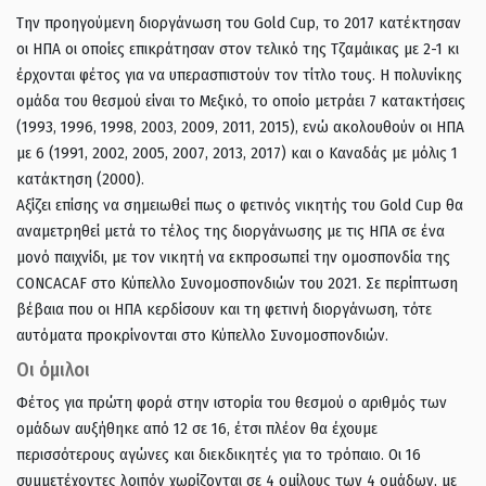
Την προηγούμενη διοργάνωση του Gold Cup, το 2017 κατέκτησαν
οι ΗΠΑ οι οποίες επικράτησαν στον τελικό της Τζαμάικας με 2-1 κι
έρχονται φέτος για να υπερασπιστούν τον τίτλο τους. Η πολυνίκης
ομάδα του θεσμού είναι το Μεξικό, το οποίο μετράει 7 κατακτήσεις
(1993, 1996, 1998, 2003, 2009, 2011, 2015), ενώ ακολουθούν οι ΗΠΑ
με 6 (1991, 2002, 2005, 2007, 2013, 2017) και ο Καναδάς με μόλις 1
κατάκτηση (2000).
Αξίζει επίσης να σημειωθεί πως ο φετινός νικητής του Gold Cup θα
αναμετρηθεί μετά το τέλος της διοργάνωσης με τις ΗΠΑ σε ένα
μονό παιχνίδι, με τον νικητή να εκπροσωπεί την ομοσπονδία της
CONCACAF στο Κύπελλο Συνομοσπονδιών του 2021. Σε περίπτωση
βέβαια που οι ΗΠΑ κερδίσουν και τη φετινή διοργάνωση, τότε
αυτόματα προκρίνονται στο Κύπελλο Συνομοσπονδιών.
Οι όμιλοι
Φέτος για πρώτη φορά στην ιστορία του θεσμού ο αριθμός των
ομάδων αυξήθηκε από 12 σε 16, έτσι πλέον θα έχουμε
περισσότερους αγώνες και διεκδικητές για το τρόπαιο. Οι 16
συμμετέχοντες λοιπόν χωρίζονται σε 4 ομίλους των 4 ομάδων, με