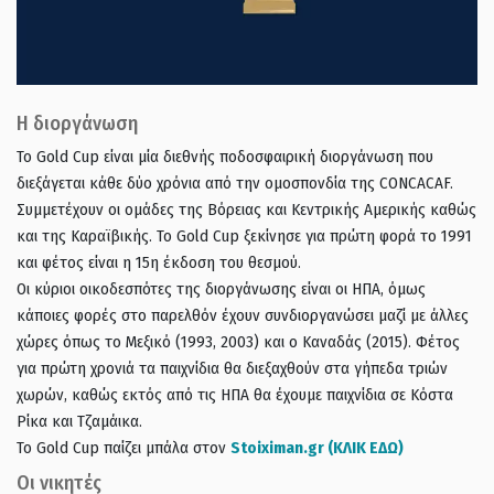
Η διοργάνωση
To Gold Cup είναι μία διεθνής ποδοσφαιρική διοργάνωση που
διεξάγεται κάθε δύο χρόνια από την ομοσπονδία της CONCACAF.
Συμμετέχουν οι ομάδες της Βόρειας και Κεντρικής Αμερικής καθώς
και της Καραϊβικής. Το Gold Cup ξεκίνησε για πρώτη φορά το 1991
και φέτος είναι η 15η έκδοση του θεσμού.
Οι κύριοι οικοδεσπότες της διοργάνωσης είναι οι ΗΠΑ, όμως
κάποιες φορές στο παρελθόν έχουν συνδιοργανώσει μαζί με άλλες
χώρες όπως το Μεξικό (1993, 2003) και ο Καναδάς (2015). Φέτος
για πρώτη χρονιά τα παιχνίδια θα διεξαχθούν στα γήπεδα τριών
χωρών, καθώς εκτός από τις ΗΠΑ θα έχουμε παιχνίδια σε Κόστα
Ρίκα και Τζαμάικα.
To Gold Cup παίζει μπάλα στον
Stoiximan.gr (ΚΛΙΚ ΕΔΩ)
Οι νικητές