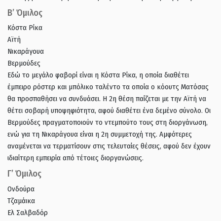
Β’ Όμιλος
Κόστα Ρίκα
Αϊτή
Νικαράγουα
Βερμούδες
Εδώ το μεγάλο φαβορί είναι η Κόστα Ρίκα, η οποία διαθέτει
έμπειρο ρόστερ και μπόλικο ταλέντο τα οποία ο κόουτς Ματόσας
θα προσπαθήσει να συνδυάσει. Η 2η θέση παίζεται με την Αϊτή να
θέτει σοβαρή υποψηφιότητα, αφού διαθέτει ένα δεμένο σύνολο. Οι
Βερμούδες πραγματοποιούν το ντεμπούτο τους στη διοργάνωση,
ενώ για τη Νικαράγουα είναι η 2η συμμετοχή της. Αμφότερες
αναμένεται να τερματίσουν στις τελευταίες θέσεις, αφού δεν έχουν
ιδιαίτερη εμπειρία από τέτοιες διοργανώσεις.
Γ’ Όμιλος
Ονδούρα
Τζαμάικα
Ελ Σαλβαδόρ