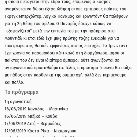
η οποία διεξάγεται στην έδρα τους, επομένως ο κόσμος
αναμένεται να δώσει έξτρα ώθηση στους έμπειρους παίκτες του
Γκρεγκ Μπερχόλτερ. Λογικά Παναμάς και Τρινιντάντ θα παλέψουν
για τη 2η θέση του ομίλου. Ο Παναμάς έδειχνε κάπως να
“εξαφανίζεται” μετά την επιτυχία του με την πρόκριση στο
Μουντιάλ κι έτσι εδώ έχει μιας πρώτης τάξης ευκαιρία για να
επιστρέψει στις θετικές εμφανίσεις και τις επιτυχίες. Το Τρινιντάντ
έχει χρόνια να παρουσιάσει κάτι καλό στη διοργάνωση, αφού οι
παίκτες του δεν είναι ιδιαίτερα έμπειροι, ούτε αγωνίζονται σε
ανταγωνιστικά πρωταθλήματα. Τέλος η πρωτάρα Γουιάνα θα παίξει
με πάθος στην παρθενική της συμμετοχή, αλλά δεν περιμένουμε
και πολλά.
Το πρόγραμμα
1η αγωνιστική
16/06/2019 Καναδάς – Μαρτινίκα
16/06/2019 Μεξικό – Κούβα
17/06/2019 Αϊτή – Βερμούδες
17/06/2019 Κόστα Ρίκα – Νικαράγουα