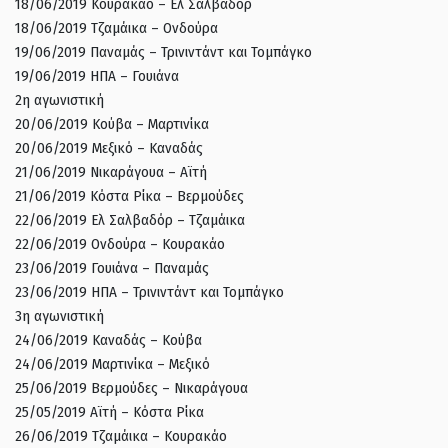
18/06/2019 Κουρακάο – Ελ Σαλβαδόρ
18/06/2019 Τζαμάικα – Ονδούρα
19/06/2019 Παναμάς – Τρινιντάντ και Τομπάγκο
19/06/2019 ΗΠΑ – Γουιάνα
2η αγωνιστική
20/06/2019 Κούβα – Μαρτινίκα
20/06/2019 Μεξικό – Καναδάς
21/06/2019 Νικαράγουα – Αϊτή
21/06/2019 Κόστα Ρίκα – Βερμούδες
22/06/2019 Ελ Σαλβαδόρ – Τζαμάικα
22/06/2019 Ονδούρα – Κουρακάο
23/06/2019 Γουιάνα – Παναμάς
23/06/2019 ΗΠΑ – Τρινιντάντ και Τομπάγκο
3η αγωνιστική
24/06/2019 Καναδάς – Κούβα
24/06/2019 Μαρτινίκα – Μεξικό
25/06/2019 Βερμούδες – Νικαράγουα
25/05/2019 Αϊτή – Κόστα Ρίκα
26/06/2019 Τζαμάικα – Κουρακάο