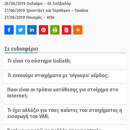
26/06/2019 Ονδούρα – Ελ Σαλβαδόρ
27/06/2019 Τρινιντάντ και Τομπάγκο – Γουιάνα
27/06/2019 Παναμάς – ΗΠΑ
Σε ενδιαφέρει
Tι είναι το σύστημα Goliath;
Τι εννοούμε στοιχήματα με ‘σίγουρο’ κέρδος;
Ποοι είναι οι τρόποι κατάθεσης για στοίχημα στο
Internet;
Τι έχει αλλάξει για τους παίκτες του στοιχήματος η
εισαγωγή του VAR;