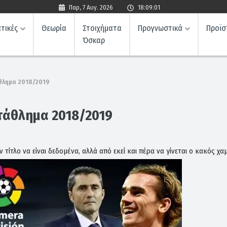
Παρ, 7 Αυγ. 2026
18:09:03
τικές
Θεωρία
Στοιχήματα
Προγνωστικά
Προϊσ
Όσκαρ
θλημα 2018/2019
τάθλημα 2018/2019
τίτλο να είναι δεδομένα, αλλά από εκεί και πέρα να γίνεται ο κακός χα