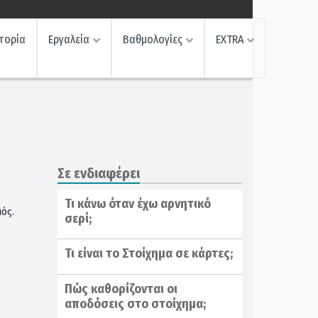
τορία
Εργαλεία
Βαθμολογίες
EXTRA
Σε ενδιαφέρει
Τι κάνω όταν έχω αρνητικό
μός.
σερί;
Τι είναι το Στοίχημα σε κάρτες;
Πώς καθορίζονται οι
αποδόσεις στο στοίχημα;