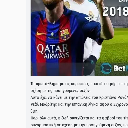
Το πρωτάθλημα με τις κορυφαίες – κατά τεκμήριο – ομ
σχέση με τις προηγούμενες σεζόν.
Αυτό έχει να κάνει με την απώλεια του Κριστιάνο Ρον
Ρεάλ Μαδρίτης και την ισπανική λίγκα, αφού ο 33χρον
ύψη.
Παρ’ όλα αυτά, η ζωή συνεχίζεται και τα φαβορί του τί
συναρπαστική σε σχέση με την προηγούμενη σεζόν, πο