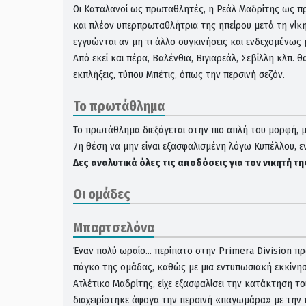
Οι Καταλανοί ως πρωταθλητές, η Ρεάλ Μαδρίτης ως π
και πλέον υπερπρωταθλήτρια της ηπείρου μετά τη νίκ
εγγυώνται αν μη τι άλλο συγκινήσεις και ενδεχομένως
Από εκεί και πέρα, Βαλένθια, Βιγιαρεάλ, Σεβίλλη κλπ.
εκπλήξεις, τύπου Μπέτις, όπως την περσινή σεζόν.
Το πρωτάθλημα
Το πρωτάθλημα διεξάγεται στην πιο απλή του μορφή, μ
7η θέση να μην είναι εξασφαλισμένη λόγω Κυπέλλου, εν
Δες αναλυτικά όλες τις αποδόσεις για τον νικητή της
Οι ομάδες
Μπαρτσελόνα
Έναν πολύ ωραίο… περίπατο στην Primera Division π
πάγκο της ομάδας, καθώς με μια εντυπωσιακή εκκίνη
Ατλέτικο Μαδρίτης, είχε εξασφαλίσει την κατάκτηση 
διαχειρίστηκε άψογα την περσινή «παγωμάρα» με την