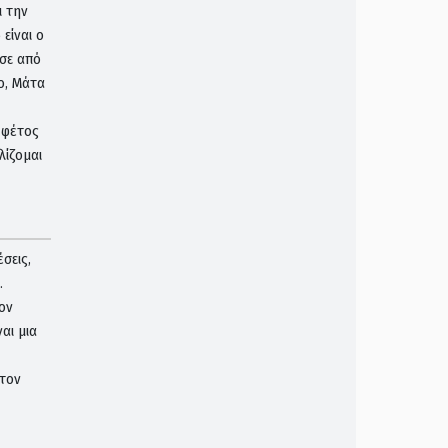
ι την
είναι ο
ησε από
ο, Μάτα
 φέτος
λίζομαι
σεις,
.
ον
αι μια
 τον