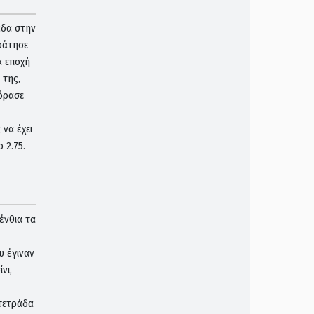
άδα στην
ράτησε
α εποχή
 της,
γόρασε
 να έχει
 2.75.
ένθια τα
υ έγιναν
νι,
 τετράδα