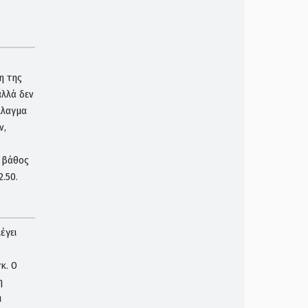
η της
αλλά δεν
λλαγμα
ν,
ε βάθος
.50.
έγει
κ. Ο
η
ι