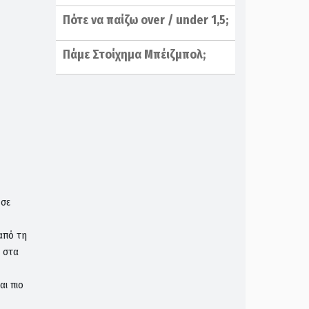
Πότε να παίζω over / under 1,5;
Πάμε Στοίχημα Μπέιζμπολ;
 σε
από τη
α στα
αι πιο