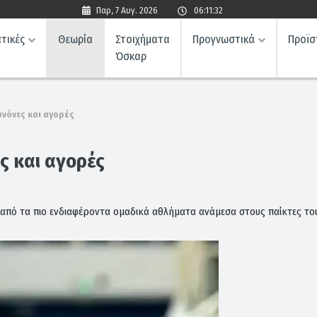
Παρ, 7 Αυγ. 2026
06:11:33
τικές
Θεωρία
Στοιχήματα
Προγνωστικά
Προϊσ
Όσκαρ
ανόνες και αγορές
ς και αγορές
α από τα πιο ενδιαφέροντα ομαδικά αθλήματα ανάμεσα στους παίκτες το