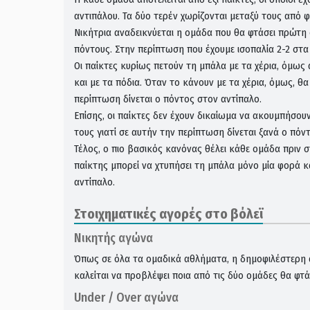
αντιπάλου. Τα δύο τερέν χωρίζονται μεταξύ τους από φ
Νικήτρια αναδεικνύεται η ομάδα που θα φτάσει πρώτη σ
πόντους. Στην περίπτωση που έχουμε ισοπαλία 2-2 στα σ
Οι παίκτες κυρίως πετούν τη μπάλα με τα χέρια, όμω
και με τα πόδια. Όταν το κάνουν με τα χέρια, όμως, θ
περίπτωση δίνεται ο πόντος στον αντίπαλο.
Επίσης, οι παίκτες δεν έχουν δικαίωμα να ακουμπήσο
τους γιατί σε αυτήν την περίπτωση δίνεται ξανά ο πόν
Τέλος, ο πιο βασικός κανόνας θέλει κάθε ομάδα πριν σ
παίκτης μπορεί να χτυπήσει τη μπάλα μόνο μία φορά κα
αντίπαλο.
Στοιχηματικές αγορές στο βόλεϊ
Νικητής αγώνα
Όπως σε όλα τα ομαδικά αθλήματα, η δημοφιλέστερη αγο
καλείται να προβλέψει ποια από τις δύο ομάδες θα φτάσ
Under / Over αγώνα