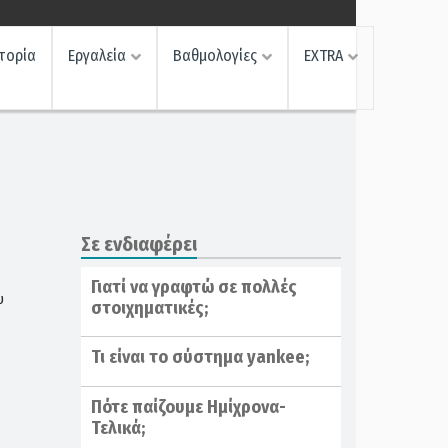
τορία
Εργαλεία
Βαθμολογίες
EXTRA
Σε ενδιαφέρει
Γιατί να γραφτώ σε πολλές
υ
στοιχηματικές;
Τι είναι το σύστημα yankee;
Πότε παίζουμε Ημίχρονα-
Τελικά;