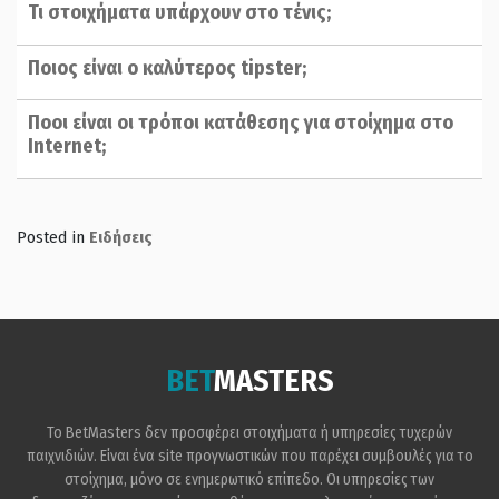
Τι στοιχήματα υπάρχουν στο τένις;
Ποιος είναι ο καλύτερος tipster;
Ποοι είναι οι τρόποι κατάθεσης για στοίχημα στο
Internet;
Posted in
Ειδήσεις
BET
MASTERS
Το BetMasters δεν προσφέρει στοιχήματα ή υπηρεσίες τυχερών
παιχνιδιών. Είναι ένα site προγνωστικών που παρέχει συμβουλές για το
στοίχημα, μόνο σε ενημερωτικό επίπεδο. Οι υπηρεσίες των