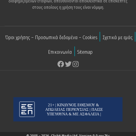
διαφημιζόμενων εταιριών, απευθύνονται αποκλειστικά σε επισκέπτες
στους οποίους η χρήση τους είναι νόμιμη.
Όροι χρήσης – Προσωπικά δεδομένα – Cookies
Σχετικά με εμάς
Επικοινωνία
Sitemap
© 2005 - 2026, Clickit Media Ltd. Version 9.0 rev.76c