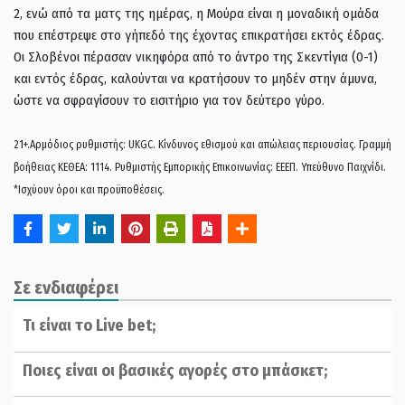
2, ενώ από τα ματς της ημέρας, η Μούρα είναι η μοναδική ομάδα
που επέστρεψε στο γήπεδό της έχοντας επικρατήσει εκτός έδρας.
Οι Σλοβένοι πέρασαν νικηφόρα από το άντρο της Σκεντίγια (0-1)
και εντός έδρας, καλούνται να κρατήσουν το μηδέν στην άμυνα,
ώστε να σφραγίσουν το εισιτήριο για τον δεύτερο γύρο.
21+.Αρμόδιος ρυθμιστής: UKGC. Κίνδυνος εθισμού και απώλειας περιουσίας. Γραμμή
βοήθειας ΚΕΘΕΑ: 1114. Ρυθμιστής Εμπορικής Επικοινωνίας: ΕΕΕΠ. Υπεύθυνο Παιχνίδι.
*Ισχύουν όροι και προϋποθέσεις.
Σε ενδιαφέρει
Τι είναι το Live bet;
Ποιες είναι οι βασικές αγορές στο μπάσκετ;