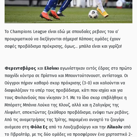
Το Champions League είναι εδώ με σπουδαίες ρεβανς του α’
προκριματικού να διεξάγονται σήμερα! Κάποιες ομάδες έχουν
σαφές προβάδισμα πρόκρισης, όμως… μπάλα είναι και γυρίζει!
Φερεντσβάρος
και
Ελσίνκι
αγωνίστηκαν εντός έδρας στο πρώτο
παιχνίδι κόντρα σε Πρίστινα και Μπουντούτσνουστ, αντίστοιχα. Οι
Ούγγροι πήραν καθαρό σκορ πρόκρισης (3-0) και καλούνται να
διαφυλάξουν το υπέρ τους προβάδισμα, κάτι που ισχύει και για
τους Φινλανδούς που νίκησαν 3-1. Με το ίδιο σκορ επιβλήθηκε η
Μπόρατς Μπάνια Λούκα της Κλουζ, αλλά και η Ζαλγκίρις της
Λίνφιλντ, αποκτώντας ξεκάθαρο προβάδισμα, ενόψει των ρεβάνς.
Από τις αναμετρήσεις της Τρίτης, παραμένει ανοιχτό το ζευγάρι
ανάμεσα στη
Φόλα Ες
από το Λουξεμβούργο και την
Λίλκολν
από
το Γιβραλτάρ, με τις δύο ομάδες να προσφέρουν ένα χορταστικό 2-