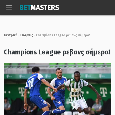
Skip
BET
MASTERS
to
Σαβ, 8 Αυγ. 2026
07:12:10
content
Κεντρική
•
Ειδήσεις
•
Champions League ρεβανς σήμερα!
Champions League ρεβανς σήμερα!