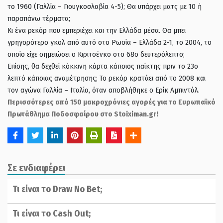
το 1960 (Γαλλία – Γιουγκοσλαβία 4-5); Θα υπάρχει ματς με 10 ή
παραπάνω τέρματα;
Κι ένα ρεκόρ που εμπεριέχει και την Ελλάδα μέσα. Θα μπει
γρηγορότερο γκολ από αυτό στο Ρωσία – Ελλάδα 2-1, το 2004, το
οποίο είχε σημειώσει ο Κιριτσένκο στο 68ο δευτερόλεπτο;
Επίσης, θα δεχθεί κόκκινη κάρτα κάποιος παίκτης πριν το 23ο
λεπτό κάποιας αναμέτρησης; Το ρεκόρ κρατάει από το 2008 και
τον αγώνα Γαλλία – Ιταλία, όταν αποβλήθηκε ο Ερίκ Αμπιντάλ.
Περισσότερες από 150 μακροχρόνιες αγορές για το Eυρωπαϊκό
Πρωτάθλημα Ποδοσφαίρου στο Stoiximan.gr!
Σε ενδιαφέρει
Τι είναι το Draw No Bet;
Τι είναι το Cash Out;