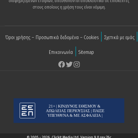
διαφημιζόμενων εταιριών, απευθύνονται αποκλειστικά σε επισκέπτες
στους οποίους η χρήση τους είναι νόμιμη.
Όροι χρήσης – Προσωπικά δεδομένα – Cookies
Σχετικά με εμάς
Επικοινωνία
Sitemap
© 2005 - 2026, Clickit Media Ltd. Version 9.0 rev.76c