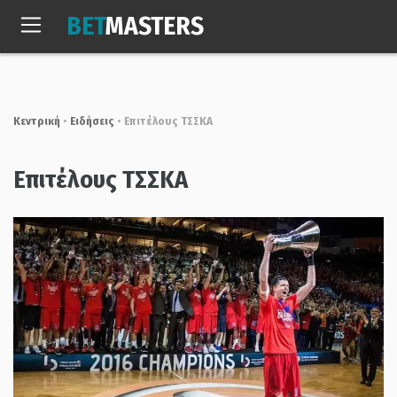
Skip
BET
MASTERS
to
Πεμ, 6 Αυγ. 2026
05:11:04
content
Κεντρική
•
Ειδήσεις
•
Επιτέλους ΤΣΣΚΑ
Επιτέλους ΤΣΣΚΑ