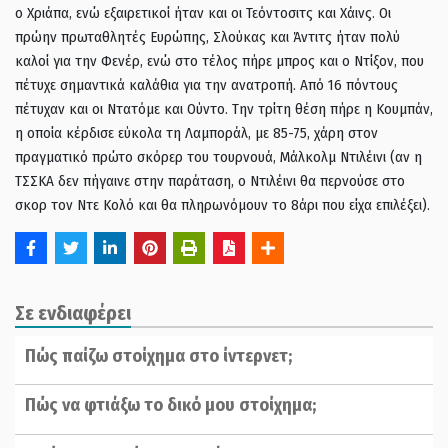
ο Χριάπα, ενώ εξαιρετικοί ήταν και οι Τεόντοσιτς και Χάινς. Οι
πρώην πρωταθλητές Ευρώπης, Σλούκας και Άντιτς ήταν πολύ
καλοί για την Φενέρ, ενώ στο τέλος πήρε μπρος και ο Ντίξον, που
πέτυχε σημαντικά καλάθια για την ανατροπή. Από 16 πόντους
πέτυχαν και οι Ντατόμε και Ούντο. Την τρίτη θέση πήρε η Κουμπάν,
η οποία κέρδισε εύκολα τη Λαμποράλ, με 85-75, χάρη στον
πραγματικό πρώτο σκόρερ του τουρνουά, Μάλκολμ Ντιλέινι (αν η
ΤΣΣΚΑ δεν πήγαινε στην παράταση, ο Ντιλέινι θα περνούσε στο
σκορ τον Ντε Κολό και θα πληρωνόμουν το 8άρι που είχα επιλέξει).
Σε ενδιαφέρει
Πώς παίζω στοίχημα στο ίντερνετ;
Πώς να φτιάξω το δικό μου στοίχημα;