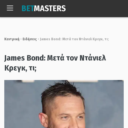
Skip
BET
MASTERS
to
Σαβ, 8 Αυγ. 2026
14:50:33
content
Κεντρική
•
Ειδήσεις
•
James Bond: Μετά τον Ντάνιελ Κρεγκ, τι;
James Bond: Μετά τον Ντάνιελ
Κρεγκ, τι;