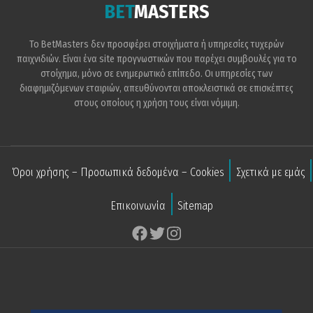
BET
MASTERS
Το BetMasters δεν προσφέρει στοιχήματα ή υπηρεσίες τυχερών
παιχνιδιών. Είναι ένα site προγνωστικών που παρέχει συμβουλές για το
στοίχημα, μόνο σε ενημερωτικό επίπεδο. Οι υπηρεσίες των
διαφημιζόμενων εταιριών, απευθύνονται αποκλειστικά σε επισκέπτες
στους οποίους η χρήση τους είναι νόμιμη.
Όροι χρήσης – Προσωπικά δεδομένα – Cookies
Σχετικά με εμάς
Επικοινωνία
Sitemap