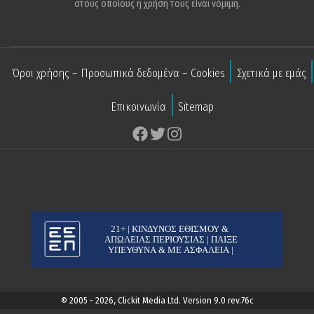
στους οποίους η χρήση τους είναι νόμιμη.
Όροι χρήσης – Προσωπικά δεδομένα – Cookies
Σχετικά με εμάς
Επικοινωνία
Sitemap
© 2005 - 2026, Clickit Media Ltd. Version 9.0 rev.76c