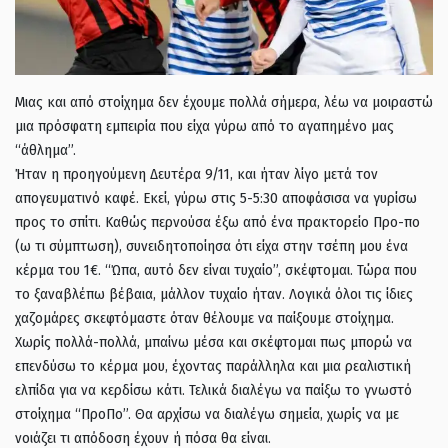
Μιας και από στοίχημα δεν έχουμε πολλά σήμερα, λέω να μοιραστώ
μια πρόσφατη εμπειρία που είχα γύρω από το αγαπημένο μας
“άθλημα”.
Ήταν η προηγούμενη Δευτέρα 9/11, και ήταν λίγο μετά τον
απογευματινό καφέ. Εκεί, γύρω στις 5-5:30 αποφάσισα να γυρίσω
προς το σπίτι. Καθώς περνούσα έξω από ένα πρακτορείο Προ-πο
(ω τι σύμπτωση), συνειδητοποίησα ότι είχα στην τσέπη μου ένα
κέρμα του 1€. “Ώπα, αυτό δεν είναι τυχαίο”, σκέφτομαι. Τώρα που
το ξαναβλέπω βέβαια, μάλλον τυχαίο ήταν. Λογικά όλοι τις ίδιες
χαζομάρες σκεφτόμαστε όταν θέλουμε να παίξουμε στοίχημα.
Χωρίς πολλά-πολλά, μπαίνω μέσα και σκέφτομαι πως μπορώ να
επενδύσω το κέρμα μου, έχοντας παράλληλα και μια ρεαλιστική
ελπίδα για να κερδίσω κάτι. Τελικά διαλέγω να παίξω το γνωστό
στοίχημα “ΠροΠο”. Θα αρχίσω να διαλέγω σημεία, χωρίς να με
νοιάζει τι απόδοση έχουν ή πόσα θα είναι.