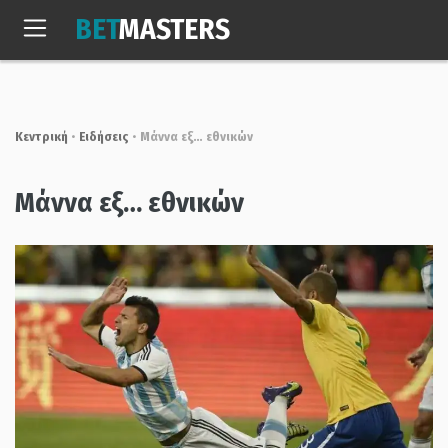
Skip
BET
MASTERS
to
Σαβ, 8 Αυγ. 2026
13:00:10
content
Κεντρική
•
Ειδήσεις
•
Μάννα εξ… εθνικών
Μάννα εξ… εθνικών