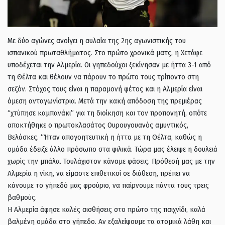
Με δύο αγώνες ανοίγει η αυλαία της 2ης αγωνιστικής του
ισπανικού πρωταθλήματος. Στο πρώτο χρονικά ματς, η Χετάφε
υποδέχεται την Αλμερία. Οι γηπεδούχοι ξεκίνησαν με ήττα 3-1 από
τη Θέλτα και θέλουν να πάρουν το πρώτο τους τρίποντο στη
σεζόν. Στόχος τους είναι η παραμονή φέτος και η Αλμερία είναι
άμεση ανταγωνίστρια. Μετά την κακή απόδοση της πρεμιέρας
“χτύπησε καμπανάκι” για τη διοίκηση και τον προπονητή, οπότε
αποκτήθηκε ο πρωτοκλασάτος Ουρουγουανός αμυντικός,
Βελάσκες. “Ήταν απογοητευτική η ήττα με τη Θέλτα, καθώς η
ομάδα έδειξε άλλο πρόσωπο στα φιλικά. Τώρα μας έλειψε η δουλειά
χωρίς την μπάλα. Τουλάχιστον κάναμε φάσεις. Πρόθεσή μας με την
Αλμερία η νίκη, να είμαστε επιθετικοί σε διάθεση, πρέπει να
κάνουμε το γήπεδό μας φρούριο, να παίρνουμε πάντα τους τρεις
βαθμούς.
Η Αλμερία άφησε καλές αισθήσεις στο πρώτο της παιχνίδι, καλά
βαλμένη ομάδα στο γήπεδο. Αν εξαλείψουμε τα ατομικά λάθη και