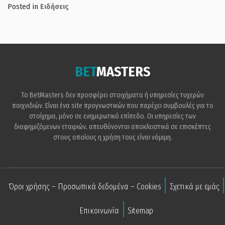
Posted in
Ειδήσεις
BET
MASTERS
Το BetMasters δεν προσφέρει στοιχήματα ή υπηρεσίες τυχερών
παιχνιδιών. Είναι ένα site προγνωστικών που παρέχει συμβουλές για το
στοίχημα, μόνο σε ενημερωτικό επίπεδο. Οι υπηρεσίες των
διαφημιζόμενων εταιριών, απευθύνονται αποκλειστικά σε επισκέπτες
στους οποίους η χρήση τους είναι νόμιμη.
Όροι χρήσης – Προσωπικά δεδομένα – Cookies
Σχετικά με εμάς
Επικοινωνία
Sitemap