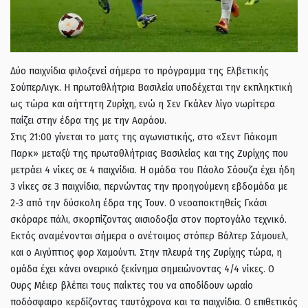
Δύο παιχνίδια φιλοξενεί σήμερα το πρόγραμμα της Ελβετικής
ΣούπερΛιγκ. Η πρωταθλήτρια Βασιλεία υποδέχεται την εκπληκτική
ως τώρα και αήττητη Ζυρίχη, ενώ η Σεν Γκάλεν λίγο νωρίτερα
παίζει στην έδρα της με την Ααράου.
Στις 21:00 γίνεται το ματς της αγωνιστικής, στο «Σεντ Γιάκομπ
Παρκ» μεταξύ της πρωταθλήτριας Βασιλείας και της Ζυρίχης που
μετράει 4 νίκες σε 4 παιχνίδια. Η ομάδα του Πάολο Σόουζα έχει ήδη
3 νίκες σε 3 παιχνίδια, περνώντας την προηγούμενη εβδομάδα με
2-3 από την δύσκολη έδρα της Τουν. Ο νεοαποκτηθείς Γκάσι
σκόραρε πάλι, σκορπίζοντας αισιοδοξία στον πορτογάλο τεχνικό.
Εκτός αναμένονται σήμερα ο ανέτοιμος στόπερ Βάλτερ Σάμουελ,
και ο Αιγύπτιος φορ Χαμούντι. Στην πλευρά της Ζυρίχης τώρα, η
ομάδα έχει κάνει ονειρικό ξεκίνημα σημειώνοντας 4/4 νίκες. Ο
Ουρς Μέιερ βλέπει τους παίκτες του να αποδίδουν ωραίο
ποδόσφαιρο κερδίζοντας ταυτόχρονα και τα παιχνίδια. Ο επιθετικός