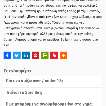
ματς από τα 4 πρώτα εντός έδρας, έχει καταφέρει να συλλέξει 5
βαθμούς. Την Τετάρτη ήρθε ισόπαλη εντός έδρας με την Βαντούζ
(1-1). Δεν υπολογίζονται από τον Σβεν Κριστ, ο χαφ Φέλτσερ, ο φορ
Γκάουρακς και ο μεσοεπιθετικός Τζούριτς, άπαντες νέα
μεταγραφικά αποκτήματα. Συνοψίζοντας, μπορεί η Σεν Γκάλεν να
μην προσφέρει σιγουριά, αλλά ματς όπως αυτό με την επίσης
άστατη Ααράου μπορεί να τα κερδίσει. Σε fair τιμές ο άσσος στο
1.70.
Σε ενδιαφέρει
Πότε να παίζω over / under 1,5;
Τι είναι το Sure Bet;
Πως μπορούμε να σιγουρέψουμε ένα στοίχημα;