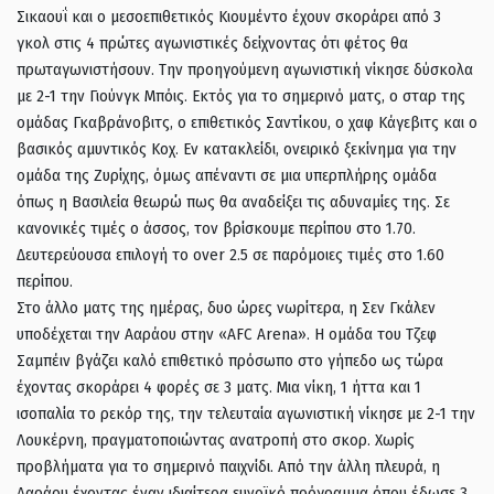
Σικαουΐ και ο μεσοεπιθετικός Κιουμέντο έχουν σκοράρει από 3
γκολ στις 4 πρώτες αγωνιστικές δείχνοντας ότι φέτος θα
πρωταγωνιστήσουν. Την προηγούμενη αγωνιστική νίκησε δύσκολα
με 2-1 την Γιούνγκ Μπόις. Εκτός για το σημερινό ματς, ο σταρ της
ομάδας Γκαβράνοβιτς, ο επιθετικός Σαντίκου, ο χαφ Κάγεβιτς και ο
βασικός αμυντικός Κοχ. Εν κατακλείδι, ονειρικό ξεκίνημα για την
ομάδα της Ζυρίχης, όμως απέναντι σε μια υπερπλήρης ομάδα
όπως η Βασιλεία θεωρώ πως θα αναδείξει τις αδυναμίες της. Σε
κανονικές τιμές ο άσσος, τον βρίσκουμε περίπου στο 1.70.
Δευτερεύουσα επιλογή το over 2.5 σε παρόμοιες τιμές στο 1.60
περίπου.
Στο άλλο ματς της ημέρας, δυο ώρες νωρίτερα, η Σεν Γκάλεν
υποδέχεται την Ααράου στην «AFC Arena». Η ομάδα του Τζεφ
Σαμπέιν βγάζει καλό επιθετικό πρόσωπο στο γήπεδο ως τώρα
έχοντας σκοράρει 4 φορές σε 3 ματς. Μια νίκη, 1 ήττα και 1
ισοπαλία το ρεκόρ της, την τελευταία αγωνιστική νίκησε με 2-1 την
Λουκέρνη, πραγματοποιώντας ανατροπή στο σκορ. Χωρίς
προβλήματα για το σημερινό παιχνίδι. Από την άλλη πλευρά, η
Ααράου έχοντας έναν ιδιαίτερα ευνοϊκό πρόγραμμα όπου έδωσε 3