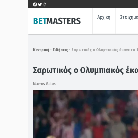
Skip
to
content
Αρχική
Στοιχημα
BET
MASTERS
Κεντρική
•
Ειδήσεις
•
Σαρωτικός ο Ολυμπιακός έκανε το 1
Σαρωτικός ο Ολυμπιακός έκαν
Mavros Gatos