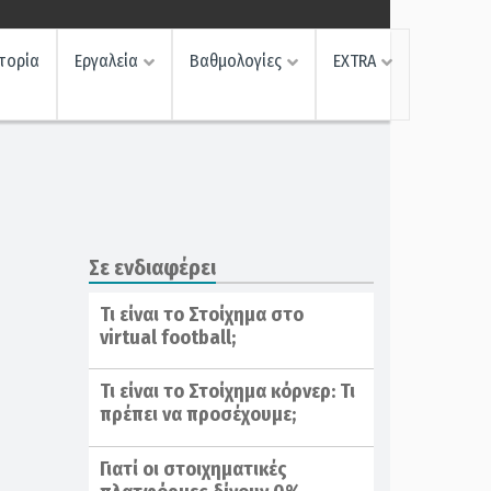
τορία
Εργαλεία
Βαθμολογίες
EXTRA
Σε ενδιαφέρει
Τι είναι το Στοίχημα στο
virtual football;
Τι είναι το Στοίχημα κόρνερ: Τι
πρέπει να προσέχουμε;
Γιατί οι στοιχηματικές