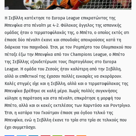
Η Σεβίλλη κατέκτησε το Europa League επικρατώντας της
Μπενφίκα στα πέναλτι με 4-2. Φύλακας άγγελος της ισπανικής
ομάδας ήταν ο τερματοφύλακάς της, ο Μπέτο, ο οποίος εκτός οτι
έπιασε δύο πέναλτι έκανε και σπουδαίες αποκρούσεις κατά τη
διάρκεια του παιχνιδιού. Έτσι, με τον Ρομπέρτο του Ολυμπιακού που
πέταξε έξω την Μπενφίκα από τον Champions League, ο Μπέτο
της Σεβίλλης εξουδετέρωσε τους Πορτογάλους στο Europa
League. Η ομάδα του Ζεσούς ήταν καλύτερη από την Σεβίλλη,
αλλά οι επιθετικοί της έχασαν πολλές ευκαιρίες να σκοράρουν.
Καλές στιγμές είχε και η Σεβίλλη, αλλά και ο τερματοφύλακας της
Μπενφίκα βρέθηκε σε καλή μέρα. Χωρίς πολλές συγκινήσεις
κύλησε η παράταση και στα πέναλτι, επικράτησε η μορφή του
Μπέτο, αλλά και οι κακές εκτελέσεις των Καρντόσο και Ροντρίγκο.
Έτσι, η κατάρα του Γκούτμαν έπιασε για όγδοο τελικό της
Μπενφίκα, ενώ η Σεβίλλη έκανε το τρία στα τρία σε τελικούς που
έχει συμμετάσχει.