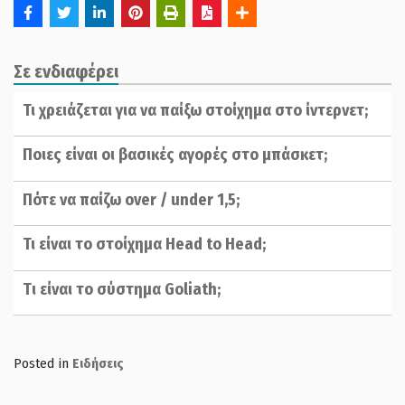
Σε ενδιαφέρει
Τι χρειάζεται για να παίξω στοίχημα στο ίντερνετ;
Ποιες είναι οι βασικές αγορές στο μπάσκετ;
Πότε να παίζω over / under 1,5;
Τι είναι το στοίχημα Head to Head;
Tι είναι το σύστημα Goliath;
Posted in
Ειδήσεις